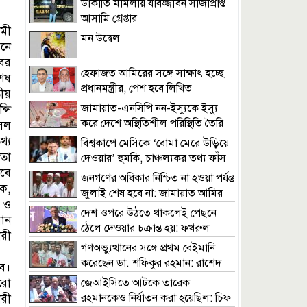
ডাকাতি মামলায় যাবজ্জীবন সাজাপ্রাপ্ত
আসামি গ্রেপ্তার
মী
মন উদ্বেল
মনে
খবর
হেফাজত আমিরের সঙ্গে সাক্ষাৎ হচ্ছে
শেষ
প্রধানমন্ত্রীর, পেশ হবে লিখিত
ীয়
দাবিদাওয়া
জামায়াত-এনসিপি নন-ইস্যুকে ইস্যু
্সি
করে দেশে অস্থিতিশীল পরিস্থিতি তৈরি
েল
করতে চায় : খায়রুল কবির খোকন
থ্য
বিশ্বকাপে মেসিকে ‘বোমা মেরে উড়িয়ে
যতা
দেওয়ার’ হুমকি, চাঞ্চল্যকর তথ্য ফাঁস
বে
জনগণের অধিকার নিশ্চিত না হওয়া পর্যন্ত
ক,
জুলাই শেষ হবে না: জামায়াত আমির
 ও
দেশ ওপরে উঠতে থাকলেই পেছনে
ধান
ঠেলে দেওয়ার চক্রান্ত হয়: ফখরুল
ারী
গণঅভ্যুত্থানের সঙ্গে প্রথম বেইমানি
করেছেন ডা. শফিকুর রহমান: রাশেদ
যব।
খাঁন
ুরো
জেআইসিতে আটকে তারেক
রহমানকেও নির্যাতন করা হয়েছিল: চিফ
ারী