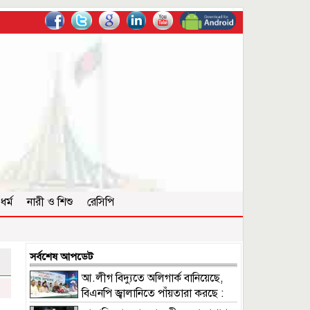
ধর্ম
নারী ও শিশু
রেসিপি
সর্বশেষ আপডেট
আ.লীগ বিদ্যুতে অলিগার্ক বানিয়েছে,
বিএনপি জ্বালানিতে পাঁয়তারা করছে :
ফুয়াদ