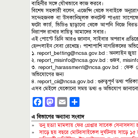
বাহিনীর সঙ্গে যৌথভাবে কাজ করবে।
বিশেষ সহকারী বলেন, এজেন্সি থেকে সবাইকে অনুর
সন্দেহজনক বা উসকানিমূলক কনটেন্ট পাওয়া সাপেক্ষে
ফটো কার্ড, ভিডিও ছাড়ানো থেকে আপনি নিজে বিরত
নিরাপদ রাখার দায়িত্ব আমাদের সবার।
এই পোস্টে তিনি আরও জানান, সাইবার অপরাধ প্রতিরো
হেল্পলাইন সেবা রেখেছে। পাশাপাশি নাগরিকদের অভিযো
১.
report_betting@ncsa.gov.bd
: অনলাইন জুয়া 
২.
report_misinfo@ncsa.gov.bd
: গুজব, misinf
৩.
report_harassment@ncsa.gov.bd
: ফেক প্
অভিযোগের জন্য
৪.
report_cii@ncsa.gov.bd
: গুরুত্বপূর্ণ তথ্য পর
এসব মেইলে যেকোনো সময় তথ্য ও অভিযোগ জানানো য
Facebook
Mastodon
Email
Share
এ বিভাগের অন্যান্য সংবাদ
»
তনু হত্যা মামলায় ফের গ্রেপ্তার সাবেক সেনাসদস্য
»
সাড়ে ছয় বছরে মোটরসাইকেল দুর্ঘটনায় সাড়ে ১৫ 