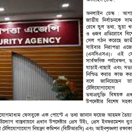
অনলাইন ডেস্ক : আগা
জাতীয় নির্বাচনকে সা
রেখে ভুল তথ্য, ভুয়া 
ও গুজব প্রতিরোধে বি
সেল গঠন করেছে জাত
সাইবার নিরাপত্তা এজেন
(এনসিএসএ)। এই স
সার্বক্ষণিক পর্যবেক্ষণ, ত
যাচাই-বাছাই এবং সত্
নিশ্চিত করার কাজ কর
বলে জানিয়েছেন ডা
টেলিযোগাযোগ
তথ্যপ্রযুক্তি বিষয়ক প্র
উপদেষ্টার বিশেষ সহক
াযোগমাধ্যম ফেসবুকে এক পোস্টে এ তথ্য জানান ফয়েজ আহমদ তৈয়্
্যোগ বাস্তবায়নে প্রধান উপদেষ্টার প্রেস উইং, প্রেস ইনফরমেশন ব্য
শ টেলিযোগাযোগ নিয়ন্ত্রণ কমিশন (বিটিআরসি) এবং আইনশৃঙ্খলা রক্ষাক