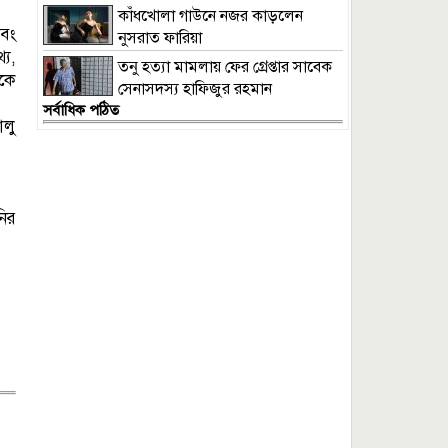
প্রসিকিউটর
কাঁধখোলা গাউনে নজর কাড়লেন
এবং
নুসরাত ফারিয়া
্য,
তনু হত্যা মামলায় ফের গ্রেপ্তার সাবেক
সকে
সেনাসদস্য হাফিজুর রহমান
সর্বাধিক পঠিত
ালু
নির