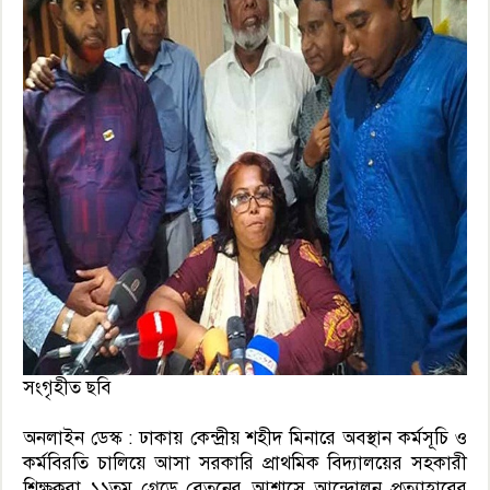
সংগৃহীত ছবি
অনলাইন ডেস্ক : ঢাকায় কেন্দ্রীয় শহীদ মিনারে অবস্থান কর্মসূচি ও
কর্মবিরতি চালিয়ে আসা সরকারি প্রাথমিক বিদ্যালয়ের সহকারী
শিক্ষকরা ১১তম গ্রেডে বেতনের আশ্বাসে আন্দোলন প্রত্যাহারের