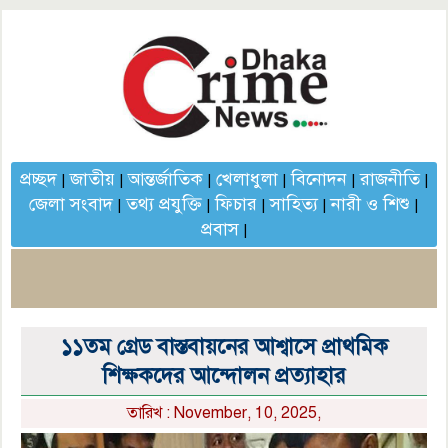
প্রচ্ছদ
জাতীয়
আন্তর্জাতিক
খেলাধুলা
বিনোদন
রাজনীতি
|
|
|
|
|
|
জেলা সংবাদ
তথ্য প্রযুক্তি
ফিচার
সাহিত্য
নারী ও শিশু
|
|
|
|
|
প্রবাস
|
১১তম গ্রেড বাস্তবায়নের আশ্বাসে প্রাথমিক
শিক্ষকদের আন্দোলন প্রত্যাহার
তারিখ : November, 10, 2025,