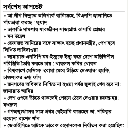
সর্বশেষ আপডেট
»
আ.লীগ বিদ্যুতে অলিগার্ক বানিয়েছে, বিএনপি জ্বালানিতে
পাঁয়তারা করছে : ফুয়াদ
»
ডাকাতি মামলায় যাবজ্জীবন সাজাপ্রাপ্ত আসামি গ্রেপ্তার
»
মন উদ্বেল
»
হেফাজত আমিরের সঙ্গে সাক্ষাৎ হচ্ছে প্রধানমন্ত্রীর, পেশ হবে
লিখিত দাবিদাওয়া
»
জামায়াত-এনসিপি নন-ইস্যুকে ইস্যু করে দেশে অস্থিতিশীল
পরিস্থিতি তৈরি করতে চায় : খায়রুল কবির খোকন
»
বিশ্বকাপে মেসিকে ‘বোমা মেরে উড়িয়ে দেওয়ার’ হুমকি,
চাঞ্চল্যকর তথ্য ফাঁস
»
জনগণের অধিকার নিশ্চিত না হওয়া পর্যন্ত জুলাই শেষ হবে না:
জামায়াত আমির
»
দেশ ওপরে উঠতে থাকলেই পেছনে ঠেলে দেওয়ার চক্রান্ত হয়:
ফখরুল
»
গণঅভ্যুত্থানের সঙ্গে প্রথম বেইমানি করেছেন ডা. শফিকুর
রহমান: রাশেদ খাঁন
»
জেআইসিতে আটকে তারেক রহমানকেও নির্যাতন করা হয়েছিল: