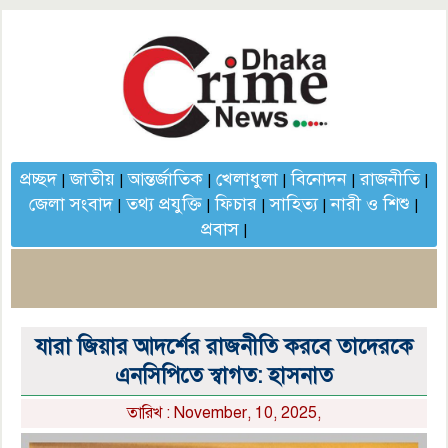
প্রচ্ছদ
জাতীয়
আন্তর্জাতিক
খেলাধুলা
বিনোদন
রাজনীতি
|
|
|
|
|
|
জেলা সংবাদ
তথ্য প্রযুক্তি
ফিচার
সাহিত্য
নারী ও শিশু
|
|
|
|
|
প্রবাস
|
যারা জিয়ার আদর্শের রাজনীতি করবে তাদেরকে
এনসিপিতে স্বাগত: হাসনাত
তারিখ : November, 10, 2025,