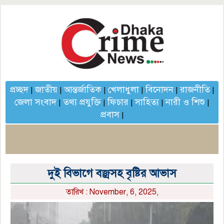
প্রচ্ছদ
জাতীয়
আন্তর্জাতিক
খেলাধুলা
বিনোদন
রাজনীতি
|
|
|
|
|
|
জেলা সংবাদ
তথ্য প্রযুক্তি
ফিচার
সাহিত্য
নারী ও শিশু
|
|
|
|
|
প্রবাস
|
দুই বিভাগে বজ্রসহ বৃষ্টির আভাস
তারিখ : November, 6, 2025,