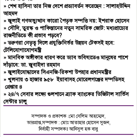
»
শেখ হাসিনা তার নিজ দেশে প্রত্যাবর্তন করেছেন : সালাহউদ্দিন
আহমদ
»
জুলাই গণঅভ্যুত্থান কারো পৈতৃক সম্পত্তি নয়: ইশরাক হোসেন
»
সৌদি, তুরস্ক ও পাকিস্তানের নতুন সামরিক জোট: মধ্যপ্রাচ্যের
রাজনীতিতে কী প্রভাব পড়বে?
»
তরুণরা নেতৃত্ব দিলে প্রযুক্তিনির্ভর উন্নয়ন টেকসই হবে:
টেলিযোগাযোগমন্ত্রী
»
মানবিক অঙ্গীকার ধারণ করে ড্যাব ভবিষ্যতেও মানুষের পাশে
দাঁড়াবে: ডা. জুবাইদা রহমান
»
জুলাইযোদ্ধাদের সিএনজি-রিকশা উপহার প্রধানমন্ত্রীর
»
খুলনায় ৩ হাজার ৯৫৮ ইয়াবাসহ মোরেলগঞ্জের দম্পতিসহ
গ্রেপ্তার ৪
»
২৪/৭ সেবার লক্ষ্যে গুলশানে ব্র্যাক ব্যাংকের ডিজিটাল সার্ভিস
সেন্টার চালু
সম্পাদক ও প্রকাশক :মো সেলিম আহম্মেদ,
ভারপ্রাপ্ত,সম্পাদক : মোঃ আতাহার হোসেন সুজন,
নির্বাহী সম্পাদকঃ আনিসুল হক বাবু