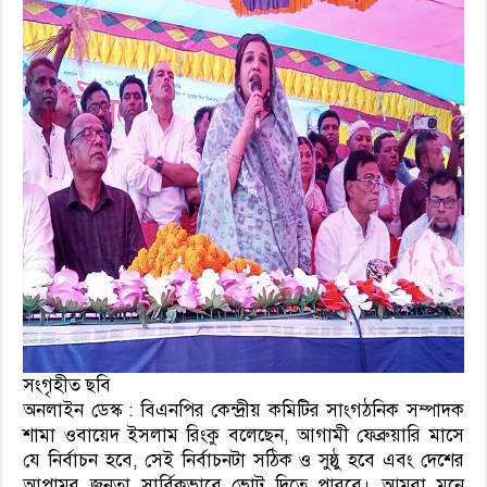
সংগৃহীত ছবি
অনলাইন ডেস্ক : বিএনপির কেন্দ্রীয় কমিটির সাংগঠনিক সম্পাদক
শামা ওবায়েদ ইসলাম রিংকু বলেছেন, আগামী ফেব্রুয়ারি মাসে
যে নির্বাচন হবে, সেই নির্বাচনটা সঠিক ও সুষ্ঠু হবে এবং দেশের
আপামর জনতা সার্বিকভাবে ভোট দিতে পারবে। আমরা মনে