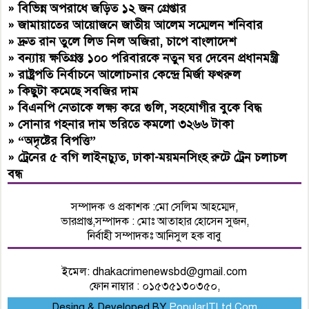
»
বিভিন্ন অপরাধে জড়িত ১২ জন গ্রেপ্তার
»
জামায়াতের আয়োজনে জাতীয় আলেম সম্মেলন শনিবার
»
দ্রুত রান তুলে লিড নিল অজিরা, চাপে বাংলাদেশ
»
বন্যায় ক্ষতিগ্রস্ত ১০০ পরিবারকে নতুন ঘর দেবেন প্রধানমন্ত্রী
»
রাষ্ট্রপতি নির্বাচনে আলোচনার কেন্দ্রে মির্জা ফখরুল
»
কিছুটা কমেছে সবজির দাম
»
বিএনপি নেতাকে লক্ষ্য করে গুলি, সহযোগীর বুকে বিদ্ধ
»
সোনার গহনার দাম ভরিতে কমলো ৩২৬৬ টাকা
»
“অদৃষ্টের বিপত্তি”
»
ট্রেনের ৫ বগি লাইনচ্যুত, ঢাকা-ময়মনসিংহ রুটে ট্রেন চলাচল
বন্ধ
সম্পাদক ও প্রকাশক :মো সেলিম আহম্মেদ,
ভারপ্রাপ্ত,সম্পাদক : মোঃ আতাহার হোসেন সুজন,
নির্বাহী সম্পাদকঃ আনিসুল হক বাবু
ইমেল:
dhakacrimenewsbd@gmail.com
ফোন নাম্বার : ০১৫৩৫১৩০৩৫০,
Desing & Developed BY
PopularITLtd.Com