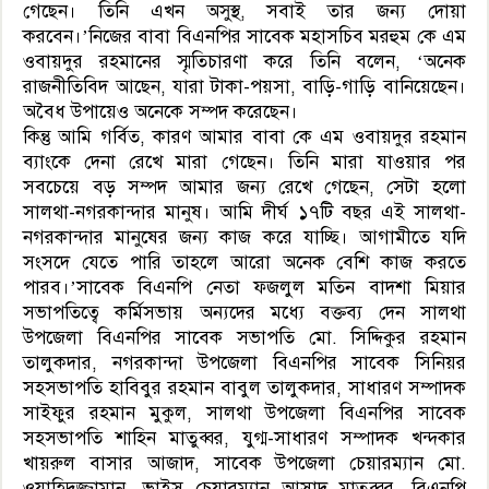
গেছেন। তিনি এখন অসুস্থ, সবাই তার জন্য দোয়া
করবেন।’নিজের বাবা বিএনপির সাবেক মহাসচিব মরহুম কে এম
ওবায়দুর রহমানের স্মৃতিচারণা করে তিনি বলেন, ‘অনেক
রাজনীতিবিদ আছেন, যারা টাকা-পয়সা, বাড়ি-গাড়ি বানিয়েছেন।
অবৈধ উপায়েও অনেকে সম্পদ করেছেন।
কিন্তু আমি গর্বিত, কারণ আমার বাবা কে এম ওবায়দুর রহমান
ব্যাংকে দেনা রেখে মারা গেছেন। তিনি মারা যাওয়ার পর
সবচেয়ে বড় সম্পদ আমার জন্য রেখে গেছেন, সেটা হলো
সালথা-নগরকান্দার মানুষ। আমি দীর্ঘ ১৭টি বছর এই সালথা-
নগরকান্দার মানুষের জন্য কাজ করে যাচ্ছি। আগামীতে যদি
সংসদে যেতে পারি তাহলে আরো অনেক বেশি কাজ করতে
পারব।’সাবেক বিএনপি নেতা ফজলুল মতিন বাদশা মিয়ার
সভাপতিত্বে কর্মিসভায় অন্যদের মধ্যে বক্তব্য দেন সালথা
উপজেলা বিএনপির সাবেক সভাপতি মো. সিদ্দিকুর রহমান
তালুকদার, নগরকান্দা উপজেলা বিএনপির সাবেক সিনিয়র
সহসভাপতি হাবিবুর রহমান বাবুল তালুকদার, সাধারণ সম্পাদক
সাইফুর রহমান মুকুল, সালথা উপজেলা বিএনপির সাবেক
সহসভাপতি শাহিন মাতুব্বর, যুগ্ম-সাধারণ সম্পাদক খন্দকার
খায়রুল বাসার আজাদ, সাবেক উপজেলা চেয়ারম্যান মো.
ওয়াহিদুজ্জামান, ভাইস চেয়ারম্যান আসাদ মাতুব্বর, বিএনপি