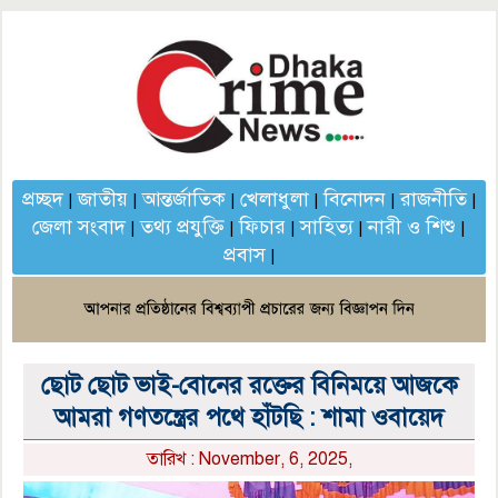
প্রচ্ছদ
জাতীয়
আন্তর্জাতিক
খেলাধুলা
বিনোদন
রাজনীতি
|
|
|
|
|
|
জেলা সংবাদ
তথ্য প্রযুক্তি
ফিচার
সাহিত্য
নারী ও শিশু
|
|
|
|
|
প্রবাস
|
ছোট ছোট ভাই-বোনের রক্তের বিনিময়ে আজকে
আমরা গণতন্ত্রের পথে হাঁটছি : শামা ওবায়েদ
তারিখ : November, 6, 2025,