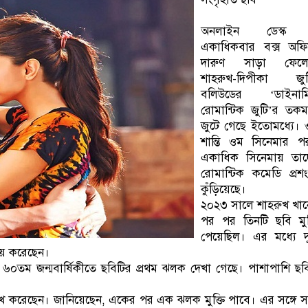
অনলাইন ডেস্ক
একাধিকবার বক্স অফি
দারুণ সাড়া ফেলে
শাহরুখ-দিপীকা জুট
বলিউডের ‘ডাইনাম
রোমান্টিক জুটি’র তক
জুটে গেছে ইতোমধ্যে।
শান্তি ওম সিনেমার প
একাধিক সিনেমায় তাদ
রোমান্টিক কমেডি প্রশ
কুঁড়িয়েছে।
২০২৩ সালে শাহরুখ খা
পর পর তিনটি ছবি মুক
পেয়েছিল। এর মধ্যে দ
িনয় করেছেন।
৬০তম জন্মবার্ষিকীতে ছবিটির প্রথম ঝলক দেখা গেছে। পাশাপাশি ছব
লেখ করেছেন। জানিয়েছেন, একের পর এক ঝলক মুক্তি পাবে। এর সঙ্গে সঙ