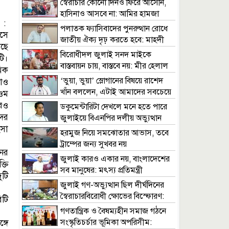
স্বৈরাচার কোনো দিনও ফিরে আসেনি,
হাসিনাও আসবে না: আমির হামজা
 :
পলাতক ফ্যাসিবাদের পুনরুত্থান রোধে
সে
জাতীয় ঐক্য দৃঢ় করতে হবে: মাহদী
ছে
আমিন
বিরোধীদল জুলাই সনদ মাইকে
ি।
বাস্তবায়ন চায়, বাস্তবে নয়: মীর হেলাল
িক
‘ভুয়া, ভুয়া’ স্লোগানের বিষয়ে রাশেদ
মাও
খাঁন বললেন, এটাই আমাদের সবচেয়ে
 ওম
বড় অর্জন
রও
ডকুমেন্টারিটা দেখলে মনে হতে পারে
ের
জুলাইয়ে বিএনপির দলীয় অভ্যুত্থান
ংসা
হয়েছে: সারজিস আলম
হরমুজ নিয়ে সমঝোতার আভাস, তবে
ট্রাম্পের জন্য সুখবর নয়
নের
জুলাই কারও একার নয়, বাংলাদেশের
্তি
সব মানুষের: মৎস্য প্রতিমন্ত্রী
ুটি
জুলাই গণ-অভ্যুত্থান ছিল দীর্ঘদিনের
স্বৈরাচারবিরোধী ক্ষোভের বিস্ফোরণ:
িটি
স্বাস্থ্যমন্ত্রী
গণতান্ত্রিক ও বৈষম্যহীন সমাজ গঠনে
সংস্কৃতিচর্চার ভূমিকা অপরিসীম:
্গে