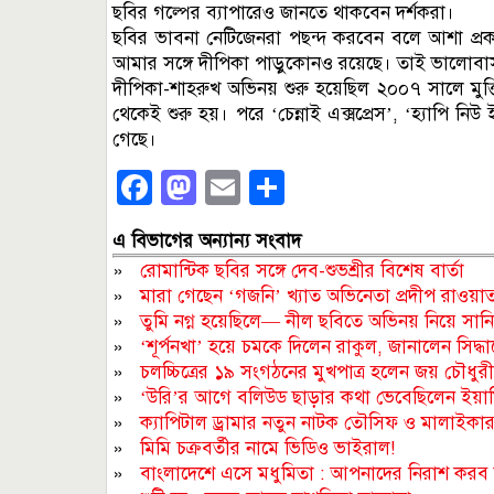
ছবির গল্পের ব্যাপারেও জানতে থাকবেন দর্শকরা।
ছবির ভাবনা নেটিজেনরা পছন্দ করবেন বলে আশা প্রকা
আমার সঙ্গে দীপিকা পাড়ুকোনও রয়েছে। তাই ভালোব
দীপিকা-শাহরুখ অভিনয় শুরু হয়েছিল ২০০৭ সালে মুক্তি
থেকেই শুরু হয়। পরে ‘চেন্নাই এক্সপ্রেস’, ‘হ্যাপি 
গেছে।
Facebook
Mastodon
Email
Share
এ বিভাগের অন্যান্য সংবাদ
»
রোমান্টিক ছবির সঙ্গে দেব-শুভশ্রীর বিশেষ বার্তা
»
মারা গেছেন ‘গজনি’ খ্যাত অভিনেতা প্রদীপ রাওয়া
»
তুমি নগ্ন হয়েছিলে— নীল ছবিতে অভিনয় নিয়ে সান
»
‘শূর্পনখা’ হয়ে চমকে দিলেন রাকুল, জানালেন সিদ্ধা
»
চলচ্চিত্রের ১৯ সংগঠনের মুখপাত্র হলেন জয় চৌধুরী
»
‘উরি’র আগে বলিউড ছাড়ার কথা ভেবেছিলেন ইয়া
»
ক্যাপিটাল ড্রামার নতুন নাটক তৌসিফ ও মালাইকার
»
মিমি চক্রবর্তীর নামে ভিডিও ভাইরাল!
»
বাংলাদেশে এসে মধুমিতা : আপনাদের নিরাশ করব 