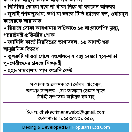
»
বিসিবির কোনো দলে না থাকা নিয়ে যা বললেন আকবর
»
জুলাই গণঅভ্যুত্থান: কথা না শুনলে টিভি চ্যানেল বন্ধ, ওবায়দুল
কাদেরকে আরাফাত
»
রিয়াদে সোফা কারখানায় অগ্নিকাণ্ডে ১৬ বাংলাদেশির মৃত্যু,
পররাষ্ট্রমন্ত্রী-প্রতিমন্ত্রীর শোক
»
ফ্যামিলি কার্ডে নিম্নবিত্তের ভাগ্যবদল, ১৬ আগস্ট শুরু
আনুষ্ঠানিক বিতরণ
»
ভুলত্রুটি পাওয়া গেলে সংশোধনে ব্যবস্থা নেওয়া হবে-খাতা
পুনঃপরীক্ষণের প্রসঙ্গে শিক্ষামন্ত্রী
»
২২৬ মাদরাসায় পাস করেনি কেউ
সম্পাদক ও প্রকাশক :মো সেলিম আহম্মেদ,
ভারপ্রাপ্ত,সম্পাদক : মোঃ আতাহার হোসেন সুজন,
নির্বাহী সম্পাদকঃ আনিসুল হক বাবু
ইমেল:
dhakacrimenewsbd@gmail.com
ফোন নাম্বার : ০১৫৩৫১৩০৩৫০,
Desing & Developed BY
PopularITLtd.Com