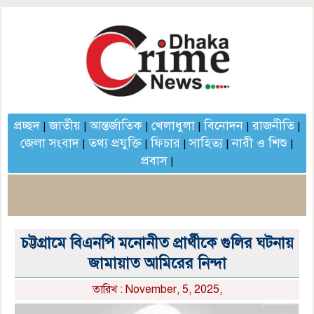
প্রচ্ছদ
জাতীয়
আন্তর্জাতিক
খেলাধুলা
বিনোদন
রাজনীতি
|
|
|
|
|
|
জেলা সংবাদ
তথ্য প্রযুক্তি
ফিচার
সাহিত্য
নারী ও শিশু
|
|
|
|
|
প্রবাস
|
চট্টগ্রামে বিএনপি মনোনীত প্রার্থীকে গুলির ঘটনায়
জামায়াত আমিরের নিন্দা
তারিখ : November, 5, 2025,