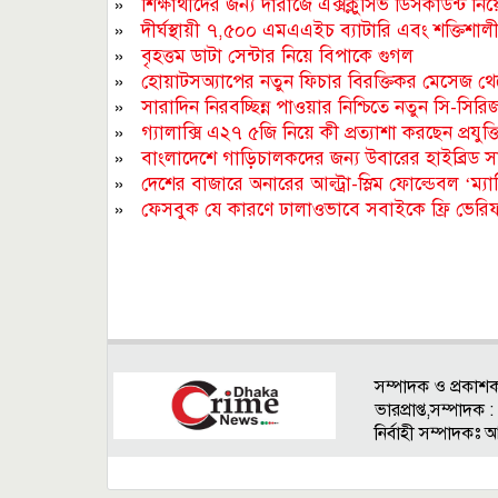
»
শিক্ষার্থীদের জন্য দারাজে এক্সক্লুসিভ ডিসকাউন্ট
»
দীর্ঘস্থায়ী ৭,৫০০ এমএএইচ ব্যাটারি এবং শক্তিশা
»
বৃহত্তম ডাটা সেন্টার নিয়ে বিপাকে গুগল
»
হোয়াটসঅ্যাপের নতুন ফিচার বিরক্তিকর মেসেজ থেক
»
সারাদিন নিরবচ্ছিন্ন পাওয়ার নিশ্চিতে নতুন সি-সির
»
গ্যালাক্সি এ২৭ ৫জি নিয়ে কী প্রত্যাশা করছেন প্রযুক্ত
»
বাংলাদেশে গাড়িচালকদের জন্য উবারের হাইব্রিড সাব
»
দেশের বাজারে অনারের আল্ট্রা-স্লিম ফোল্ডেবল ‘ম্য
»
ফেসবুক যে কারণে ঢালাওভাবে সবাইকে ফ্রি ভেরিফায়
সম্পাদক ও প্রকাশ
ভারপ্রাপ্ত,সম্পাদ
নির্বাহী সম্পাদকঃ 