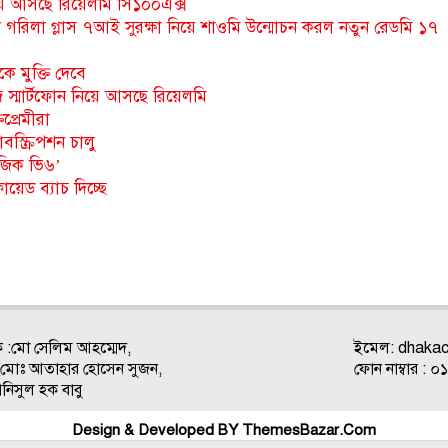
 নিয়ে আসছে রিয়েলমি সি১০০এক্স
লী গরিলা গ্লাস ৭আই সুরক্ষা নিয়ে শাওমি উন্মোচন করল নতুন রেডমি ১৭
ে মুক্তি দেবে
িজ স্মার্টফোন নিয়ে আসছে রিয়েলমি
িপ্রেমীরা
স্ক্রিপশন চালু
াজিক ভি৬’
েড ব্যাচ দিচ্ছে
ক :মো সেলিম আহম্মেদ,
ইমেল:
dhaka
ক : মোঃ আতাহার হোসেন সুজন,
ফোন নাম্বার 
আনিসুল হক বাবু
Design & Developed BY
ThemesBazar.Com