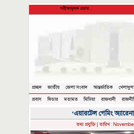
পরীক্ষামূলক প্রচার...
প্রচ্ছদ
জাতীয়
জেলা সংবাদ
আন্তর্জাতিক
খেলাধুল
প্রবাস
ফিচার
মতামত
মিডিয়া
রাজধানী
রাজনী
‘এয়ারটেল গেমিং অ্যারেনা
তথ্য প্রযুক্তি
| তারিখ : November