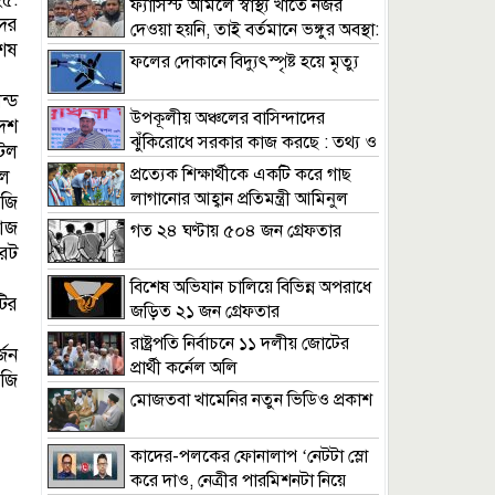
ফ্যাসিস্ট আমলে স্বাস্থ্য খাতে নজর
ের
দেওয়া হয়নি, তাই বর্তমানে ভঙ্গুর অবস্থা:
েষ
স্বাস্থ্যমন্ত্রী
ফলের দোকানে বিদ্যুৎস্পৃষ্ট হয়ে মৃত্যু
্ড
উপকূলীয় অঞ্চলের বাসিন্দাদের
েশ
ঝুঁকিরোধে সরকার কাজ করছে : তথ্য ও
েল
সম্প্রচার মন্ত্রী
প্রত্যেক শিক্ষার্থীকে একটি করে গাছ
িল
লাগানোর আহ্বান প্রতিমন্ত্রী আমিনুল
জি
হকের
 আজ
গত ২৪ ঘণ্টায় ৫০৪ জন গ্রেফতার
রেট
বিশেষ অভিযান চালিয়ে বিভিন্ন অপরাধে
টির
জড়িত ২১ জন গ্রেফতার
রাষ্ট্রপতি নির্বাচনে ১১ দলীয় জোটের
্জন
প্রার্থী কর্নেল অলি
জি
মোজতবা খামেনির নতুন ভিডিও প্রকাশ
কাদের-পলকের ফোনালাপ ‘নেটটা স্লো
করে দাও, নেত্রীর পারমিশনটা নিয়ে