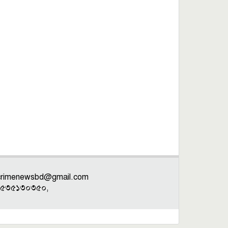
crimenewsbd@gmail.com
: ০১৫৩৫১৩০৩৫০,