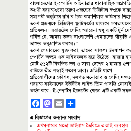
বাংলাদেশের ই-স্পোর্টস অভিযাত্রার ধারাবাহিক অগ্রগ
অগ্রণী ব্র‍্যান্ডগুলো তরুণ প্রজন্মের ডিজিটাল স্বপ্নকে ব
সমাপনী অনুষ্ঠানে রবি’র চিফ কমার্শিয়াল অফিসার 
তরুণ প্রজন্মকে ডিজিটাল প্ল্যাটফর্মের মাধ্যমে ক্ষমতায়নে
প্রতিফলন। এয়ারটেল গেমিং অ্যারেনা শুধু একটি টুর্নামে
গর্বিত যে, আমরা তরুণ বাংলাদেশি গেমারদের স্বীকৃতি 
তাদের অনুপ্রাণিত করবে।”
তরুণ গেমারদের যুক্ত করা, তাদের সাফল্য উদযাপন ক
স্পোর্টস অঙ্গনে এক মাইলফলক হয়ে উঠেছে। হাজার হাজ
মোট ৫১২টি নিবন্ধিত দল ও সারা দেশের ২ হাজার ৫শ’র 
রাউন্ডে তীব্র লড়াই করেন তারা। প্রতিটি ধাপে
প্রতিযোগীদের কৌশল, দলগত মনোভাব ও গেমিং দক্ষতা
গ্র‍্যান্ড ফাইনালের ইউটিউব লাইভ স্ট্রিম পাবজি মোবা
অর্জন করে। ই-স্পোর্টস ইভেন্টের ক্ষেত্রে এটি একটি
Facebook
Mastodon
Email
Share
এ বিভাগের অন্যান্য সংবাদ
»
প্রথমবারের মতো ভাইরাস তৈরিতে এআই ব্যবহার