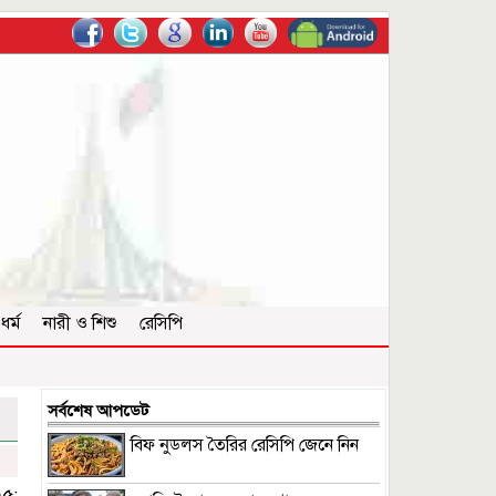
ধর্ম
নারী ও শিশু
রেসিপি
সর্বশেষ আপডেট
বিফ নুডলস তৈরির রেসিপি জেনে নিন
৫: