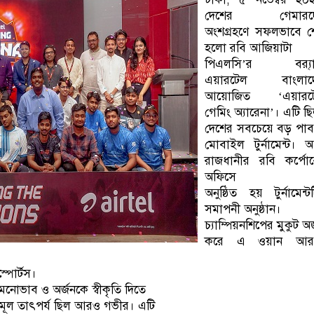
দেশের গেমারদ
অংশগ্রহণে সফলভাবে শ
হলো রবি আজিয়াটা
পিএলসি’র ব্র‍্যান
এয়ারটেল বাংলাদ
আয়োজিত ‘এয়ারট
গেমিং অ্যারেনা’। এটি ছ
দেশের সবচেয়ে বড় পাব
মোবাইল টুর্নামেন্ট।
রাজধানীর রবি কর্পো
অফিসে
অনুষ্ঠিত হয় টুর্নামেন্ট
সমাপনী অনুষ্ঠান।
চ্যাম্পিয়নশিপের মুকুট অর
করে এ ওয়ান আর
্পোর্টস।
 মনোভাব ও অর্জনকে স্বীকৃতি দিতে
 মূল তাৎপর্য ছিল আরও গভীর। এটি