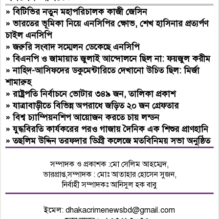
»
বিটিভির নতুন মহাপরিচালক কাজী জেসিন
»
ভারতের ভূমিকা নিয়ে এনসিপির ক্ষোভ, শেখ হাসিনার প্রত্যর্পণ
চাইল এনসিপি
»
জরুরি সংবাদ সম্মেলন ডেকেছে এনসিপি
»
বিএনপি ও জামায়াত জুলাই আন্দোলনে ছিল না: ফয়জুল করীম
»
নাহিদ-আসিফদের ডকুমেন্টারিতে দেখানো উচিত ছিল: মির্জা
শামারুহ
»
রাষ্ট্রপতি নির্বাচনে ভোটার ৩৪৯ জন, তালিকা প্রকাশ
»
যাত্রাবাড়ীতে বিভিন্ন অপরাধে জড়িত ২০ জন গ্রেফতার
»
বিশ্ব চ্যাম্পিয়নশিপ আয়োজন করতে চায় লন্ডন
»
যুদ্ধবিরতি কার্যকরের পরও গাজায় দৈনিক এক শিশুর প্রাণহানি
»
তছলিম উদ্দিন তরফদার ডিগ্রী কলেজে মতবিনিময় সভা অনুষ্ঠিত
সম্পাদক ও প্রকাশক :মো সেলিম আহম্মেদ,
ভারপ্রাপ্ত,সম্পাদক : মোঃ আতাহার হোসেন সুজন,
নির্বাহী সম্পাদকঃ আনিসুল হক বাবু
ইমেল:
dhakacrimenewsbd@gmail.com