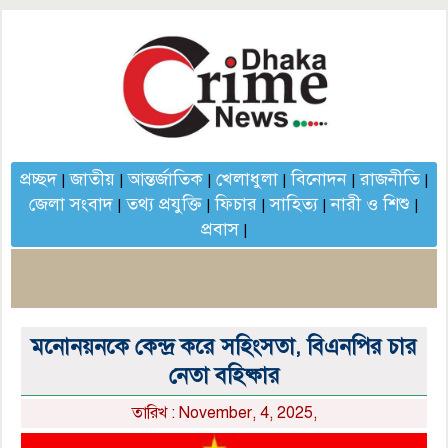
প্রচ্ছদ
জাতীয়
আন্তর্জাতিক
খেলাধুলা
বিনোদন
রাজনীতি
|
|
|
|
|
|
জেলা সংবাদ
তথ্য প্রযুক্তি
ফিচার
সাহিত্য
নারী ও শিশু
|
|
|
|
|
প্রবাস
|
মনোনয়নকে কেন্দ্র করে সহিংসতা, বিএনপির চার
নেতা বহিষ্কার
তারিখ : November, 4, 2025,