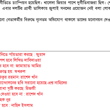
ীতিতে চ্যাম্পিয়ন হয়েছিল। খালেদা জিয়ার পাশে দুর্নীতিবাজরা ছিল। 
এবার দলটির প্রার্থী তালিকায় জুলাই সনদের প্রয়োজন নেই বলা ল
নো নেতাকর্মীর বিরুদ্ধে ন্যূনতম অভিযোগ থাকলে তাদের মনোনয়ন দে
নিতে পাঁয়তারা করছে : ফুয়াদ
, পেশ হবে লিখিত দাবিদাওয়া
শেষ হবে না: জামায়াত আমির
ান্ত হয়: ফখরুল
ফিকুর রহমান: রাশেদ খাঁন
দোলনের ছবি সরানো হয়েছে-প্রশ্ন নাহিদের
ধা সৃষ্টি করছে: রিজভী
দেওয়া হবে না : রাশেদ খাঁন
হক নুর
ী হবে : নাহিদ ইসলাম