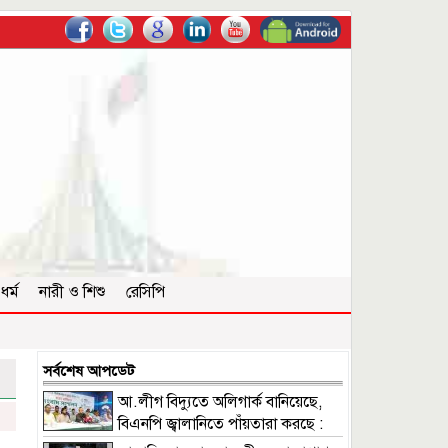
ধর্ম
নারী ও শিশু
রেসিপি
সর্বশেষ আপডেট
আ.লীগ বিদ্যুতে অলিগার্ক বানিয়েছে,
বিএনপি জ্বালানিতে পাঁয়তারা করছে :
ফুয়াদ