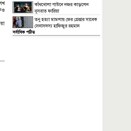
প্রসিকিউটর
শেখ
কাঁধখোলা গাউনে নজর কাড়লেন
োকও
নুসরাত ফারিয়া
তনু হত্যা মামলায় ফের গ্রেপ্তার সাবেক
ওয়া
সেনাসদস্য হাফিজুর রহমান
সর্বাধিক পঠিত