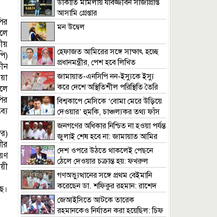
ডাকাতি মামলায় যাবজ্জীবন সাজাপ্রাপ্ত
আসামি গ্রেপ্তার
পির
মন উদ্বেল
বলে
ীয়
হেফাজত আমিরের সঙ্গে সাক্ষাৎ হচ্ছে
পি)
প্রধানমন্ত্রীর, পেশ হবে লিখিত
দীন
দাবিদাওয়া
জামায়াত-এনসিপি নন-ইস্যুকে ইস্যু
য়া
করে দেশে অস্থিতিশীল পরিস্থিতি তৈরি
লে
করতে চায় : খায়রুল কবির খোকন
ির
বিশ্বকাপে মেসিকে ‘বোমা মেরে উড়িয়ে
্য
দেওয়ার’ হুমকি, চাঞ্চল্যকর তথ্য ফাঁস
জনগণের অধিকার নিশ্চিত না হওয়া পর্যন্ত
র)
জুলাই শেষ হবে না: জামায়াত আমির
ীর
দেশ ওপরে উঠতে থাকলেই পেছনে
য়ণ
ঠেলে দেওয়ার চক্রান্ত হয়: ফখরুল
য়ী
গণঅভ্যুত্থানের সঙ্গে প্রথম বেইমানি
করেছেন ডা. শফিকুর রহমান: রাশেদ
ছে।
খাঁন
জেআইসিতে আটকে তারেক
রহমানকেও নির্যাতন করা হয়েছিল: চিফ