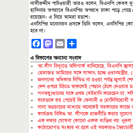
নাসীরুদ্দীন পাটওয়ারী আরও বলেন, বিএনপি কেবল দুর্ন
হাসিনার অপরাধে বিএনপির অপরাধ ঢাকা পড়ে গেছে। 
রয়েছেন। এ নিয়ে আমরা হতাশ।
এনসিপির মনোনয়ন প্রসঙ্গে তিনি বলেন, এনসিপির কো
হবে না।
Facebook
Mastodon
Email
Share
এ বিভাগের অন্যান্য সংবাদ
»
আ.লীগ বিদ্যুতে অলিগার্ক বানিয়েছে, বিএনপি জ্বালা
»
হেফাজত আমিরের সঙ্গে সাক্ষাৎ হচ্ছে প্রধানমন্ত্রীর
»
জনগণের অধিকার নিশ্চিত না হওয়া পর্যন্ত জুলাই 
»
দেশ ওপরে উঠতে থাকলেই পেছনে ঠেলে দেওয়ার চক্র
»
গণঅভ্যুত্থানের সঙ্গে প্রথম বেইমানি করেছেন ডা. শ
»
ভারতকে ভয় পেয়েই কি ফেলানী ও মোদিবিরোধী আন্
»
নানা অপ্রচারের মাধ্যমে অনেকেই সরকারের কাজে বা
»
কার্যক্রম নিষিদ্ধ আ. লীগকে রাজনীতি করার সুযোগ 
»
এক দফার ঘোষণা কোনো একক ব্যক্তির নয়: নুরুল 
»
কাঠামোগত সংস্কার না হলে এই সরকারও স্বৈরাচার