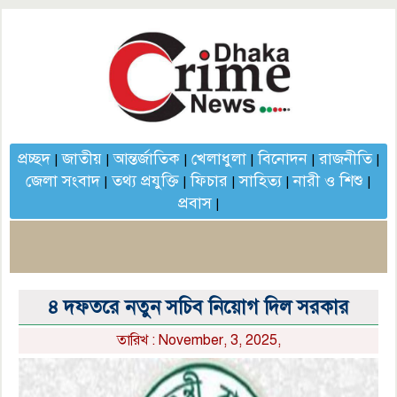
প্রচ্ছদ
জাতীয়
আন্তর্জাতিক
খেলাধুলা
বিনোদন
রাজনীতি
|
|
|
|
|
|
জেলা সংবাদ
তথ্য প্রযুক্তি
ফিচার
সাহিত্য
নারী ও শিশু
|
|
|
|
|
প্রবাস
|
৪ দফতরে নতুন সচিব নিয়োগ দিল সরকার
তারিখ : November, 3, 2025,