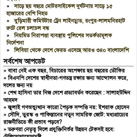
»
সাড়ে ছয় বছরে মোটরসাইকেল দুর্ঘটনায় সাড়ে ১৫
হাজারের বেশি নিহত
»
বুড়িমারী কমিউটার ট্রেন লাইনচ্যুত, রংপুর-লালমনিরহাট
রুটে রেল চলাচল বন্ধ
»
নিয়মিত নিরাপত্তা ব্যবস্থায় পুলিশের সতর্কতামূলক
নির্দেশনা
»
লিবিয়া থেকে দেশে ফেরত এসেছে আরও ৩৪০ বাংলাদেশি
সর্বশেষ আপডেট
»
বাবা নেই এক বছর, বিচারের অপেক্ষায় ছয় বছরের তৌকির
»
বিএনপি দেশের স্বাধীনতা-গণতন্ত্র রক্ষার জন্য আন্দোলন করে,
দলের জন্য নয়
»
শেখ হাসিনা তার নিজ দেশে প্রত্যাবর্তন করেছেন : সালাহউদ্দিন
আহমদ
»
জুলাই গণঅভ্যুত্থান কারো পৈতৃক সম্পত্তি নয়: ইশরাক হোসেন
»
সৌদি, তুরস্ক ও পাকিস্তানের নতুন সামরিক জোট: মধ্যপ্রাচ্যের
রাজনীতিতে কী প্রভাব পড়বে?
»
তরুণরা নেতৃত্ব দিলে প্রযুক্তিনির্ভর উন্নয়ন টেকসই হবে:
টেলিযোগাযোগমন্ত্রী