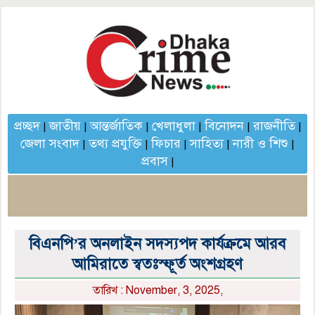
প্রচ্ছদ
জাতীয়
আন্তর্জাতিক
খেলাধুলা
বিনোদন
রাজনীতি
|
|
|
|
|
|
জেলা সংবাদ
তথ্য প্রযুক্তি
ফিচার
সাহিত্য
নারী ও শিশু
|
|
|
|
|
প্রবাস
|
বিএনপি’র অনলাইন সদস্যপদ কার্যক্রমে আরব
আমিরাতে স্বতঃস্ফূর্ত অংশগ্রহণ
তারিখ : November, 3, 2025,