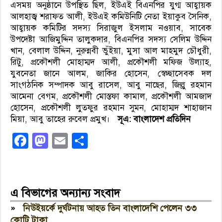
এসময় অনুষ্ঠানে উপস্থিত ছিল, ইউএই বিএনপির যুগ্ম আহ্বায়ক
আলহাজ্ব শরাফত আলী, ইউএই কমিউনিটি নেতা ইয়াকুব সৈনিক,
আহ্বায়ক কমিটির সদস্য সিরাজুল ইসলাম নওয়াব, সাবেক
উপদেষ্টা আজিমুদ্দিন তালুকদার, বিএনপির সদস্য সেলিম উদ্দিন
খান, বেলাল উদ্দিন, নুরুন্নবী ভুঁইয়া, মুসা আল মাহমুদ চৌধুরী,
রিটু, প্রকৌশলী মোহাম্মদ আলী, প্রকৌশলী মফিজ উল্যাহ,
যুবনেতা জানে আলম, জাকির হোসেন, স্বেচ্ছাসেবক দল
সাংগঠনিক সম্পাদক আবু রাসেল, আবু নাছের, জিল্লু রহমান
আমেনা বেগম, প্রকৌশলী মোস্তফা কামাল, প্রকৌশলী আমজাদ
হোসেন, প্রকৌশলী লুতফুর রহমান সুমন, মোহাম্মদ শাহাজান
মিয়া, আবু তাহের রুবেল প্রমুখ।
সূএ: বাংলাদেশ প্রতিদিন
Facebook
Mastodon
Email
Share
এ বিভাগের অন্যান্য সংবাদ
»
নিউইয়র্কে দুর্ঘটনায় আহত তিন বাংলাদেশি পেলেন ৩৩
কোটি টাকা