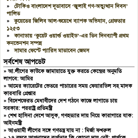
»
টোকিও বাংলাদেশ দূতাবাসে ‘জুলাই গণ-অভ্যুত্থান দিবস’
পালিত
»
কুয়েতের জিলিব আল-শুয়েখে ব্যাপক অভিযান, গ্রেফতার
১২৫৩
»
কানাডায় ‘কুয়েট ওয়ার্ল্ড ওয়াইড’-এর তিন দিনব্যাপী প্রথম
কনভেনশন সম্পন্ন
»
সামার ফেস্টে প্যারিস মাতাবেন জেমস
সর্বশেষ আপডেট
»
আ.লীগের কাউকে জামায়াতে যুক্ত করতে কেন্দ্রের অনুমতি
লাগবে: আমির
»
আমের ক্যারেটের ভেতরে পাচারের সময় ফেয়ারডিল সহ মাদক
কারবারি গ্রেপ্তার
»
বিদেশফেরত মেধাবীদের দেশ গঠনে কাজে লাগাতে চায়
সরকার: পররাষ্ট্র প্রতিমন্ত্রী
»
শেখ হাসিনা দেশে আসুক, গণহত্যার দায় নিয়ে কারাগারে যাক:
আইনমন্ত্রী
»
আওয়ামী লীগের সঙ্গে গণতন্ত্র যায় না : মির্জা ফখরুল
»
১৭ বছরে আপনাদের ব্যর্থতার কি কোনো দায় নেই: পার্থকে