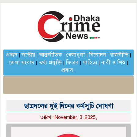
প্রচ্ছদ
জাতীয়
আন্তর্জাতিক
খেলাধুলা
বিনোদন
রাজনীতি
|
|
|
|
|
|
জেলা সংবাদ
তথ্য প্রযুক্তি
ফিচার
সাহিত্য
নারী ও শিশু
|
|
|
|
|
প্রবাস
|
ছাত্রদলের দুই দিনের কর্মসূচি ঘোষণা
তারিখ : November, 3, 2025,