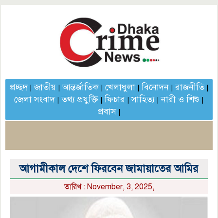
প্রচ্ছদ
জাতীয়
আন্তর্জাতিক
খেলাধুলা
বিনোদন
রাজনীতি
|
|
|
|
|
|
জেলা সংবাদ
তথ্য প্রযুক্তি
ফিচার
সাহিত্য
নারী ও শিশু
|
|
|
|
|
প্রবাস
|
আগামীকাল দেশে ফিরবেন জামায়াতের আমির
তারিখ : November, 3, 2025,