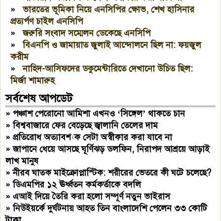
»
ভারতের ভূমিকা নিয়ে এনসিপির ক্ষোভ, শেখ হাসিনার
প্রত্যর্পণ চাইল এনসিপি
»
জরুরি সংবাদ সম্মেলন ডেকেছে এনসিপি
»
বিএনপি ও জামায়াত জুলাই আন্দোলনে ছিল না: ফয়জুল
করীম
»
নাহিদ-আসিফদের ডকুমেন্টারিতে দেখানো উচিত ছিল:
মির্জা শামারুহ
সর্বশেষ আপডেট
»
পঞ্চাশ পেরোনো আমিশা এখনও ‘সিঙ্গেল’ থাকতে চান
»
বিশ্ববাজারে ফের বেড়েছে জ্বালানি তেলের দাম
»
প্রতিরোধ অত্যাবশ্যক সেটা অস্বীকার করা যাবে না
»
জাপানে ধেয়ে আসছে ঘূর্ণিঝড় ডলফিন, নিরাপদ আশ্রয়ে আড়াই
লাখ মানুষ
»
নীরব ঘাতক মাইক্রোপ্লাস্টিক: শরীরের ভেতরে কী ঘটে চলেছে?
»
ডিএমপির ১২ ঊর্ধ্বতন কর্মকর্তাকে বদলি
»
এআই দিয়ে তৈরি করা হলো সম্পূর্ণ নতুন ভাইরাস
»
নিউইয়র্কে দুর্ঘটনায় আহত তিন বাংলাদেশি পেলেন ৩৩ কোটি
টাকা