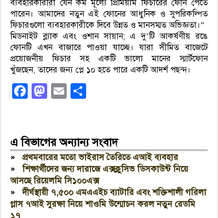
ব্যবহারকারীরা যেন কম মূল্যে প্রিমিয়াম ফিচারের ফোন পেতে
পারেন। আমাদের নতুন এই ফোনের আধুনিক ও সুপরিকল্পিত
ফিচারগুলো ব্যবহারকারীকে দিবে উন্নত ও মানসম্মত অভিজ্ঞতা।”
মিডনাইট ব্ল্যাক এবং ওশান সায়ান; এ দু’টি আকর্ষণীয় রঙে
ফোনটি এখন বাজারে পাওয়া যাচ্ছে। যারা সীমিত বাজেটে
প্রয়োজনীয় ফিচার সহ একটি ভালো মানের স্মার্টফোন
খুঁজছেন, তাদের জন্য প্লে ১০ হতে পারে একটি আদর্শ পছন্দ।
Facebook
Mastodon
Email
Share
এ বিভাগের অন্যান্য সংবাদ
»
প্রথমবারের মতো ভাইরাস তৈরিতে এআই ব্যবহার
»
শিক্ষার্থীদের জন্য দারাজে এক্সক্লুসিভ ডিসকাউন্ট নিয়ে
আসছে রিয়েলমি সি১০০এক্স
»
দীর্ঘস্থায়ী ৭,৫০০ এমএএইচ ব্যাটারি এবং শক্তিশালী গরিলা
গ্লাস ৭আই সুরক্ষা নিয়ে শাওমি উন্মোচন করল নতুন রেডমি
১৭