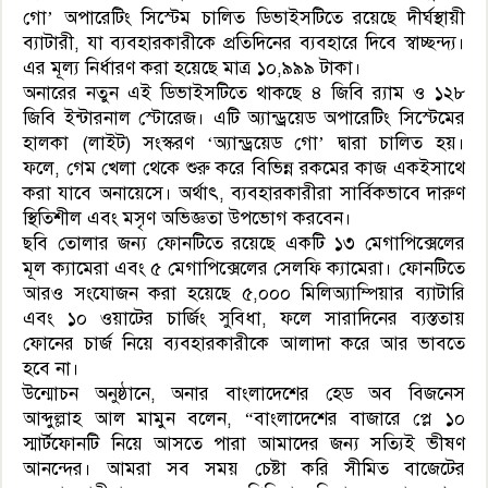
গো’ অপারেটিং সিস্টেম চালিত ডিভাইসটিতে রয়েছে দীর্ঘস্থায়ী
ব্যাটারী, যা ব্যবহারকারীকে প্রতিদিনের ব্যবহারে দিবে স্বাচ্ছন্দ্য।
এর মূল্য নির্ধারণ করা হয়েছে মাত্র ১০,৯৯৯ টাকা।
অনারের নতুন এই ডিভাইসটিতে থাকছে ৪ জিবি র‍্যাম ও ১২৮
জিবি ইন্টারনাল স্টোরেজ। এটি অ্যান্ড্রয়েড অপারেটিং সিস্টেমের
হালকা (লাইট) সংস্করণ ‘অ্যান্ড্রয়েড গো’ দ্বারা চালিত হয়।
ফলে, গেম খেলা থেকে শুরু করে বিভিন্ন রকমের কাজ একইসাথে
করা যাবে অনায়েসে। অর্থাৎ, ব্যবহারকারীরা সার্বিকভাবে দারুণ
স্থিতিশীল এবং মসৃণ অভিজ্ঞতা উপভোগ করবেন।
ছবি তোলার জন্য ফোনটিতে রয়েছে একটি ১৩ মেগাপিক্সেলের
মূল ক্যামেরা এবং ৫ মেগাপিক্সেলের সেলফি ক্যামেরা। ফোনটিতে
আরও সংযোজন করা হয়েছে ৫,০০০ মিলিঅ্যাম্পিয়ার ব্যাটারি
এবং ১০ ওয়াটের চার্জিং সুবিধা, ফলে সারাদিনের ব্যস্ততায়
ফোনের চার্জ নিয়ে ব্যবহারকারীকে আলাদা করে আর ভাবতে
হবে না।
উন্মোচন অনুষ্ঠানে, অনার বাংলাদেশের হেড অব বিজনেস
আব্দুল্লাহ আল মামুন বলেন, “বাংলাদেশের বাজারে প্লে ১০
স্মার্টফোনটি নিয়ে আসতে পারা আমাদের জন্য সত্যিই ভীষণ
আনন্দের। আমরা সব সময় চেষ্টা করি সীমিত বাজেটের