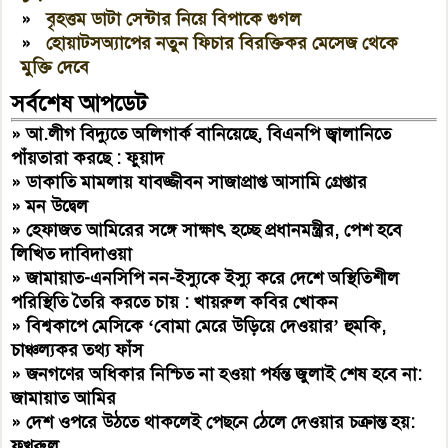
»
বৃহত্তম ডাটা সেন্টার নিয়ে বিপাকে গুগল
»
হোয়াটসঅ্যাপের নতুন ফিচার বিরক্তিকর মেসেজ থেকে
মুক্তি দেবে
সর্বশেষ আপডেট
»
আ.লীগ বিদ্যুতে অলিগার্ক বানিয়েছে, বিএনপি জ্বালানিতে
পাঁয়তারা করছে : ফুয়াদ
»
ডাকাতি মামলায় যাবজ্জীবন সাজাপ্রাপ্ত আসামি গ্রেপ্তার
»
মন উদ্বেল
»
হেফাজত আমিরের সঙ্গে সাক্ষাৎ হচ্ছে প্রধানমন্ত্রীর, পেশ হবে
লিখিত দাবিদাওয়া
»
জামায়াত-এনসিপি নন-ইস্যুকে ইস্যু করে দেশে অস্থিতিশীল
পরিস্থিতি তৈরি করতে চায় : খায়রুল কবির খোকন
»
বিশ্বকাপে মেসিকে ‘বোমা মেরে উড়িয়ে দেওয়ার’ হুমকি,
চাঞ্চল্যকর তথ্য ফাঁস
»
জনগণের অধিকার নিশ্চিত না হওয়া পর্যন্ত জুলাই শেষ হবে না:
জামায়াত আমির
»
দেশ ওপরে উঠতে থাকলেই পেছনে ঠেলে দেওয়ার চক্রান্ত হয়:
ফখরুল