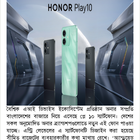
বৈশ্বিক এআই ডিভাইস ইকোসিস্টেম প্রতিষ্ঠান অনার সম্প্রতি
বাংলাদেশের বাজারে নিয়ে এসেছে প্লে ১০ স্মার্টফোন। দেশের
সকল অনুমোদিত অনার ব্র্যান্ডশপগুলোতে নতুন এই ফোন পাওয়া
যাচ্ছে। এন্ট্রি লেভেলের এ স্মার্টফোনটি ডিজাইন করা হয়েছে
সীমিত বাজেটের ব্যবহারকারীর কথা মাথায় রেখে। ‘অ্যান্ড্রয়েড