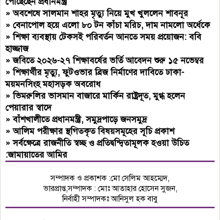
পৌঁছেছেন প্রধানমন্ত্রী
»
অবশেষে সালমান শাহর মৃত্যু নিয়ে মুখ খুললেন শাবনূর
»
বেনাপোল হয়ে এলো ৮০ টন কাঁচা মরিচ, দাম নামলো অর্ধেকে
»
শিক্ষা ব্যবস্থায় টেকসই পরিবর্তন আনতে সময় প্রয়োজন: ববি
হাজ্জাজ
»
জবিতে ২০২৬-২৭ শিক্ষাবর্ষের ভর্তি আবেদন শুরু ১৫ নভেম্বর
»
শিক্ষার্থীর মৃত্যু, ফুটওভার ব্রিজ নির্মাণের দাবিতে ঢাকা-
ময়মনসিংহ মহাসড়ক অবরোধ
»
ভিমরুলির ভাসমান বাজারে মার্কিন রাষ্ট্রদূত, মুগ্ধ হলেন
পেয়ারার স্বাদে
»
বাঁশখালীতে প্রধানমন্ত্রী, সমুদ্রপাড়ে জনসমুদ্র
»
আলিম পরীক্ষার স্থগিতকৃত বিষয়সমূহের সূচি প্রকাশ
»
সর্বক্ষেত্রে রাজনীতি স্বচ্ছ ও প্রতিদ্বন্দ্বিতামূলক হওয়া উচিত
:জামায়াতের আমির
সম্পাদক ও প্রকাশক :মো সেলিম আহম্মেদ,
ভারপ্রাপ্ত,সম্পাদক : মোঃ আতাহার হোসেন সুজন,
নির্বাহী সম্পাদকঃ আনিসুল হক বাবু