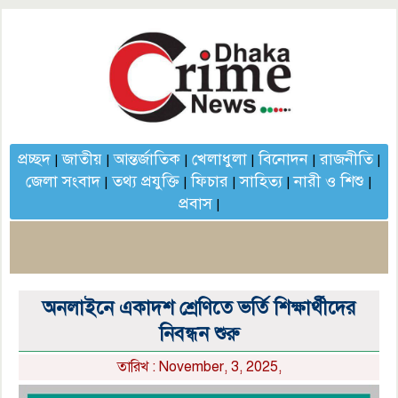
প্রচ্ছদ
জাতীয়
আন্তর্জাতিক
খেলাধুলা
বিনোদন
রাজনীতি
|
|
|
|
|
|
জেলা সংবাদ
তথ্য প্রযুক্তি
ফিচার
সাহিত্য
নারী ও শিশু
|
|
|
|
|
প্রবাস
|
অনলাইনে একাদশ শ্রেণিতে ভর্তি শিক্ষার্থীদের
নিবন্ধন শুরু
তারিখ : November, 3, 2025,