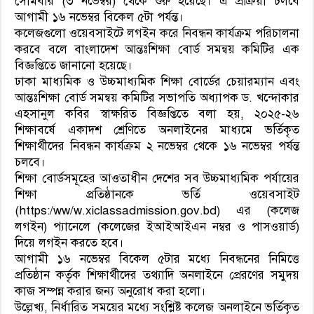
সোমবার (৩ নভেম্বর) থেকে শুরু হয়েছে। এ প্রক্রিয়া চলবে
আগামী ১৬ নভেম্বর বিকেল ৫টা পর্যন্ত।
কলেজগুলো ওয়েবসাইটে লগইন করে নিবন্ধন কার্যক্রম পরিচালনা
করবে বলে বাংলাদেশ আন্তঃশিক্ষা বোর্ড সমন্বয় কমিটির এক
বিজ্ঞপ্তিতে জানানো হয়েছে।
ঢাকা মাধ্যমিক ও উচ্চমাধ্যমিক শিক্ষা বোর্ডের চেয়ারম্যান এবং
আন্তঃশিক্ষা বোর্ড সমন্বয় কমিটির সভাপতি অধ্যাপক ড. খন্দোকার
এহসানুল কবির স্বাক্ষরিত বিজ্ঞপ্তিতে বলা হয়, ২০২৫-২৬
শিক্ষাবর্ষে একাদশ শ্রেণিতে অনলাইনের মাধ্যমে ভর্তিকৃত
শিক্ষার্থীদের নিবন্ধন কার্যক্রম ২ নভেম্বর থেকে ১৬ নভেম্বর পর্যন্ত
চলবে।
শিক্ষা বোর্ডসমূহের আওতাধীন দেশের সব উচ্চমাধ্যমিক পর্যায়ের
শিক্ষা প্রতিষ্ঠানকে ভর্তি ওয়েবসাইট
(https:/ww/w.xiclassadmission.gov.bd) এর (কলেজ
লগইন) প্যানেলে (কলেজের ইআইআইএন নম্বর ও পাসওয়ার্ড)
দিয়ে লগইন করতে হবে।
আগামী ১৬ নভেম্বর বিকেল ৫টার মধ্যে নিবন্ধনের নিমিত্তে
প্রতিষ্ঠান কর্তৃক শিক্ষার্থীদের তথ্যাদি অনলাইনে প্রেরণের সমুদয়
কাজ সম্পন্ন করার জন্য অনুরোধ করা হলো।
উল্লেখ্য, নির্ধারিত সময়ের মধ্যে সংশ্লিষ্ট কলেজ অনলাইনে ভর্তিকৃত