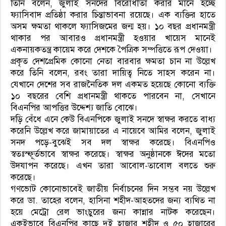
তিনি বলেন, জুলাই সনদের বিরোধীতা করার মানে হচ্ছে
ফ্যাসিবাদ প্রতিষ্ঠা করার চিন্তাভাবনা রয়েছে। এক ব্যক্তির হাতে
অসম ক্ষমতা থাকলে ফ্যাসিজমের জন্ম হয়। ১০ বছর প্রধানমন্ত্রী
থাকার পর আবারও প্রধানমন্ত্রী হওয়ার খায়েস মানেই
একনায়কতন্ত্র কায়েম করে দেশকে পৈত্রিক সম্পত্তিতে রূপ দেওয়া।
প্রকৃত দেশপ্রেমিক কোনো নেতা বারবার ক্ষমতা চান না উল্লেখ
করে তিনি বলেন, রবং তারা দায়িত্ব নিতে সাহস করেন না।
যেখানে দেশের সব রাজনৈতিক দল একমত হয়েছে কোনো ব্যক্তি
১০ বছরের বেশি প্রধানমন্ত্রী থাকতে পারবেন না, সেখানে
বিএনপির আপত্তির উদ্দেশ্য জাতি বোঝে।
দড়ি বেঁধে এনে কেউ বিএনপিকে জুলাই সনদে স্বাক্ষর করতে বাধ্য
করেনি উল্লেখ করে জামায়াতের এ নায়েবে আমির বলেন, জুলাই
সনদ পড়ে-বুঝেই সব দল স্বাক্ষর করেছে। বিএনপিও
স্বতঃস্ফূর্তভাবে স্বাক্ষর করেছে। স্বাক্ষর অনুষ্ঠানকে ঈদের মতো
উদযাপন করেছে। এখন তারা আবোল-তাবোল বলতে শুরু
করেছে।
গণভোট কোনোভাবেই জাতীয় নির্বাচনের দিন সম্ভব নয় উল্লেখ
করে ডা. তাহের বলেন, হাসিনা শহীদ-আহতদের জন্য ব্যথিত না
হয়ে মেট্রো রেল ভাংচুরের জন্য কান্নার নাটক করেছেন।
একইভাবে বিএনপির কাছে দুই হাজার শহীদ ও ৫০ হাজারের