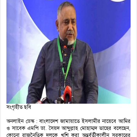
সংগৃহীত ছবি
অনলাইন ডেস্ক : বাংলাদেশ জামায়াতে ইসলামীর নায়েবে আমির
ও সাবেক এমপি ডা. সৈয়দ আব্দুল্লাহ মোহাম্মদ তাহের বলেছেন,
কোনো রাজনৈতিক দলকে খুশি করা অন্তর্বর্তীকালীন সরকারের