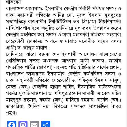
থাকবেন।
বাংলাদেশ জামায়াতে ইসলামীর কেন্দ্রীয় নির্বাহী পরিষদ সদস্য ও
ঢাকা মহানগরী দক্ষিণের আমির মো. নূরুল ইসলাম বুলবুলের
সভাপতিত্বে রাজধানীর ইনস্টিটিউশন অব ডিপ্লোমা ইঞ্জিনিয়ার্সের
মাল্টিপারপাস হলে অনুষ্ঠিত সেমিনারে মূল প্রবন্ধ উপস্থাপন করেন
কেন্দ্রীয় মজলিসে শুরা সদস্য ও ঢাকা মহানগরী দক্ষিণের সহকারী
সেক্রেটারী (ঢাকা-৬ আসনে জামায়াত মনোনীত সংসদ সদস্য
প্রার্থী) ড. আব্দুল মান্নান।
সেমিনারে আরো বক্তব্য দেন ইসলামী আন্দোলন বাংলাদেশের
প্রেসিডিয়াম সদস্য অধ্যাপক আশরাফ আলী আকন্দ, জাতীয়
গণতান্ত্রিক পার্টির (জাগপা) সহ-সভাপতি ইঞ্জিনিয়ার রাশেদ প্রধান,
বাংলাদেশ জামায়াতে ইসলামীর কেন্দ্রীয় কর্মপরিষদ সদস্য ও
ঢাকা মহানগরী দক্ষিণের সেক্রেটারী ড. শফিকুল ইসলাম মাসুদ,
মেজর (অব.) রেজাউল হান্নান শাহিন, ইসলামিক ফাউন্ডেশনের
গভর্নর মুফতি মাওলানা ড. খলিলুর রহমান মাদানী, সাবেক সচিব
মাহবুবুর রহমান, কর্নেল (অব.) হাসিনুর রহমান, কর্নেল (অব.)
জাকারিয়া, দৈনিক নয়া দিগন্তের সম্পাদক সালাউদ্দিন বাবর
প্রমুখ।
Facebook
Mastodon
Email
Share