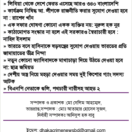
»
লিবিয়া থেকে দেশে ফেরত এসেছে আরও ৩৪০ বাংলাদেশি
»
কার্যক্রম নিষিদ্ধ আ. লীগকে রাজনীতি করার সুযোগ দেওয়া হবে
না : রাশেদ খাঁন
»
এক দফার ঘোষণা কোনো একক ব্যক্তির নয়: নুরুল হক নুর
»
কাঠামোগত সংস্কার না হলে এই সরকারও স্বৈরাচারী হবে :
নাহিদ ইসলাম
»
ভারতে বসে হাসিনাকে ষড়যন্ত্রের সুযোগ দেওয়ায় ভারতের প্রতি
জামায়াতের তীব্র নিন্দা
»
নতুন কোনো ফ্যাসিবাদকে মাথাচাড়া দিয়ে উঠতে দেওয়া হবে
না: ছাত্র জমিয়ত
»
দেশীয় অস্ত্র নিয়ে মহড়া দেওয়ার সময় দুই কিশোর গ্যাং সদস্য
আটক
»
বিএনপি নেতাকে গুলি, পথচারী নারীসহ আহত ২
সম্পাদক ও প্রকাশক :মো সেলিম আহম্মেদ,
ভারপ্রাপ্ত,সম্পাদক : মোঃ আতাহার হোসেন সুজন,
নির্বাহী সম্পাদকঃ আনিসুল হক বাবু
ইমেল:
dhakacrimenewsbd@gmail.com