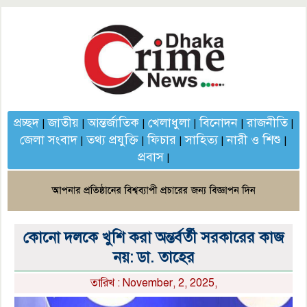
প্রচ্ছদ
জাতীয়
আন্তর্জাতিক
খেলাধুলা
বিনোদন
রাজনীতি
|
|
|
|
|
|
জেলা সংবাদ
তথ্য প্রযুক্তি
ফিচার
সাহিত্য
নারী ও শিশু
|
|
|
|
|
প্রবাস
|
কোনো দলকে খুশি করা অন্তর্বর্তী সরকারের কাজ
নয়: ডা. তাহের
তারিখ : November, 2, 2025,