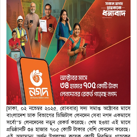
[ঢাকা, ০২ নভেম্বর ২০২৫, রোববার] সদ্য সমাপ্ত অক্টোবর মাসে
বাংলাদেশ ডাক বিভাগের ডিজিটাল লেনদেন সেবা নগদ একমাসে
সর্বো”চ লেনদেনের নতুন রেকর্ড করেছে। শেষ হওয়া এই মাসে
প্রতিষ্ঠানটি ৩৪ হাজার ৭০৫ কোটি টাকার বেশি লেনদেন করেছে।
এই অসামান্য অর্জন উপলক্ষ্যে কয়েক কোটি নিবন্ধিত গ্রাহকের