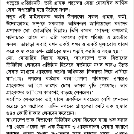
গড়েছে প্রতিষ্ঠানটি। তাই গ্রাহক পছন্দের সেরা মোবাইল আর্থিক
সেবা অপারেটর হয়ে উঠেছে নগদ।
নতুন এই মাইলফলক অর্জন উপলক্ষ্যে সকল গ্রাহক, কর্মী,
উদ্যোক্তাসহ সম্পৃক্ত সকলকে অভিনন্দন জানিয়েছেন নগদের
প্রশাসক মো. মোতাছিম বিল্লাহ। তিনি বলেন, ‘সাফল্য কখনোই
ঘটনাচক্রে আসে না। এটা সকলের যৌথ পরিশ্রম ও প্রচেষ্টার
ফসল। তাছাড়া সবাই যখন একই লক্ষ্য ও একই মূল্যবোধ ধারণ
করে কাজ করে তখন শ্রেষ্ঠত্বের জন্য লড়াই করাটাও সহজ হয়।’
মো. মোতাছিম বিল্লাহ বলেন, ‘বাংলাদেশ ডাক বিভাগের
ডিজিটাল লেনদেন প্রতিষ্ঠান হিসেবে বর্তমানে নগদ আরও উন্নত
সেবার মাধ্যমে গ্রাহকের অর্থের অধিকতর নিশ্চয়তা দিয়ে এগিয়ে
যা”েছ। নগদের বর্তমান ব্যব¯’াপনা পরিষদের ওপরেও
গ্রাহকদের আ¯’া আগের চেয়ে অনেক বৃদ্ধি পেয়েছে। আর
গ্রাহকদের আ¯’ার কারণেই বাড়ছে লেনদেন।’
সর্বো”চ লেনদেনের এই মাসে একদিনে সবচেয়ে বেশি লেনদেন
হয়েছে ১৫ অক্টোবর। এদিন নগদের গ্রাহকেরা মোট এক হাজার
৬৪৫ কোটি টাকার লেনদেন করেছেন।
বাংলাদেশ ডাক বিভাগের ডিজিটাল সেবা হিসেবে যাত্রা শুরু করার
পর থেকে একের পর এক উদ্ভাবন ও গ্রাহকবান্ধব সেবার কারণে
নগদের গ্রাহক সংখ্যা দ্রæততার সঙ্গে বাড়তে থাকে। এখনও