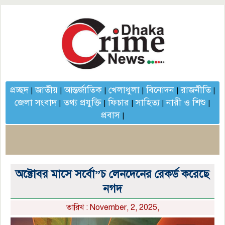
প্রচ্ছদ
জাতীয়
আন্তর্জাতিক
খেলাধুলা
বিনোদন
রাজনীতি
|
|
|
|
|
|
জেলা সংবাদ
তথ্য প্রযুক্তি
ফিচার
সাহিত্য
নারী ও শিশু
|
|
|
|
|
প্রবাস
|
অক্টোবর মাসে সর্বো”চ লেনদেনের রেকর্ড করেছে
নগদ
তারিখ : November, 2, 2025,