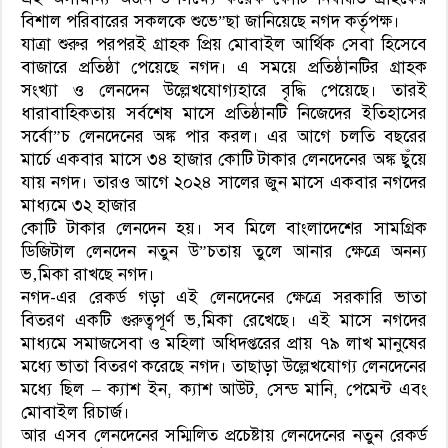
বিশাল পরিবারের সকলকে শুভে”ছা জানিয়েছে নগদ কর্তৃপক্ষ।
যাত্রা শুরুর পরপরই গ্রাহক প্রিয় মোবাইল আর্থিক সেবা হিসেবে
বাজারে প্রতিষ্ঠা পেয়েছে নগদ। এ সময়ে প্রতিষ্ঠানটির গ্রাহক
সংখ্যা ও লেনদেন উল্লেখযোগ্যহারে বৃদ্ধি পেয়েছে। তারই
ধারাবাহিকতায় সর্বশেষ মাসে প্রতিষ্ঠানটি নিজেদের ইতিহাসের
সর্বো”চ লেনদেনের অঙ্ক পার করল। এর আগে চলতি বছরের
মার্চে একবার মাসে ৩৪ হাজার কোটি টাকার লেনদেনের অঙ্ক ছুঁয়ে
যায় নগদ। তারও আগে ২০২৪ সালের জুন মাসে একবার নগদের
মাধ্যমে ৩২ হাজার
কোটি টাকার লেনদেন হয়। সব মিলে বাংলাদেশের সামগ্রিক
ডিজিটাল লেনদেন নতুন উ”চতায় তুলে আনার ক্ষেত্রে অনন্য
ভ‚মিকা রাখছে নগদ।
নগদ-এর রেকর্ড গড়া এই লেনদেনের ক্ষেত্রে সরকারি ভাতা
বিতরণ একটি গুরুত্বপূর্ণ ভ‚মিকা রেখেছে। এই মাসে নগদের
মাধ্যমে সমাজসেবা ও মহিলা অধিদপ্তরের প্রায় ৭৯ লাখ মানুষের
মধ্যে ভাতা বিতরণ করেছে নগদ। তাছাড়া উল্লেখযোগ্য লেনদেনের
মধ্যে ছিল – ক্যাশ ইন, ক্যাশ আউট, সেন্ড মানি, পেমেন্ট এবং
মোবাইল রিচার্জ।
আর এসব লেনদেনের সম্মিলিত প্রচেষ্টায় লেনদেনের নতুন রেকর্ড