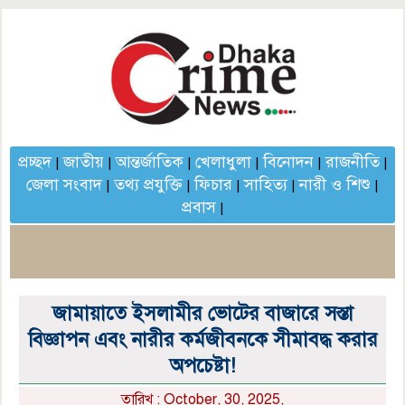
প্রচ্ছদ
জাতীয়
আন্তর্জাতিক
খেলাধুলা
বিনোদন
রাজনীতি
|
|
|
|
|
|
জেলা সংবাদ
তথ্য প্রযুক্তি
ফিচার
সাহিত্য
নারী ও শিশু
|
|
|
|
|
প্রবাস
|
জামায়াতে ইসলামীর ভোটের বাজারে সস্তা
বিজ্ঞাপন এবং নারীর কর্মজীবনকে সীমাবদ্ধ করার
অপচেষ্টা!
তারিখ : October, 30, 2025,