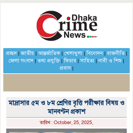
প্রচ্ছদ
জাতীয়
আন্তর্জাতিক
খেলাধুলা
বিনোদন
রাজনীতি
|
|
|
|
|
|
জেলা সংবাদ
তথ্য প্রযুক্তি
ফিচার
সাহিত্য
নারী ও শিশু
|
|
|
|
|
প্রবাস
|
মাদ্রাসার ৫ম ও ৮ম শ্রেণির বৃত্তি পরীক্ষার বিষয় ও
মানবণ্টন প্রকাশ
তারিখ : October, 25, 2025,