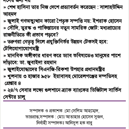
দলের জন্য নয়
»
শেখ হাসিনা তার নিজ দেশে প্রত্যাবর্তন করেছেন : সালাহউদ্দিন
আহমদ
»
জুলাই গণঅভ্যুত্থান কারো পৈতৃক সম্পত্তি নয়: ইশরাক হোসেন
»
সৌদি, তুরস্ক ও পাকিস্তানের নতুন সামরিক জোট: মধ্যপ্রাচ্যের
রাজনীতিতে কী প্রভাব পড়বে?
»
তরুণরা নেতৃত্ব দিলে প্রযুক্তিনির্ভর উন্নয়ন টেকসই হবে:
টেলিযোগাযোগমন্ত্রী
»
মানবিক অঙ্গীকার ধারণ করে ড্যাব ভবিষ্যতেও মানুষের পাশে
দাঁড়াবে: ডা. জুবাইদা রহমান
»
জুলাইযোদ্ধাদের সিএনজি-রিকশা উপহার প্রধানমন্ত্রীর
»
খুলনায় ৩ হাজার ৯৫৮ ইয়াবাসহ মোরেলগঞ্জের দম্পতিসহ
গ্রেপ্তার ৪
»
২৪/৭ সেবার লক্ষ্যে গুলশানে ব্র্যাক ব্যাংকের ডিজিটাল সার্ভিস
সেন্টার চালু
সম্পাদক ও প্রকাশক :মো সেলিম আহম্মেদ,
ভারপ্রাপ্ত,সম্পাদক : মোঃ আতাহার হোসেন সুজন,
নির্বাহী সম্পাদকঃ আনিসুল হক বাবু