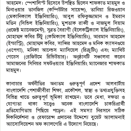
আহমেদ। স্পেশালিস্ট হিসেবে উপস্থিত ছিলেন শাফকাত মাহমুদ ও
মিনাওয়ার তানজিল (কম্পিউটার সায়েন্স), তানিয়া রিজওয়ান
(মেকানিক্যাল ইঞ্জিনিয়ারিং), আবুল রফিকুজ্জামান ও ইমরান
মতিন (সিভিল ইঞ্জিনিয়ারিং), মুশতাক রাব্বী ও নাজমুল সিয়াম
(প্রজেক্ট ম্যানেজমেন্ট), সুব্রত বৈরাগী (ইলেকট্রিক্যাল ইঞ্জিনিয়ারিং),
মোহাম্মদ কবির টিটু (কেমিক্যাল ইঞ্জিনিয়ারিং), আরমান আহমেদ
(ইন্ডাস্ট্রি), মোহাম্মদ কবির, সাব্বির আহমেদ ও মনিক ক্যাসনগুয়ে
(এপেগা), মনিকা আল্ভেস ম্যাসিয়েল (রিক্রুটিং) এবং ম্যাথিউ
গেডেস (রেজিউমে রিভিউয়ার)। অনুষ্ঠানটি সঞ্চালনা করেন
আমাজনের সিনিয়র সফটওয়্যার ইঞ্জিনিয়ারিং ম্যানেজার শাফকাত
মাহমুদ।
কানাডার অর্থনীতির অন্যতম গুরুত্বপূর্ণ প্রদেশ আলবার্টায়
বাংলাদেশি পেশাজীবীরা শিক্ষা, প্রকৌশল, স্বাস্থ্য ও তথ্যপ্রযুক্তিসহ
বিভিন্ন খাতে গুরুত্বপূর্ণ ভূমিকা রাখছেন। তবে মেধা, দক্ষতা ও
যোগ্যতা থাকা সত্ত্বেও অনেক বাংলাদেশি চাকরিপ্রার্থী
প্রতিযোগিতায় পিছিয়ে পড়েন। এই সমস্যা নিরসনে সঠিক
দিকনির্দেশনা ও রেফারেন্স প্রদানের উদ্দেশ্যে বুয়েট অ্যালামনাই
অ্যাসোসিয়েশন অফ ক্যালগেরি এ উদ্যোগ নিয়েছে।