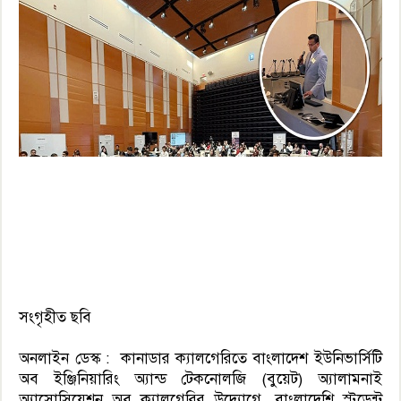
সংগৃহীত ছবি
অনলাইন ডেস্ক : কানাডার ক্যালগেরিতে বাংলাদেশ ইউনিভার্সিটি
অব ইঞ্জিনিয়ারিং অ্যান্ড টেকনোলজি (বুয়েট) অ্যালামনাই
অ্যাসোসিয়েশন অব ক্যালগেরির উদ্যোগে, বাংলাদেশি স্টুডেন্ট