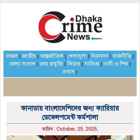
প্রচ্ছদ
জাতীয়
আন্তর্জাতিক
খেলাধুলা
বিনোদন
রাজনীতি
|
|
|
|
|
|
জেলা সংবাদ
তথ্য প্রযুক্তি
ফিচার
সাহিত্য
নারী ও শিশু
|
|
|
|
|
প্রবাস
|
কানাডায় বাংলাদেশিদের জন্য ক্যারিয়ার
ডেভেলপমেন্ট কর্মশালা
তারিখ : October, 25, 2025,