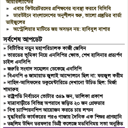
আয়ারল্যান্ডের
»
এবার কিউরেটরদের প্রশিক্ষণের ব্যবস্থা করবে বিসিবি
»
ডারউইনে বাংলাদেশের অনুশীলন শুরু, ভালো প্রস্তুতির বার্তা
তাইজুলের
»
অস্ট্রেলিয়ার মাটিতে জয় অসম্ভব নয়: হাবিবুল বাশার
সর্বশেষ আপডেট
»
বিটিভির নতুন মহাপরিচালক কাজী জেসিন
»
ভারতের ভূমিকা নিয়ে এনসিপির ক্ষোভ, শেখ হাসিনার প্রত্যর্পণ
চাইল এনসিপি
»
জরুরি সংবাদ সম্মেলন ডেকেছে এনসিপি
»
বিএনপি ও জামায়াত জুলাই আন্দোলনে ছিল না: ফয়জুল করীম
»
নাহিদ-আসিফদের ডকুমেন্টারিতে দেখানো উচিত ছিল: মির্জা
শামারুহ
»
রাষ্ট্রপতি নির্বাচনে ভোটার ৩৪৯ জন, তালিকা প্রকাশ
»
যাত্রাবাড়ীতে বিভিন্ন অপরাধে জড়িত ২০ জন গ্রেফতার
»
বিশ্ব চ্যাম্পিয়নশিপ আয়োজন করতে চায় লন্ডন
»
যুদ্ধবিরতি কার্যকরের পরও গাজায় দৈনিক এক শিশুর প্রাণহানি
»
তছলিম উদ্দিন তরফদার ডিগ্রী কলেজে মতবিনিময় সভা অনুষ্ঠিত