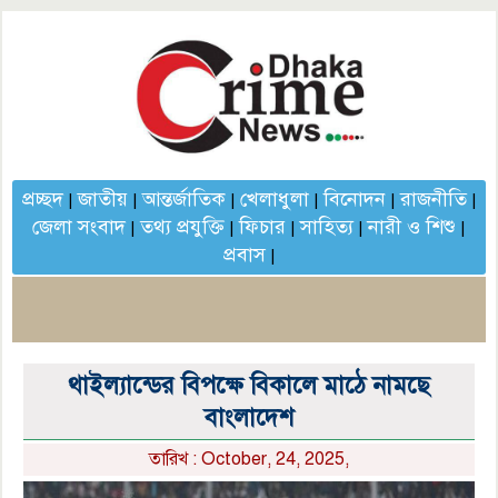
প্রচ্ছদ
জাতীয়
আন্তর্জাতিক
খেলাধুলা
বিনোদন
রাজনীতি
|
|
|
|
|
|
জেলা সংবাদ
তথ্য প্রযুক্তি
ফিচার
সাহিত্য
নারী ও শিশু
|
|
|
|
|
প্রবাস
|
থাইল্যান্ডের বিপক্ষে বিকালে মাঠে নামছে
বাংলাদেশ
তারিখ : October, 24, 2025,