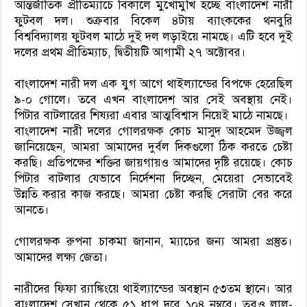
আন্তর্জাতিক প্রীতিম্যাচে বিকালে মুখোমুখি হচ্ছে বাংলাদেশ নারী
ফুটবল দল। শুক্রবার বিকেল ৪টায় ব্যাংককের থনবুরি
বিশ্ববিদ্যালয় ফুটবল মাঠে দুই দল লড়াইয়ে নামছে। এটি হবে দুই
দলের প্রথম প্রীতিম্যাচ, দ্বিতীয়টি আগামী ২৭ অক্টোবর।
বাংলাদেশ নারী দল এক যুগ আগে থাইল্যান্ডের বিপক্ষে হেরেছিল
৯-০ গোলে। তবে এখন বাংলাদেশ আর সেই অবস্থায় নেই।
পিটার বাটলারের শিষ্যরা এবার আত্মবিশ্বাস নিয়েই মাঠে নামছে।
বাংলাদেশ নারী দলের গোলরক্ষক কোচ মাসুদ আহমেদ উজ্জ্বল
জানিয়েছেন, আমরা আমাদের দুর্বল দিকগুলো ঠিক করতে চেষ্টা
করছি। প্রতিপক্ষের শক্তির জায়গায়ও আমাদের দৃষ্টি রয়েছে। কোচ
পিটার বাটলার যেভাবে নির্দেশনা দিচ্ছেন, মেয়েরা সেভাবেই
উন্নতি করার কাজ করছে। আমরা চেষ্টা করছি সেরাটা বের করে
আনতে।
গোলরক্ষক রুপনা চাকমা জানান, ম্যাচের জন্য আমরা প্রস্তুত।
আমাদের লক্ষ্য জেতা।
নারীদের ফিফা র‌্যাঙ্কিংয়ে থাইল্যান্ডের অবস্থান ৫৩তম স্থানে। আর
বাংলাদেশ সেখান থেকে ৫১ ধাপ দূরে ১০৪ নম্বরে। তবুও লাল-