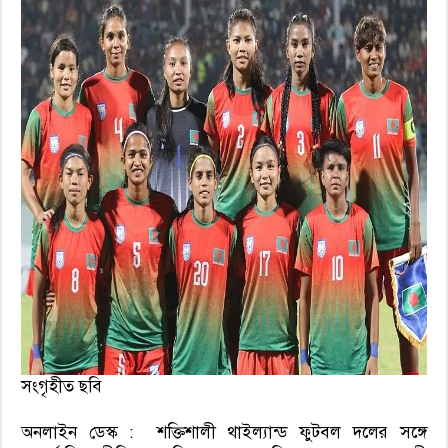
সংগৃহীত ছবি
অনলাইন ডেস্ক : শক্তিশালী থাইল্যান্ড ফুটবল দলের সঙ্গে