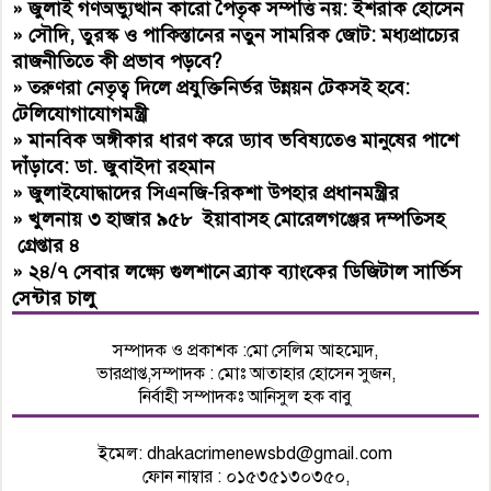
»
জুলাই গণঅভ্যুত্থান কারো পৈতৃক সম্পত্তি নয়: ইশরাক হোসেন
»
সৌদি, তুরস্ক ও পাকিস্তানের নতুন সামরিক জোট: মধ্যপ্রাচ্যের
রাজনীতিতে কী প্রভাব পড়বে?
»
তরুণরা নেতৃত্ব দিলে প্রযুক্তিনির্ভর উন্নয়ন টেকসই হবে:
টেলিযোগাযোগমন্ত্রী
»
মানবিক অঙ্গীকার ধারণ করে ড্যাব ভবিষ্যতেও মানুষের পাশে
দাঁড়াবে: ডা. জুবাইদা রহমান
»
জুলাইযোদ্ধাদের সিএনজি-রিকশা উপহার প্রধানমন্ত্রীর
»
খুলনায় ৩ হাজার ৯৫৮ ইয়াবাসহ মোরেলগঞ্জের দম্পতিসহ
গ্রেপ্তার ৪
»
২৪/৭ সেবার লক্ষ্যে গুলশানে ব্র্যাক ব্যাংকের ডিজিটাল সার্ভিস
সেন্টার চালু
সম্পাদক ও প্রকাশক :মো সেলিম আহম্মেদ,
ভারপ্রাপ্ত,সম্পাদক : মোঃ আতাহার হোসেন সুজন,
নির্বাহী সম্পাদকঃ আনিসুল হক বাবু
ইমেল:
dhakacrimenewsbd@gmail.com
ফোন নাম্বার : ০১৫৩৫১৩০৩৫০,