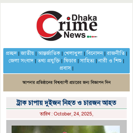
প্রচ্ছদ
জাতীয়
আন্তর্জাতিক
খেলাধুলা
বিনোদন
রাজনীতি
|
|
|
|
|
|
জেলা সংবাদ
তথ্য প্রযুক্তি
ফিচার
সাহিত্য
নারী ও শিশু
|
|
|
|
|
প্রবাস
|
ট্রাক চাপায় দুইজন নিহত ও চারজন আহত
তারিখ : October, 24, 2025,