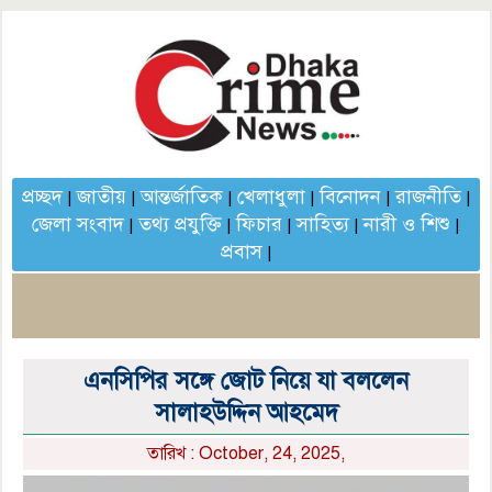
প্রচ্ছদ
জাতীয়
আন্তর্জাতিক
খেলাধুলা
বিনোদন
রাজনীতি
|
|
|
|
|
|
জেলা সংবাদ
তথ্য প্রযুক্তি
ফিচার
সাহিত্য
নারী ও শিশু
|
|
|
|
|
প্রবাস
|
এনসিপির সঙ্গে জোট নিয়ে যা বললেন
সালাহউদ্দিন আহমেদ
তারিখ : October, 24, 2025,