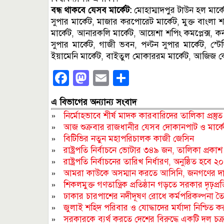
বন্ধ থাকবে যেসব মার্কেট:
মোহাম্মাদপুর টাউন হল মার্কেট
সুপার মার্কেট, মাজার করপোরেট মার্কেট, মুক্ত বাংলা শপ
মার্কেট, আনারকলি মার্কেট, আয়েশা শপিং কমপ্লেক্স, কর্নফ
সুপার মার্কেট, গাজী ভবন, পল্টন সুপার মার্কেট, স্টেড
ইয়ামেনি মার্কেট, বাইতুল মোকাররম মার্কেট, আজিজ কো
Facebook
Mastodon
Email
Share
এ বিভাগের অন্যান্য সংবাদ
»
নির্মোহভাবে শীর্ষ মাদক কারবারিদের তালিকা প্রস্তুত করা 
»
আজ শুক্রবার রাজধানীর যেসব দোকানপাট ও মার্কেট
»
বিটিভির নতুন মহাপরিচালক কাজী জেসিন
»
রাষ্ট্রপতি নির্বাচনে ভোটার ৩৪৯ জন, তালিকা প্রকাশ
»
রাষ্ট্রপতি নির্বাচনের তারিখ নির্ধারণ, অনুষ্ঠিত হবে 
»
আমরা কাউকে অসম্মান করতে আসিনি, জনগণের দা
»
শিকলমুক্ত গণতান্ত্রিক প্রতিষ্ঠান গড়তে সরকার দৃঢ়প্রতিজ্
»
ঢাকার চারপাশের নদীদূষণ রোধে কর্মপরিকল্পনা তৈরির 
»
জুলাই শহিদ পরিবার ও যোদ্ধাদের মর্যাদা নিশ্চিত করা স
»
সরকারকে ব্যর্থ করতে দেশের বিরুদ্ধে একটি দল চক্র