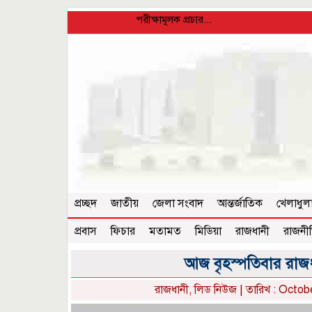
পরীক্ষামূলক প্রচার...
প্রচ্ছদ
জাতীয়
জেলা সংবাদ
আন্তর্জাতিক
খেলাধুল
প্রবাস
ফিচার
মতামত
মিডিয়া
রাজধানী
রাজনী
আজ বৃহস্পতিবার রাজধ
রাজধানী
,
লিড নিউজ
| তারিখ : Octob