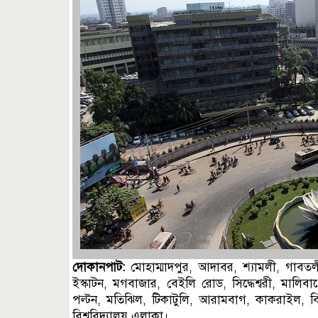
দোকানপাট:
মোহাম্মাদপুর, আদাবর, শ্যামলী, গাবতলী
ইস্কাটন, মগবাজার, বেইলি রোড, সিদ্ধেশ্বরী, মালিব
পল্টন, মতিঝিল, টিকাটুলি, আরামবাগ, কাকরাইল, বি
বিশ্ববিদ্যালয় এলাকা।