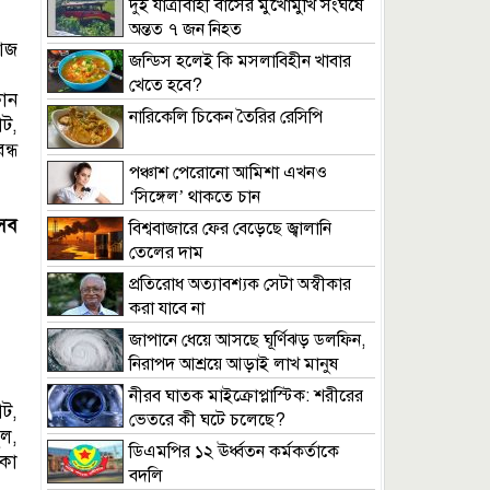
দুই যাত্রীবাহী বাসের মুখোমুখি সংঘর্ষে
অন্তত ৭ জন নিহত
আজ
জন্ডিস হলেই কি মসলাবিহীন খাবার
খেতে হবে?
োন
নারিকেলি চিকেন তৈরির রেসিপি
ট,
ন্ধ
পঞ্চাশ পেরোনো আমিশা এখনও
‘সিঙ্গেল’ থাকতে চান
সব
বিশ্ববাজারে ফের বেড়েছে জ্বালানি
তেলের দাম
প্রতিরোধ অত্যাবশ্যক সেটা অস্বীকার
করা যাবে না
জাপানে ধেয়ে আসছে ঘূর্ণিঝড় ডলফিন,
নিরাপদ আশ্রয়ে আড়াই লাখ মানুষ
নীরব ঘাতক মাইক্রোপ্লাস্টিক: শরীরের
েট,
ভেতরে কী ঘটে চলেছে?
ুল,
ডিএমপির ১২ ঊর্ধ্বতন কর্মকর্তাকে
াকা
বদলি