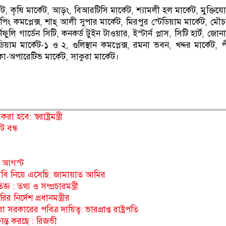
, কৃষি মার্কেট, আড়ং, বিআরটিসি মার্কেট, শ্যামলী হল মার্কেট, মুক্তিযোদ
িং কমপ্লেক্স, শাহ্ আলী সুপার মার্কেট, মিরপুর স্টেডিয়াম মার্কেট, মৌ
ুলি গার্ডেন সিটি, কনকর্ড টুইন টাওয়ার, ইস্টার্ন প্লাস, সিটি হার্ট, জোন
িয়াম মার্কেট-১ ও ২, গুলিস্থান কমপ্লেক্স, রমনা ভবন, খদ্দর মার্কেট, 
-অপারেটিভ মার্কেট, সাকুরা মার্কেট।
হবে: স্বরাষ্ট্রমন্ত্রী
 বন্ধ
২০ আগস্ট
বি নিয়ে এসেছি: জামায়াত আমির
ঞ : তথ্য ও সম্প্রচারমন্ত্রী
নির্দেশ প্রধানমন্ত্রীর
রকারের পবিত্র দায়িত্ব: ভারপ্রাপ্ত রাষ্ট্রপতি
ান্ত করছে : রিজভী