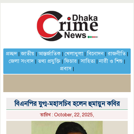
প্রচ্ছদ
জাতীয়
আন্তর্জাতিক
খেলাধুলা
বিনোদন
রাজনীতি
|
|
|
|
|
|
জেলা সংবাদ
তথ্য প্রযুক্তি
ফিচার
সাহিত্য
নারী ও শিশু
|
|
|
|
|
প্রবাস
|
বিএনপির যুগ্ম-মহাসচিব হলেন হুমায়ুন কবির
তারিখ : October, 22, 2025,