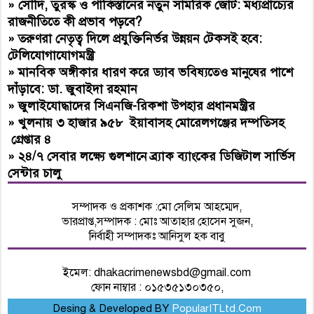
»
সৌদি, তুরস্ক ও পাকিস্তানের নতুন সামরিক জোট: মধ্যপ্রাচ্যের
রাজনীতিতে কী প্রভাব পড়বে?
»
তরুণরা নেতৃত্ব দিলে প্রযুক্তিনির্ভর উন্নয়ন টেকসই হবে:
টেলিযোগাযোগমন্ত্রী
»
মানবিক অঙ্গীকার ধারণ করে ড্যাব ভবিষ্যতেও মানুষের পাশে
দাঁড়াবে: ডা. জুবাইদা রহমান
»
জুলাইযোদ্ধাদের সিএনজি-রিকশা উপহার প্রধানমন্ত্রীর
»
খুলনায় ৩ হাজার ৯৫৮ ইয়াবাসহ মোরেলগঞ্জের দম্পতিসহ
গ্রেপ্তার ৪
»
২৪/৭ সেবার লক্ষ্যে গুলশানে ব্র্যাক ব্যাংকের ডিজিটাল সার্ভিস
সেন্টার চালু
সম্পাদক ও প্রকাশক :মো সেলিম আহম্মেদ,
ভারপ্রাপ্ত,সম্পাদক : মোঃ আতাহার হোসেন সুজন,
নির্বাহী সম্পাদকঃ আনিসুল হক বাবু
ইমেল:
dhakacrimenewsbd@gmail.com
ফোন নাম্বার : ০১৫৩৫১৩০৩৫০,
Desing & Developed BY
PopularITLtd.Com