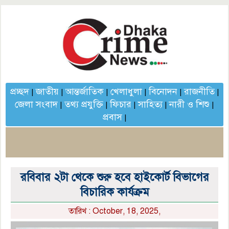
প্রচ্ছদ
জাতীয়
আন্তর্জাতিক
খেলাধুলা
বিনোদন
রাজনীতি
|
|
|
|
|
|
জেলা সংবাদ
তথ্য প্রযুক্তি
ফিচার
সাহিত্য
নারী ও শিশু
|
|
|
|
|
প্রবাস
|
রবিবার ২টা থেকে শুরু হবে হাইকোর্ট বিভাগের
বিচারিক কার্যক্রম
তারিখ : October, 18, 2025,