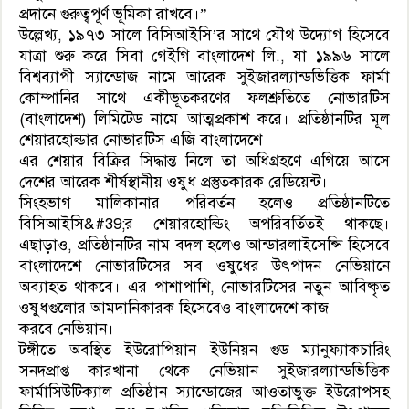
প্রদানে গুরুত্বপূর্ণ ভূমিকা রাখবে।”
উল্লেখ্য, ১৯৭৩ সালে বিসিআইসি’র সাথে যৌথ উদ্যোগ হিসেবে
যাত্রা শুরু করে সিবা গেইগি বাংলাদেশ লি., যা ১৯৯৬ সালে
বিশ্বব্যাপী স্যান্ডোজ নামে আরেক সুইজারল্যান্ডভিত্তিক ফার্মা
কোম্পানির সাথে একীভূতকরণের ফলশ্রুতিতে নোভারটিস
(বাংলাদেশ) লিমিটেড নামে আত্মপ্রকাশ করে। প্রতিষ্ঠানটির মূল
শেয়ারহোল্ডার নোভারটিস এজি বাংলাদেশে
এর শেয়ার বিক্রির সিদ্ধান্ত নিলে তা অধিগ্রহণে এগিয়ে আসে
দেশের আরেক শীর্ষস্থানীয় ওষুধ প্রস্তুতকারক রেডিয়েন্ট।
সিংহভাগ মালিকানার পরিবর্তন হলেও প্রতিষ্ঠানটিতে
বিসিআইসি&#39;র শেয়ারহোল্ডিং অপরিবর্তিতই থাকছে।
এছাড়াও, প্রতিষ্ঠানটির নাম বদল হলেও আন্ডারলাইসেন্সি হিসেবে
বাংলাদেশে নোভারটিসের সব ওষুধের উৎপাদন নেভিয়ানে
অব্যাহত থাকবে। এর পাশাপাশি, নোভারটিসের নতুন আবিষ্কৃত
ওষুধগুলোর আমদানিকারক হিসেবেও বাংলাদেশে কাজ
করবে নেভিয়ান।
টঙ্গীতে অবস্থিত ইউরোপিয়ান ইউনিয়ন গুড ম‍্যানুফ‍্যাকচারিং
সনদপ্রাপ্ত কারখানা থেকে নেভিয়ান সুইজারল্যান্ডভিত্তিক
ফার্মাসিউটিক্যাল প্রতিষ্ঠান স‍্যান্ডোজের আওতাভুক্ত ইউরোপসহ