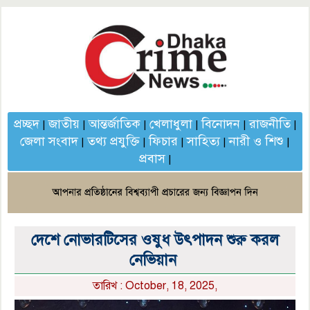
প্রচ্ছদ
জাতীয়
আন্তর্জাতিক
খেলাধুলা
বিনোদন
রাজনীতি
|
|
|
|
|
|
জেলা সংবাদ
তথ্য প্রযুক্তি
ফিচার
সাহিত্য
নারী ও শিশু
|
|
|
|
|
প্রবাস
|
দেশে নোভারটিসের ওষুধ উৎপাদন শুরু করল
নেভিয়ান
তারিখ : October, 18, 2025,