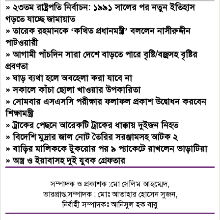
»
২৩তম রাষ্ট্রপতি নির্বাচন: ১৯৯১ সালের পর নতুন ইতিহাস
গড়তে যাচ্ছে জামায়াত
»
তারেক রহমানকে ‘কথিত প্রধানমন্ত্রী’ বললেন নাসীরুদ্দীন
পাটওয়ারী
»
আগামী পাঁচদিন সারা দেশে বাড়তে পারে বৃষ্টি/বজ্রসহ বৃষ্টির
প্রবণতা
»
ঘাড় ব্যথা হলে অবহেলা করা যাবে না
»
সকালে কাঁচা ছোলা খাওয়ার উপকারিতা
»
সোমবার এসএসসি পরীক্ষার ফলাফল প্রকাশ উদ্বোধন করবেন
শিক্ষামন্ত্রী
»
ট্রাকের পেছনে আরেকটি ট্রাকের ধাক্কায় দুইজন নিহত
»
বিদেশি মুদ্রার জাল নোট তৈরির সরঞ্জামসহ আটক ২
»
বাড়ির মালিককে টুকরোর পর ৯ প্যাকেটে রাখলেন ভাড়াটিয়া
»
অস্ত্র ও ইয়াবাসহ দুই যুবক গ্রেফতার
সম্পাদক ও প্রকাশক :মো সেলিম আহম্মেদ,
ভারপ্রাপ্ত,সম্পাদক : মোঃ আতাহার হোসেন সুজন,
নির্বাহী সম্পাদকঃ আনিসুল হক বাবু