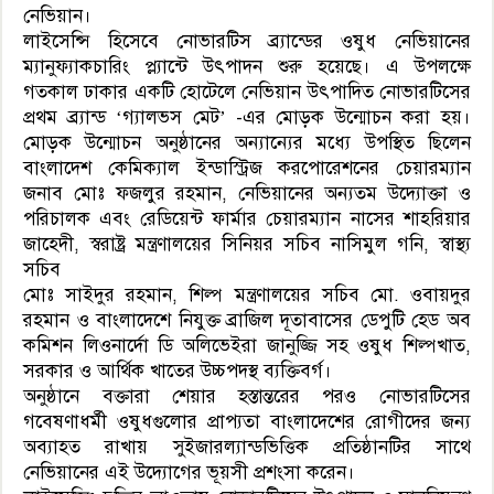
নেভিয়ান।
লাইসেন্সি হিসেবে নোভারটিস ব্র্যান্ডের ওষুধ নেভিয়ানের
ম্যানুফ্যাকচারিং প্ল‍্যান্টে উৎপাদন শুরু হয়েছে। এ উপলক্ষে
গতকাল ঢাকার একটি হোটেলে নেভিয়ান উৎপাদিত নোভারটিসের
প্রথম ব্র্যান্ড ‘গ্যালভস মেট’ -এর মোড়ক উন্মোচন করা হয়।
মোড়ক উন্মোচন অনুষ্ঠানের অন্যান্যের মধ্যে উপস্থিত ছিলেন
বাংলাদেশ কেমিক্যাল ইন্ডাস্ট্রিজ করপোরেশনের চেয়ারম্যান
জনাব মোঃ ফজলুর রহমান, নেভিয়ানের অন্যতম উদ্যোক্তা ও
পরিচালক এবং রেডিয়েন্ট ফার্মার চেয়ারম্যান নাসের শাহরিয়ার
জাহেদী, স্বরাষ্ট্র মন্ত্রণালয়ের সিনিয়র সচিব নাসিমুল গনি, স্বাস্থ্য
সচিব
মোঃ সাইদুর রহমান, শিল্প মন্ত্রণালয়ের সচিব মো. ওবায়দুর
রহমান ও বাংলাদেশে নিযুক্ত ব্রাজিল দূতাবাসের ডেপুটি হেড অব
কমিশন লিওনার্দো ডি অলিভেইরা জানুজ্জি সহ ওষুধ শিল্পখাত,
সরকার ও আর্থিক খাতের উচ্চপদস্থ ব্যক্তিবর্গ।
অনুষ্ঠানে বক্তারা শেয়ার হস্তান্তরের পরও নোভারটিসের
গবেষণাধর্মী ওষুধগুলোর প্রাপ্যতা বাংলাদেশের রোগীদের জন্য
অব্যাহত রাখায় সুইজারল্যান্ডভিত্তিক প্রতিষ্ঠানটির সাথে
নেভিয়ানের এই উদ্যোগের ভূয়সী প্রশংসা করেন।