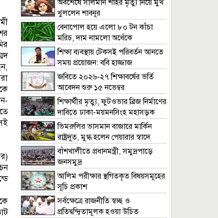
অবশেষে সালমান শাহর মৃত্যু নিয়ে মুখ
খুললেন শাবনূর
মী
বেনাপোল হয়ে এলো ৮০ টন কাঁচা
ের
মরিচ, দাম নামলো অর্ধেকে
ির
শিক্ষা ব্যবস্থায় টেকসই পরিবর্তন আনতে
মদ
সময় প্রয়োজন: ববি হাজ্জাজ
ন,
জবিতে ২০২৬-২৭ শিক্ষাবর্ষের ভর্তি
রা
আবেদন শুরু ১৫ নভেম্বর
কে
ন-
শিক্ষার্থীর মৃত্যু, ফুটওভার ব্রিজ নির্মাণের
তে
দাবিতে ঢাকা-ময়মনসিংহ মহাসড়ক
েই
অবরোধ
ভিমরুলির ভাসমান বাজারে মার্কিন
রাষ্ট্রদূত, মুগ্ধ হলেন পেয়ারার স্বাদে
বাঁশখালীতে প্রধানমন্ত্রী, সমুদ্রপাড়ে
র)
জনসমুদ্র
াচন
আলিম পরীক্ষার স্থগিতকৃত বিষয়সমূহের
্ডে
সূচি প্রকাশ
কে
সর্বক্ষেত্রে রাজনীতি স্বচ্ছ ও
প্রতিদ্বন্দ্বিতামূলক হওয়া উচিত
ভোট