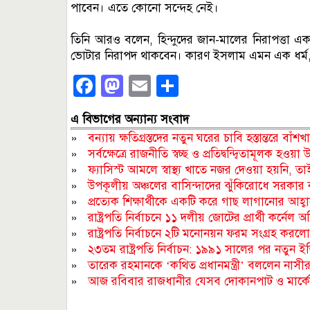
পাবেন। এতে কোনো সন্দেহ নেই।
তিনি আরও বলেন, হিন্দুদের জান-মালের নিরাপত্তা এ
ভোটার নিরাপদ থাকবেন। কারণ ইসলাম এমন এক ধর্ম,
Facebook
Mastodon
Email
Share
এ বিভাগের অন্যান্য সংবাদ
»
বন্যায় ক্ষতিগ্রস্তদের নতুন ঘরের চাবি হস্তান্তরে বাঁশখা
»
সর্বক্ষেত্রে রাজনীতি স্বচ্ছ ও প্রতিদ্বন্দ্বিতামূলক 
»
ফ্যাসিস্ট আমলে স্বাস্থ্য খাতে নজর দেওয়া হয়নি, তাই বর্তম
»
উপকূলীয় অঞ্চলের বাসিন্দাদের ঝুঁকিরোধে সরকার কাজ 
»
প্রত্যেক শিক্ষার্থীকে একটি করে গাছ লাগানোর আহ্বান
»
রাষ্ট্রপতি নির্বাচনে ১১ দলীয় জোটের প্রার্থী কর্নেল অ
»
রাষ্ট্রপতি নির্বাচনে ২টি মনোনয়ন ফরম সংগ্রহ করল
»
২৩তম রাষ্ট্রপতি নির্বাচন: ১৯৯১ সালের পর নতুন 
»
তারেক রহমানকে ‘কথিত প্রধানমন্ত্রী’ বললেন নাসীর
»
আজ রবিবার রাজধানীর যেসব দোকানপাট ও মার্কেট