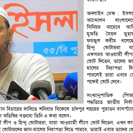
অনলাইন ডেস্ক : ইসলা
আন্দোলন বাংলাদেশ
সিনিয়র নায়েবে আম
মুফতি সৈয়দ মুহাম্
ফয়জুল করীম বলেছে
হিন্দু ভোটাররা যা
একসময় আওয়ামী লীগ
ভোট দিতেন, তাদের জা
মালের নিরাপত্তা দি
পারলেই তারা এবার স
পক্ষেই ভোট দেবে।
সংখ্যানুপাতিক (পিআ
পদ্ধতিতে জাতীয় নির্ব
যমান বিচারের দাবিতে শনিবার বিকেলে চাঁদপুর শহরের পুরাতন বাসস্ট্যান
অতিথির বক্তব্যে তিনি এ কথা বলেন।
ীগ ও হিন্দু ভোটাররা, যারা আওয়ামী লীগে ভোট দিতেন, এখন কা
 ভোটারদের জান-মালের নিরাপত্তা দিতে পারবে, তারাই এবার তাদের 