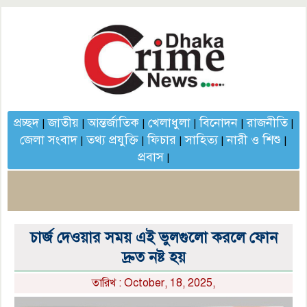
প্রচ্ছদ
জাতীয়
আন্তর্জাতিক
খেলাধুলা
বিনোদন
রাজনীতি
|
|
|
|
|
|
জেলা সংবাদ
তথ্য প্রযুক্তি
ফিচার
সাহিত্য
নারী ও শিশু
|
|
|
|
|
প্রবাস
|
চার্জ দেওয়ার সময় এই ভুলগুলো করলে ফোন
দ্রুত নষ্ট হয়
তারিখ : October, 18, 2025,