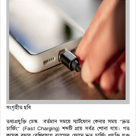
সংগৃহীত ছবি
তথ্যপ্রযুক্তি ডেস্ক :বর্তমান সময়ে স্মার্টফোন কেনার সময় “দ্রুত
চার্জিং” (Fast Charging) শব্দটি প্রায় সর্বত্র শোনা যায়। গত
কয়েক বছরে বেশিরভাগ ব্র্যান্ডের ফোনে দ্রুত চার্জিং প্রযুক্তি যুক্ত