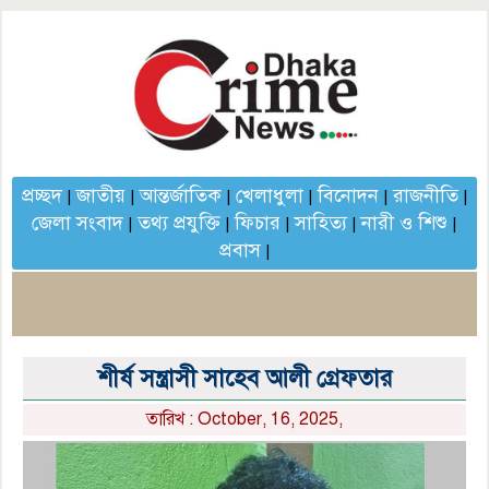
প্রচ্ছদ
জাতীয়
আন্তর্জাতিক
খেলাধুলা
বিনোদন
রাজনীতি
|
|
|
|
|
|
জেলা সংবাদ
তথ্য প্রযুক্তি
ফিচার
সাহিত্য
নারী ও শিশু
|
|
|
|
|
প্রবাস
|
শীর্ষ সন্ত্রাসী সাহেব আলী গ্রেফতার
তারিখ : October, 16, 2025,