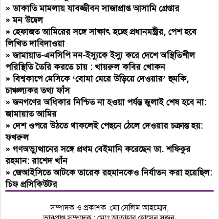
»
ডাকাতি মামলায় যাবজ্জীবন সাজাপ্রাপ্ত আসামি গ্রেপ্তার
»
মন উদ্বেল
»
হেফাজত আমিরের সঙ্গে সাক্ষাৎ হচ্ছে প্রধানমন্ত্রীর, পেশ হবে
লিখিত দাবিদাওয়া
»
জামায়াত-এনসিপি নন-ইস্যুকে ইস্যু করে দেশে অস্থিতিশীল
পরিস্থিতি তৈরি করতে চায় : খায়রুল কবির খোকন
»
বিশ্বকাপে মেসিকে ‘বোমা মেরে উড়িয়ে দেওয়ার’ হুমকি,
চাঞ্চল্যকর তথ্য ফাঁস
»
জনগণের অধিকার নিশ্চিত না হওয়া পর্যন্ত জুলাই শেষ হবে না:
জামায়াত আমির
»
দেশ ওপরে উঠতে থাকলেই পেছনে ঠেলে দেওয়ার চক্রান্ত হয়:
ফখরুল
»
গণঅভ্যুত্থানের সঙ্গে প্রথম বেইমানি করেছেন ডা. শফিকুর
রহমান: রাশেদ খাঁন
»
জেআইসিতে আটকে তারেক রহমানকেও নির্যাতন করা হয়েছিল:
চিফ প্রসিকিউটর
সম্পাদক ও প্রকাশক :মো সেলিম আহম্মেদ,
ভারপ্রাপ্ত,সম্পাদক : মোঃ আতাহার হোসেন সুজন,