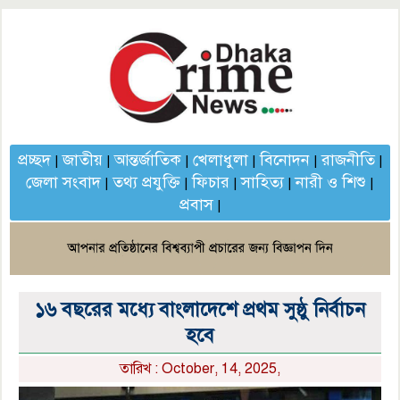
প্রচ্ছদ
জাতীয়
আন্তর্জাতিক
খেলাধুলা
বিনোদন
রাজনীতি
|
|
|
|
|
|
জেলা সংবাদ
তথ্য প্রযুক্তি
ফিচার
সাহিত্য
নারী ও শিশু
|
|
|
|
|
প্রবাস
|
১৬ বছরের মধ্যে বাংলাদেশে প্রথম সুষ্ঠু নির্বাচন
হবে
তারিখ : October, 14, 2025,