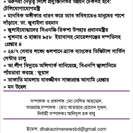
»
তরুণরা নেতৃত্ব দিলে প্রযুক্তিনির্ভর উন্নয়ন টেকসই হবে:
টেলিযোগাযোগমন্ত্রী
»
মানবিক অঙ্গীকার ধারণ করে ড্যাব ভবিষ্যতেও মানুষের পাশে
দাঁড়াবে: ডা. জুবাইদা রহমান
»
জুলাইযোদ্ধাদের সিএনজি-রিকশা উপহার প্রধানমন্ত্রীর
»
খুলনায় ৩ হাজার ৯৫৮ ইয়াবাসহ মোরেলগঞ্জের দম্পতিসহ
গ্রেপ্তার ৪
»
২৪/৭ সেবার লক্ষ্যে গুলশানে ব্র্যাক ব্যাংকের ডিজিটাল সার্ভিস
সেন্টার চালু
»
আ.লীগ বিদ্যুতে অলিগার্ক বানিয়েছে, বিএনপি জ্বালানিতে
পাঁয়তারা করছে : ফুয়াদ
»
ডাকাতি মামলায় যাবজ্জীবন সাজাপ্রাপ্ত আসামি গ্রেপ্তার
»
মন উদ্বেল
সম্পাদক ও প্রকাশক :মো সেলিম আহম্মেদ,
ভারপ্রাপ্ত,সম্পাদক : মোঃ আতাহার হোসেন সুজন,
নির্বাহী সম্পাদকঃ আনিসুল হক বাবু
ইমেল:
dhakacrimenewsbd@gmail.com