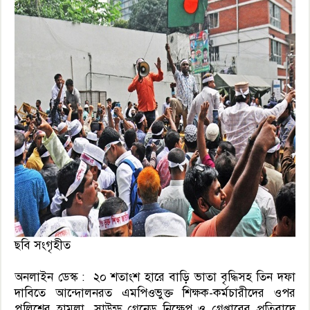
ছবি সংগৃহীত
অনলাইন ডেস্ক : ২০ শতাংশ হারে বাড়ি ভাতা বৃদ্ধিসহ তিন দফা
দাবিতে আন্দোলনরত এমপিওভুক্ত শিক্ষক-কর্মচারীদের ওপর
পুলিশের হামলা, সাউন্ড গ্রেনেড নিক্ষেপ ও গ্রেপ্তারের প্রতিবাদে