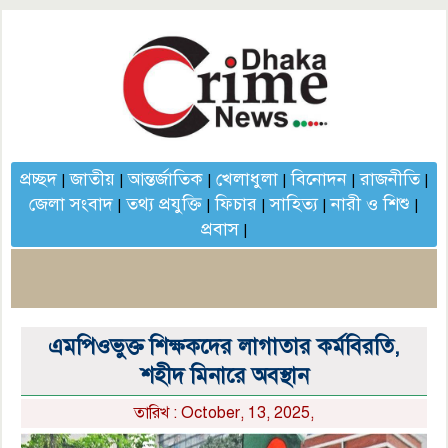
প্রচ্ছদ
জাতীয়
আন্তর্জাতিক
খেলাধুলা
বিনোদন
রাজনীতি
|
|
|
|
|
|
জেলা সংবাদ
তথ্য প্রযুক্তি
ফিচার
সাহিত্য
নারী ও শিশু
|
|
|
|
|
প্রবাস
|
এমপিওভুক্ত শিক্ষকদের লাগাতার কর্মবিরতি,
শহীদ মিনারে অবস্থান
তারিখ : October, 13, 2025,