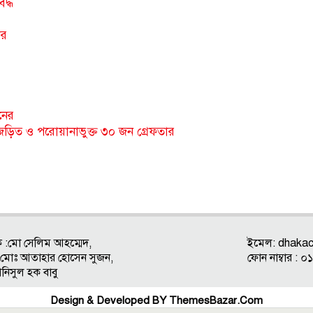
দ্ধ
ার
নের
ে জড়িত ও পরোয়ানাভুক্ত ৩০ জন গ্রেফতার
ক :মো সেলিম আহম্মেদ,
ইমেল:
dhaka
ক : মোঃ আতাহার হোসেন সুজন,
ফোন নাম্বার 
আনিসুল হক বাবু
Design & Developed BY
ThemesBazar.Com