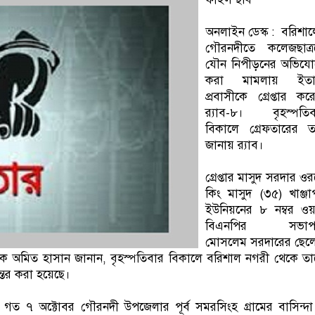
অনলাইন ডেস্ক : বরিশা
গৌরনদীতে কলেজছাত্র
যৌন নিপীড়নের অভিযো
করা মামলায় ইতা
প্রবাসীকে গ্রেপ্তার কর
র‌্যাব-৮। বৃহস্পতিব
বিকালে গ্রেফতারের ত
জানায় র‌্যাব।
গ্রেপ্তার মাসুদ সরদার ও
কিং মাসুদ (৩৫) খাঞ্জা
ইউনিয়নের ৮ নম্বর ওয়া
বিএনপির সভাপ
মোসলেম সরদারের ছেল
চালক অমিত হাসান জানান, বৃহস্পতিবার বিকালে বরিশাল নগরী থেকে ত
ন্তর করা হয়েছে।
ত ৭ অক্টোবর গৌরনদী উপজেলার পূর্ব সমরসিংহ গ্রামের বাসিন্দ