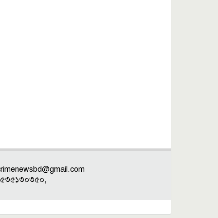
crimenewsbd@gmail.com
: ০১৫৩৫১৩০৩৫০,