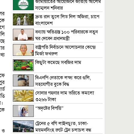
জামায়াতের আয়োজনে জাতীয় আলেম
সম্মেলন শনিবার
লের
দ্রুত রান তুলে লিড নিল অজিরা, চাপে
কে
বাংলাদেশ
গে
বন্যায় ক্ষতিগ্রস্ত ১০০ পরিবারকে নতুন
লি
ঘর দেবেন প্রধানমন্ত্রী
েছে
রাষ্ট্রপতি নির্বাচনে আলোচনার কেন্দ্রে
ার
মির্জা ফখরুল
থ্য
কিছুটা কমেছে সবজির দাম
রফে
বিএনপি নেতাকে লক্ষ্য করে গুলি,
পুর
সহযোগীর বুকে বিদ্ধ
র্ড
সোনার গহনার দাম ভরিতে কমলো
তি
৩২৬৬ টাকা
ে।
“অদৃষ্টের বিপত্তি”
াকে
ট্রেনের ৫ বগি লাইনচ্যুত, ঢাকা-
ময়মনসিংহ রুটে ট্রেন চলাচল বন্ধ
া ও