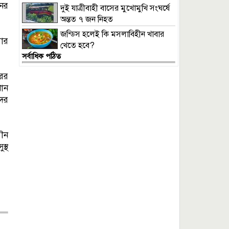
নের
দুই যাত্রীবাহী বাসের মুখোমুখি সংঘর্ষে
অন্তত ৭ জন নিহত
জন্ডিস হলেই কি মসলাবিহীন খাবার
বার
খেতে হবে?
সর্বাধিক পঠিত
রের
খান
দের
যৌন
স্থ