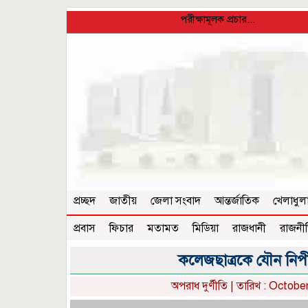
পরীক্ষামূলক প্রচার...
প্রচ্ছদ
জাতীয়
জেলা সংবাদ
আন্তর্জাতিক
খেলাধুল
প্রবাস
ফিচার
মতামত
মিডিয়া
রাজধানী
রাজনী
কলেজছাত্রকে যৌন নিপীড়ন
অপরাধ দুর্ণীতি
| তারিখ : October