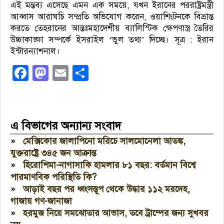
এই মন্তব্য এসেছে এমন এক সময়ে, যখন ইরানের পররাষ্ট্রমন্ত্রী
আব্বাস আরাঘচি সম্প্রতি অভিযোগ করেন, ওয়াশিংটনকে বিভ্রান্ত
করতে তেহরানের আন্তঃমহাদেশীয় ব্যালিস্টিক ক্ষেপণাস্ত্র তৈরির
উচ্চাকাঙ্ক্ষা সম্পর্কে ইসরাইল ‘ভুল তথ্য’ দিচ্ছে। সূত্র : ইরান
ইন্টারন্যাশনাল।
Facebook
Mastodon
Email
Share
এ বিভাগের অন্যান্য সংবাদ
»
মেক্সিকোর জালাপিনো মরিচে সালমোনেলা আতঙ্ক,
যুক্তরাষ্ট্রে ৩৪৫ জন আক্রান্ত
»
হিরোশিমা-নাগাসাকি হামলার ৮১ বছর: বর্তমান বিশ্বে
পারমাণবিক পরিস্থিতি কি?
»
আড়াই বছর পর ধ্বংসস্তূপ থেকে উদ্ধার ১১২ মরদেহ,
গাজায় গণ-জানাজা
»
হরমুজ নিয়ে সমঝোতার আভাস, তবে ট্রাম্পের জন্য সুখবর