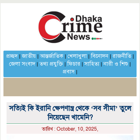
প্রচ্ছদ
জাতীয়
আন্তর্জাতিক
খেলাধুলা
বিনোদন
রাজনীতি
|
|
|
|
|
|
জেলা সংবাদ
তথ্য প্রযুক্তি
ফিচার
সাহিত্য
নারী ও শিশু
|
|
|
|
|
প্রবাস
|
সত্যিই কি ইরানি ক্ষেপণাস্ত্র থেকে ‘সব সীমা’ তুলে
নিয়েছেন খামেনি?
তারিখ : October, 10, 2025,