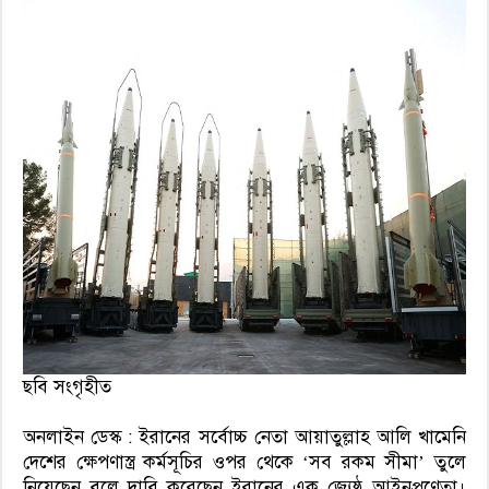
ছবি সংগৃহীত
অনলাইন ডেস্ক : ইরানের সর্বোচ্চ নেতা আয়াতুল্লাহ আলি খামেনি
দেশের ক্ষেপণাস্ত্র কর্মসূচির ওপর থেকে ‘সব রকম সীমা’ তুলে
নিয়েছেন বলে দাবি করেছেন ইরানের এক জ্যেষ্ঠ আইনপ্রণেতা।