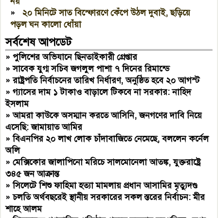
নয়
»
২০ মিনিটে সাত বিস্ফোরণে কেঁপে উঠল দুবাই, ছড়িয়ে
পড়ল ঘন কালো ধোঁয়া
সর্বশেষ আপডেট
»
পুলিশের অভিযানে ছিনতাইকারী গ্রেপ্তার
»
সাবেক যুগ্ম সচিব জগলুল পাশা ৭ দিনের রিমান্ডে
»
রাষ্ট্রপতি নির্বাচনের তারিখ নির্ধারণ, অনুষ্ঠিত হবে ২০ আগস্ট
»
গ্যাসের দাম ১ টাকাও বাড়ালে টিকবে না সরকার: নাহিদ
ইসলাম
»
আমরা কাউকে অসম্মান করতে আসিনি, জনগণের দাবি নিয়ে
এসেছি: জামায়াত আমির
»
বিএনপির ২০ লাখ লোক চাঁদাবাজিতে নেমেছে, বললেন কর্নেল
অলি
»
মেক্সিকোর জালাপিনো মরিচে সালমোনেলা আতঙ্ক, যুক্তরাষ্ট্রে
৩৪৫ জন আক্রান্ত
»
সিলেটে শিশু ফাহিমা হত্যা মামলায় প্রধান আসামির মৃত্যুদণ্ড
»
চলতি অর্থবছরেই স্থানীয় সরকারের সকল স্তরের নির্বাচন: মীর
শাহে আলম