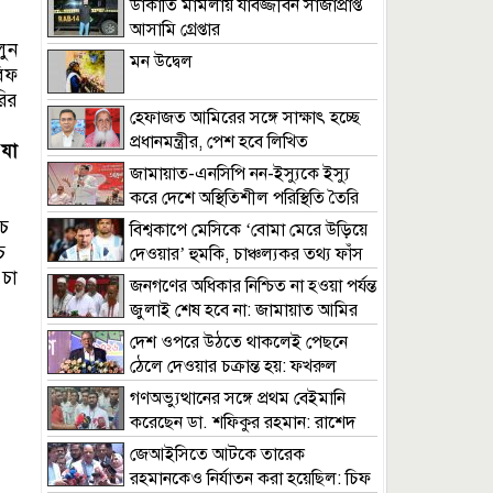
ডাকাতি মামলায় যাবজ্জীবন সাজাপ্রাপ্ত
আসামি গ্রেপ্তার
লুন
মন উদ্বেল
িফ
ির
হেফাজত আমিরের সঙ্গে সাক্ষাৎ হচ্ছে
প্রধানমন্ত্রীর, পেশ হবে লিখিত
 যা
দাবিদাওয়া
জামায়াত-এনসিপি নন-ইস্যুকে ইস্যু
করে দেশে অস্থিতিশীল পরিস্থিতি তৈরি
করতে চায় : খায়রুল কবির খোকন
মচ
বিশ্বকাপে মেসিকে ‘বোমা মেরে উড়িয়ে
চ
দেওয়ার’ হুমকি, চাঞ্চল্যকর তথ্য ফাঁস
 চা
জনগণের অধিকার নিশ্চিত না হওয়া পর্যন্ত
জুলাই শেষ হবে না: জামায়াত আমির
দেশ ওপরে উঠতে থাকলেই পেছনে
ঠেলে দেওয়ার চক্রান্ত হয়: ফখরুল
গণঅভ্যুত্থানের সঙ্গে প্রথম বেইমানি
করেছেন ডা. শফিকুর রহমান: রাশেদ
খাঁন
জেআইসিতে আটকে তারেক
রহমানকেও নির্যাতন করা হয়েছিল: চিফ