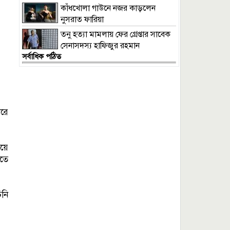
প্রসিকিউটর
কাঁধখোলা গাউনে নজর কাড়লেন
নুসরাত ফারিয়া
তনু হত্যা মামলায় ফের গ্রেপ্তার সাবেক
সেনাসদস্য হাফিজুর রহমান
সর্বাধিক পঠিত
করে
য়ে
াতে
িনি