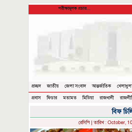
পরীক্ষামূলক প্রচার...
প্রচ্ছদ
জাতীয়
জেলা সংবাদ
আন্তর্জাতিক
খেলাধুল
প্রবাস
ফিচার
মতামত
মিডিয়া
রাজধানী
রাজনী
বিফ চিল
রেসিপি
| তারিখ : October, 10