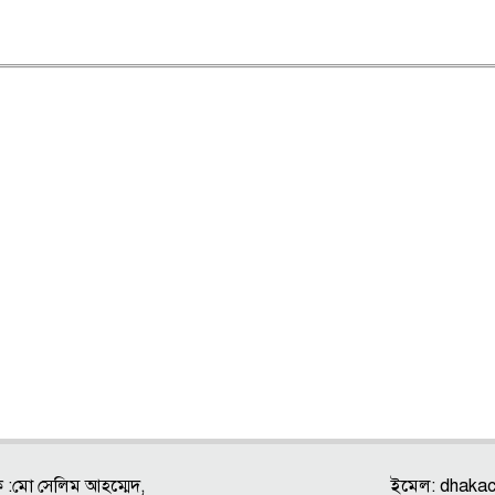
ক :মো সেলিম আহম্মেদ,
ইমেল:
dhaka