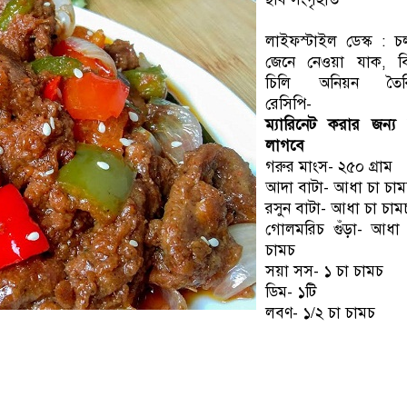
লাইফস্টাইল ডেস্ক : চ
জেনে নেওয়া যাক, ব
চিলি অনিয়ন তৈর
রেসিপি-
ম্যারিনেট করার জন্য
লাগবে
গরুর মাংস- ২৫০ গ্রাম
আদা বাটা- আধা চা চা
রসুন বাটা- আধা চা চাম
গোলমরিচ গুঁড়া- আধা
চামচ
সয়া সস- ১ চা চামচ
ডিম- ১টি
লবণ- ১/২ চা চামচ