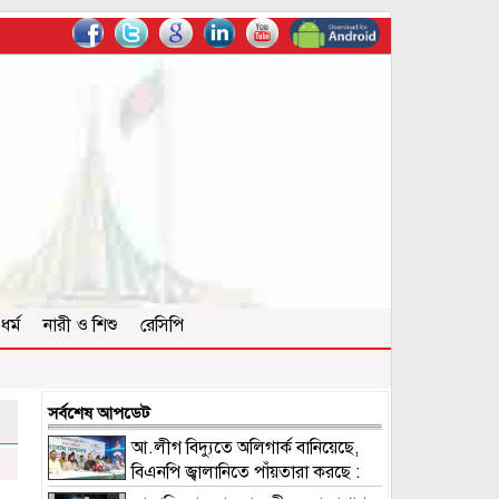
ধর্ম
নারী ও শিশু
রেসিপি
সর্বশেষ আপডেট
আ.লীগ বিদ্যুতে অলিগার্ক বানিয়েছে,
বিএনপি জ্বালানিতে পাঁয়তারা করছে :
ফুয়াদ