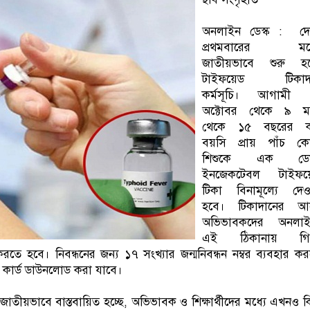
অনলাইন ডেস্ক : দে
প্রথমবারের ম
জাতীয়ভাবে শুরু হচ্
টাইফয়েড টিকাদ
কর্মসূচি। আগামী 
অক্টোবর থেকে ৯ ম
থেকে ১৫ বছরের 
বয়সি প্রায় পাঁচ কো
শিশুকে এক ড
ইনজেকটেবল টাইফয়
টিকা বিনামূল্যে দেও
হবে। টিকাদানের আ
অভিভাবকদের অনলাই
এই ঠিকানায় গি
রতে হবে। নিবন্ধনের জন্য ১৭ সংখ্যার জন্মনিবন্ধন নম্বর ব্যবহার ক
িন কার্ড ডাউনলোড করা যাবে।
তীয়ভাবে বাস্তবায়িত হচ্ছে, অভিভাবক ও শিক্ষার্থীদের মধ্যে এখনও ক