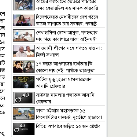
আমের ক্যারেটের ভেতরে পাচারের
সময় ফেয়ারডিল সহ মাদক কারবারি
শে
গ্রেপ্তার
বিদেশফেরত মেধাবীদের দেশ গঠনে
তো
কাজে লাগাতে চায় সরকার: পররাষ্ট্র
ছে
প্রতিমন্ত্রী
শেখ হাসিনা দেশে আসুক, গণহত্যার
ান
দায় নিয়ে কারাগারে যাক: আইনমন্ত্রী
১২
আওয়ামী লীগের সঙ্গে গণতন্ত্র যায় না :
াস
মির্জা ফখরুল
কম
টি
১৭ বছরে আপনাদের ব্যর্থতার কি
োজ
কোনো দায় নেই: পার্থকে তাজনূভা
েড
জাবীন
পর্যটক মৃত্যু,হত্যা মামলারপ্রধান
য়া
আসামি গ্রেফতার
গে
সাইবার মামলার পলাতক আসামি
নে
গ্রেফতার
য়ে
ঢাকা-চট্টগ্রাম মহাসড়কে ১৫
রতে
কিলোমিটার যানজট, দুর্ভোগে হাজারো
যাত্রী
বিভিন্ন অপরাধে জড়িত ১২ জন গ্রেপ্তার
িছু