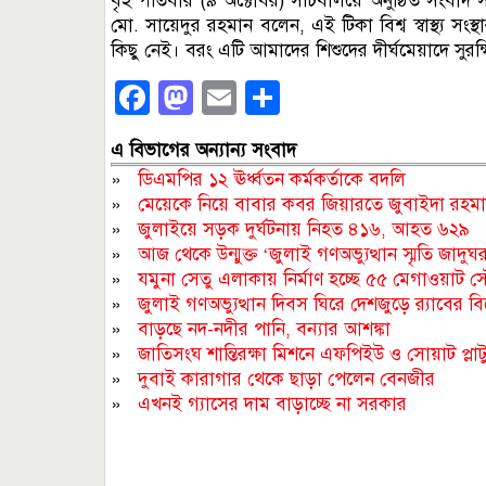
বৃহস্পতিবার (৯ অক্টোবর) সচিবালয়ে অনুষ্ঠিত সংবাদ সম
মো. সায়েদুর রহমান বলেন, এই টিকা বিশ্ব স্বাস্থ্য 
কিছু নেই। বরং এটি আমাদের শিশুদের দীর্ঘমেয়াদে সুরক
Facebook
Mastodon
Email
Share
এ বিভাগের অন্যান্য সংবাদ
»
ডিএমপির ১২ ঊর্ধ্বতন কর্মকর্তাকে বদলি
»
মেয়েকে নিয়ে বাবার কবর জিয়ারতে জুবাইদা রহম
»
জুলাইয়ে সড়ক দুর্ঘটনায় নিহত ৪১৬, আহত ৬২৯
»
আজ থেকে উন্মুক্ত ‘জুলাই গণঅভ্যুত্থান স্মৃতি জাদুঘ
»
যমুনা সেতু এলাকায় নির্মাণ হচ্ছে ৫৫ মেগাওয়াট সৌরব
»
জুলাই গণঅভ্যুত্থান দিবস ঘিরে দেশজুড়ে র‌্যাবের ব
»
বাড়ছে নদ-নদীর পানি, বন্যার আশঙ্কা
»
জাতিসংঘ শান্তিরক্ষা মিশনে এফপিইউ ও সোয়াট প্লা
»
দুবাই কারাগার থেকে ছাড়া পেলেন বেনজীর
»
এখনই গ্যাসের দাম বাড়াচ্ছে না সরকার