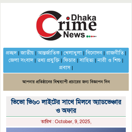
প্রচ্ছদ
জাতীয়
আন্তর্জাতিক
খেলাধুলা
বিনোদন
রাজনীতি
|
|
|
|
|
|
জেলা সংবাদ
তথ্য প্রযুক্তি
ফিচার
সাহিত্য
নারী ও শিশু
|
|
|
|
|
প্রবাস
|
ভিভো ভি৬০ লাইটের সাথে মিলবে অ্যাডভেঞ্চার
ও অফার
তারিখ : October, 9, 2025,