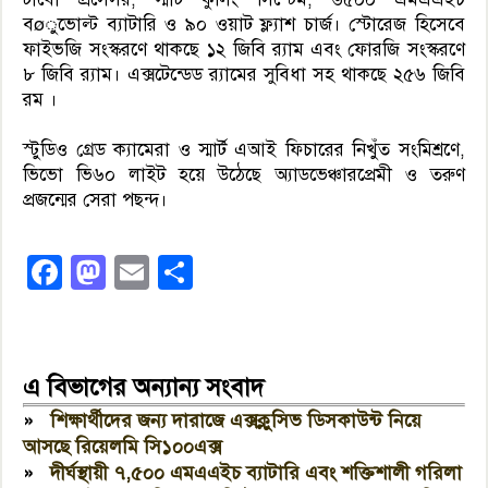
বøুভোল্ট ব্যাটারি ও ৯০ ওয়াট ফ্ল্যাশ চার্জ। স্টোরেজ হিসেবে
ফাইভজি সংস্করণে থাকছে ১২ জিবি র‌্যাম এবং ফোরজি সংস্করণে
৮ জিবি র‌্যাম। এক্সটেন্ডেড র‌্যামের সুবিধা সহ থাকছে ২৫৬ জিবি
রম ।
স্টুডিও গ্রেড ক্যামেরা ও স্মার্ট এআই ফিচারের নিখুঁত সংমিশ্রণে,
ভিভো ভি৬০ লাইট হয়ে উঠেছে অ্যাডভেঞ্চারপ্রেমী ও তরুণ
প্রজন্মের সেরা পছন্দ।
Facebook
Mastodon
Email
Share
এ বিভাগের অন্যান্য সংবাদ
»
শিক্ষার্থীদের জন্য দারাজে এক্সক্লুসিভ ডিসকাউন্ট নিয়ে
আসছে রিয়েলমি সি১০০এক্স
»
দীর্ঘস্থায়ী ৭,৫০০ এমএএইচ ব্যাটারি এবং শক্তিশালী গরিলা