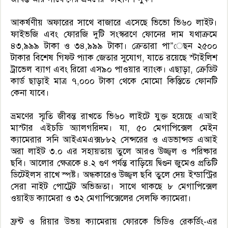
আকর্ষণীয় অফারের সাথে বাজারে এসেছে ভিভো ভি৬০ লাইট।
ফাইভজি এবং ফোরজি দুটি সংস্করণে ফোনের দাম যথাক্রমে
৪৩,৯৯৯ টাকা ও ৩৪,৯৯৯ টাকা। ক্রেতারা পা”েছন ২৫০০
টাকার বিশেষ গিফট প্যাক জেতার সুযোগ, যাতে রয়েছে স্টাইলিশ
ট্রাভেল ব্যাগ এবং রিরো এস৯০ পাওয়ার ব্যাংক। এছাড়া, ক্রেডিট
কার্ড ছাড়াই মাত্র ৭,০০০ টাকা থেকে মোমো কিস্তিতে ফোনটি
কেনা যাবে।
ভ্রমণের স্মৃতি জীবন্ত রাখতে ভি৬০ লাইটে যুক্ত হয়েছে এআই
মাস্টার এইচডি অ্যালগরিদম। যা, ৫০ মেগাপিক্সেল মেইন
ক্যামেরার সনি আইএমএক্স৮৮২ সেন্সরের ও এডভান্সড এআই
অরা লাইট ৩.০ এর সহায়তায় তুলে আরও উজ্জ্বল ও পরিষ্কার
ছবি। আলোর ক্ষেত্রকে ৪.২ গুণ পর্যন্ত বাড়িয়ে দ্বিগুন জুমেও প্রতিটি
ডিটেইলস রাখে স্পষ্ট। অন্ধকারেও উজ্জ্বল ছবি তুলে দেয় ইন্ডাস্ট্রির
সেরা নাইট পোট্রেট অভিজ্ঞতা। সাথে থাকছে ৮ মেগাপিক্সেল
ওয়াইড ক্যামেরা ও ৩২ মেগাপিক্সেলের সেলফি ক্যামেরা।
ফ্রন্ট ও রিয়ার উভয় ক্যামেরায় ফোরকে ভিডিও রেকর্ডিং-এর