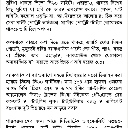
সুবিধা থাকছে ভিভো ভি৬০ লাইটে। এছাড়াও, থাকছে বিশেষ
কিছু সুবিধা যা ছবি কে আরও এনহ্যান্স করবে। যেমন, স্মার্ট
লাইটিং কন্ট্রোল প্রযুক্তি যা, স্বয়ংক্রিয়ভাবে আলোর রং ঠিক করে
সেরা নাইট পোট্রেট অভিজ্ঞতা, মাস্টার পোট্রেট স্টাইল বোকেহতে
থাকছে ৩ টি ভিন্ন অপশন।
কল্পনাকে বাস্তবে রুপ দিতে এতে থাকছে এআই ফোর সিজন
পোট্রেট, মুহূর্তেই ছবির ব্যাকগ্রাউন্ড পাল্টে দেয় শীত, শরৎ, বসন্ত
বা গ্রীষ্মের ভাব। এছাড়াও, ব্যাকগ্রাউন্ড থেকে যেকোনো
অনাকাঙ্খিত ব¯‘ সরাতে আছে উন্নত এআই ইরেজ ৩.০।
ব্যাকপ্যাক বা হ্যান্ডব্যাগে সহজে ফিট হওয়ার মতো ডিজাইন করা
হয়েছে ভিভো ভি৬০ লাইটকে। মাত্র ১৯৪ গ্রাম হালকা ওজনের
৭.৫৯ মিমি ¯িøম ফ্রেম ও ৬.৭৭ ইঞ্চির আল্ট্রা-থিন বেজেল
অ্যামোলেড ডিসপ্লে ট্রাভেল কিংবা উইকেন্ড গেটওয়েতে দেয়
কম্ফোর্ট ও স্টাইলিশ লুক। টাইটেনিয়াম বøু ও এলিগেন্ট
বø্যাক দুটি ভিন্ন রঙে মন কাড়ছে সবার।
পারফরম্যান্সের জন্য আছে মিডিয়াটেক ডাইমেনসিটি ৭৩৬০-
টার্বো প্রসেসর, স্মার্ট কুলিং সিস্টেম, ৬৫০০ এমএএইচ