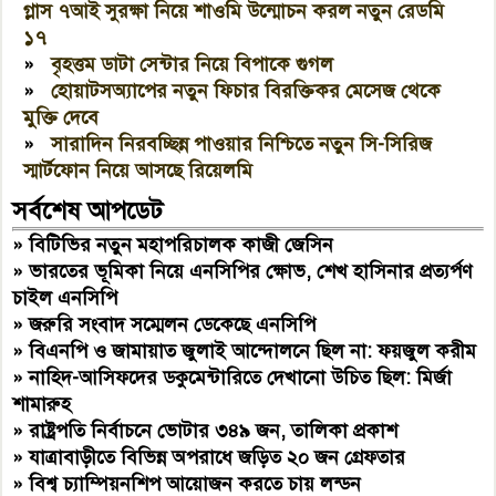
গ্লাস ৭আই সুরক্ষা নিয়ে শাওমি উন্মোচন করল নতুন রেডমি
১৭
»
বৃহত্তম ডাটা সেন্টার নিয়ে বিপাকে গুগল
»
হোয়াটসঅ্যাপের নতুন ফিচার বিরক্তিকর মেসেজ থেকে
মুক্তি দেবে
»
সারাদিন নিরবচ্ছিন্ন পাওয়ার নিশ্চিতে নতুন সি-সিরিজ
স্মার্টফোন নিয়ে আসছে রিয়েলমি
সর্বশেষ আপডেট
»
বিটিভির নতুন মহাপরিচালক কাজী জেসিন
»
ভারতের ভূমিকা নিয়ে এনসিপির ক্ষোভ, শেখ হাসিনার প্রত্যর্পণ
চাইল এনসিপি
»
জরুরি সংবাদ সম্মেলন ডেকেছে এনসিপি
»
বিএনপি ও জামায়াত জুলাই আন্দোলনে ছিল না: ফয়জুল করীম
»
নাহিদ-আসিফদের ডকুমেন্টারিতে দেখানো উচিত ছিল: মির্জা
শামারুহ
»
রাষ্ট্রপতি নির্বাচনে ভোটার ৩৪৯ জন, তালিকা প্রকাশ
»
যাত্রাবাড়ীতে বিভিন্ন অপরাধে জড়িত ২০ জন গ্রেফতার
»
বিশ্ব চ্যাম্পিয়নশিপ আয়োজন করতে চায় লন্ডন