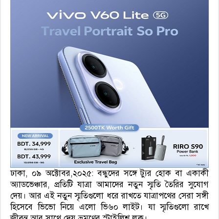
ঢাকা, ০৯ অক্টোবর,২০২৫: বন্ধুদের সঙ্গে ট্যুর হোক বা একাকী
অ্যাডভেঞ্চার, প্রতিটি যাত্রা আমাদের নতুন স্মৃতি তৈরির সুযোগ
দেয়। আর এই নতুন স্মৃতিগুলো ধরে রাখতে যাত্রাপথের সেরা সঙ্গী
হিসেবে ভিভো নিয়ে এলো ভি৬০ লাইট। যা স্মৃতিগুলো রাখে
জীবন্ত আর সাথে দেয় ভ্রমণের স্টাইলিশ লুক।