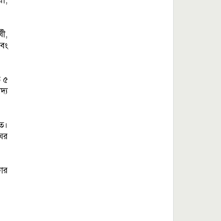
য়ী,
থী,
এবং
ে ৫
দ্য
তে।
ের
কার