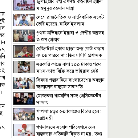
জুলাইয়ের স্বপ্ন এখনও বাস্তবায়ন হয়নি:
মাহমুদুর রহমান মান্না
ায়
দেশে রাজনৈতিক ও সাংবিধানিক সংকট
দুই
তৈরি হয়েছে: নাহিদ ইসলাম
কাল
পৃথক অভিযানে ইয়াবা ও দেশীয় অস্ত্রসহ
ের
৩ জন গ্রেপ্তার
ান
রেজিস্টার্ড হকার ছাড়া অন্য কেউ রাস্তায়
৬৭
বসতে পারবে না : ডিএসসিসি প্রশাসক
িনি
জার
সরকারি কাজে বাধা ১০০ টাকায় গরুর
এই
মাংস-ভাত বিক্রি করে ভাইরাল সেই
াখ
মিজান গ্রেফতার
ফিফার প্রস্তাব নিয়ে বাংলাদেশের অবস্থান
রক
জানালেন বাফুফে সভাপতি
ল।
মোজতবা খামেনির সঙ্গে প্রেসিডেন্টের
সাক্ষাৎ
যম
শাপলা চত্বর হত্যাকাণ্ডের বিচার হবে :
ছে।
স্বরাষ্ট্রমন্ত্রী
 ৬৭
গণমাধ্যমে সংবাদ পরিবেশনে যেন
বাস্তবতার প্রতিচ্ছবি বিকৃত না হয় : তথ্য