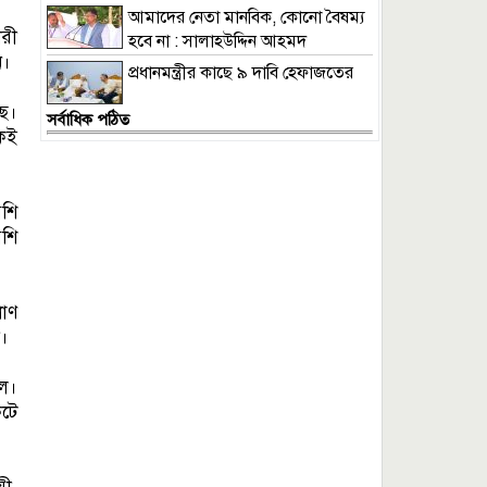
ও সম্প্রচার মন্ত্রী
আমাদের নেতা মানবিক, কোনো বৈষম্য
ারী
হবে না : সালাহউদ্দিন আহমদ
ন।
প্রধানমন্ত্রীর কাছে ৯ দাবি হেফাজতের
ছে।
সর্বাধিক পঠিত
কেই
েশি
েশি
রাণ
ী।
ে।
কটে