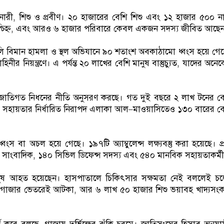
ারী, শিশু ও প্রবীণ। ২০ হাজারের বেশি শিশু এবং ১২ হাজার ৫০০ ন
 নিশ্চিহ্ন, এবং আরও ৬ হাজার পরিবারে কেবল একজন সদস্য জীবিত আছে
ি বিমান হামলা ও স্থল অভিযানে ৯০ শতাংশ অবকাঠামো ধ্বংস হয়ে গে
র নিয়ন্ত্রণে। এ পর্যন্ত ২০ লাখের বেশি মানুষ বাস্তুচ্যুত, যাদের অনে
ও জাতিগত নিধনের নীতি অনুসরণ করছে। গত দুই বছরে ২ লাখ টনের ব
ক সহায়তার নির্ধারিত নিরাপদ এলাকা আল–মাওয়াসিতেও ১৩০ বারের ব
 বা অচল হয়ে গেছে। ১৯৭টি অ্যাম্বুলেন্স লক্ষ্যবস্তু করা হয়েছে। প্
২৫৪ সাংবাদিক, ১৪০ সিভিল ডিফেন্স সদস্য এবং ৫৪০ মানবিক সহায়তাকর্ম
নুষ আহত হয়েছেন। হাসপাতালে চিকিৎসার সক্ষমতা নেই বললেই চল
 গাজার ভেতরেই আটকা, আর ৬ লাখ ৫০ হাজার শিশু ভয়াবহ খাদ্যসং