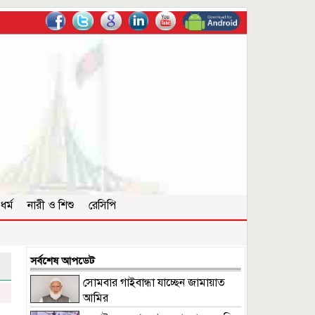
ধর্ম
নারী ও শিশু
রেসিপি
সর্বশেষ আপডেট
সোমবার গাইবান্ধা যাচ্ছেন জামায়াত
আমির