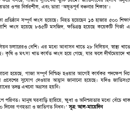
্ক করে বলছে, গাজায় দুর্ভিক্ষের ঝুঁকি চরমে। জাতিসংঘের হিসাব অনুযা
ার ওপর নির্ভরশীল, এবং তারা ‘অভূতপূর্ব বঞ্চনার শিকার’।
 প্রতিষ্ঠান সম্পূর্ণ ধ্বংস হয়েছে। নিহত হয়েছেন ১৩ হাজার ৫০০ শিক্ষার্
ি ধ্বংস হয়েছে ৮৩৫টি মসজিদ, ক্ষতিগ্রস্ত হয়েছে কয়েকটি গির্জা 
িয়ন ডলারেরও বেশি। এর মধ্যে আবাসন খাতে ২৮ বিলিয়ন, স্বাস্থ্য খাত
। কৃষি ও মৎস্য খাত কার্যত ধ্বংস হয়ে গেছে, যার ফলে দীর্ঘমেয়াদে খা
ানো হয়েছে, গাজা সম্পূর্ণ নিশ্চিহ্ন হওয়ার আগেই কার্যকর পদক্ষেপ নি
প্রবেশের সুযোগ দেওয়ার আহ্বান জানানো হয়েছে। যদিও জাতিসংঘ
রাধের তদন্ত এখনো অগ্রসর হয়নি।
ংসস্তূপে পরিণত। মানুষ ঘরবাড়ি হারিয়ে, ক্ষুধা ও অনিশ্চয়তার মধ্যে বেঁচে থা
৭৩০ দিনের গণহত্যা ও জাতিগত নিধন।’
সূত্র: আল-মায়েদিন