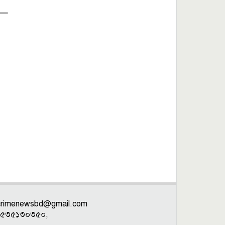
crimenewsbd@gmail.com
: ০১৫৩৫১৩০৩৫০,