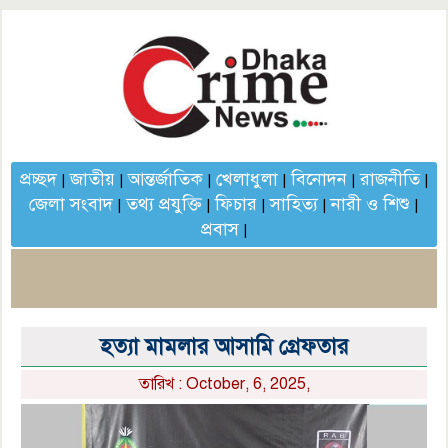
প্রচ্ছদ
জাতীয়
আন্তর্জাতিক
খেলাধুলা
বিনোদন
রাজনীতি
|
|
|
|
|
|
জেলা সংবাদ
তথ্য প্রযুক্তি
ফিচার
সাহিত্য
নারী ও শিশু
|
|
|
|
|
প্রবাস
|
হত্যা মামলার আসামি গ্রেফতার
তারিখ : October, 6, 2025,