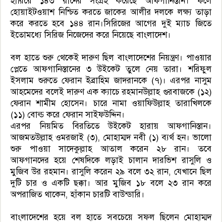
হারিয়ে ১৪৩ রানের সংগ্রহ করেছে আফগানিস্তান। ফলে
হোয়াইটওয়াশ নিশ্চিত করতে জাকের আলীর দলকে লক্ষ্য তাড়া
করে করতে হবে ১৪৪ রান।সিরিজের আগের দুই ম্যাচ জিতে
ইতোমধ্যে সিরিজ নিজেদের করে নিয়েছে বাংলাদেশ।
বল হাতে শুরু থেকেই দারুণ ছিল বাংলাদেশের নিয়ন্ত্রণ। পাওয়ার
প্লেতে আফগানিস্তানের ৩ উইকেট তুলে নেয় তারা। শরিফুল
ইসলাম শুরুতে ফেরান ইব্রাহিম জাদরানকে (৭)। এরপর নাসুম
আহমেদের বলেই দারুণ এক ক্যাচে রহমানউল্লাহ গুরবাজকে (১২)
ফেরান শামীম হোসেন। চারে নামা ওয়াফিউল্লাহ তারাখিলকে
(১১) বোল্ড করে ফেরান সাইফউদ্দিন।
এরপর নিয়মিত বিরতিতে উইকেট হারায় আফগানিস্তান।
আজমতউল্লাহ ওমরজাই (৩), মোহাম্মদ নবী (১) ব্যর্থ হন। ভালো
শুরু পাওয়া সাদেকুল্লাহ আতাল করেন ২৮ রান। তবে
আফগানদের হয়ে শেষদিকে লড়াই চালান দারভিশ রাসুলি ও
মুজিব উর রহমান। রাসুলি করেন ২৯ বলে ৩২ রান, যেখানে ছিল
দুটি চার ও একটি ছক্কা। আর মুজিব ১৮ বলে ২৩ রান করে
অপরাজিত থাকেন, হাঁকান চারটি বাউন্ডারি।
বাংলাদেশের হয়ে বল হাতে সবচেয়ে সফল ছিলেন মোহাম্মদ