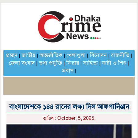
প্রচ্ছদ
জাতীয়
আন্তর্জাতিক
খেলাধুলা
বিনোদন
রাজনীতি
|
|
|
|
|
|
জেলা সংবাদ
তথ্য প্রযুক্তি
ফিচার
সাহিত্য
নারী ও শিশু
|
|
|
|
|
প্রবাস
|
বাংলাদেশকে ১৪৪ রানের লক্ষ্য দিল আফগানিস্তান
তারিখ : October, 5, 2025,