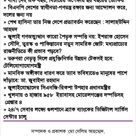
»
বাবা নেই এক বছর, বিচারের অপেক্ষায় ছয় বছরের তৌকির
»
বিএনপি দেশের স্বাধীনতা-গণতন্ত্র রক্ষার জন্য আন্দোলন করে,
দলের জন্য নয়
»
শেখ হাসিনা তার নিজ দেশে প্রত্যাবর্তন করেছেন : সালাহউদ্দিন
আহমদ
»
জুলাই গণঅভ্যুত্থান কারো পৈতৃক সম্পত্তি নয়: ইশরাক হোসেন
»
সৌদি, তুরস্ক ও পাকিস্তানের নতুন সামরিক জোট: মধ্যপ্রাচ্যের
রাজনীতিতে কী প্রভাব পড়বে?
»
তরুণরা নেতৃত্ব দিলে প্রযুক্তিনির্ভর উন্নয়ন টেকসই হবে:
টেলিযোগাযোগমন্ত্রী
»
মানবিক অঙ্গীকার ধারণ করে ড্যাব ভবিষ্যতেও মানুষের পাশে
দাঁড়াবে: ডা. জুবাইদা রহমান
»
জুলাইযোদ্ধাদের সিএনজি-রিকশা উপহার প্রধানমন্ত্রীর
»
খুলনায় ৩ হাজার ৯৫৮ ইয়াবাসহ মোরেলগঞ্জের দম্পতিসহ
গ্রেপ্তার ৪
»
২৪/৭ সেবার লক্ষ্যে গুলশানে ব্র্যাক ব্যাংকের ডিজিটাল সার্ভিস
সেন্টার চালু
সম্পাদক ও প্রকাশক :মো সেলিম আহম্মেদ,