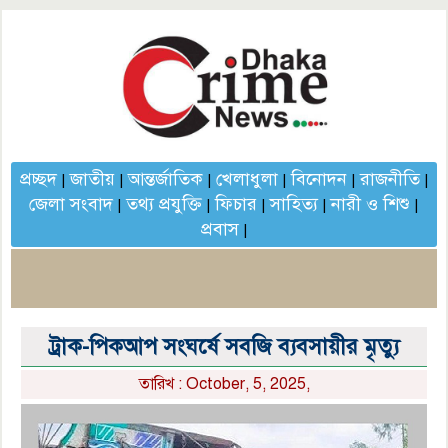
প্রচ্ছদ
জাতীয়
আন্তর্জাতিক
খেলাধুলা
বিনোদন
রাজনীতি
|
|
|
|
|
|
জেলা সংবাদ
তথ্য প্রযুক্তি
ফিচার
সাহিত্য
নারী ও শিশু
|
|
|
|
|
প্রবাস
|
ট্রাক-পিকআপ সংঘর্ষে সবজি ব্যবসায়ীর মৃত্যু
তারিখ : October, 5, 2025,