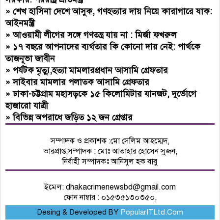
»
শেখ হাসিনা দেশে আসুক, গণহত্যার দায় নিয়ে কারাগারে যাক:
আইনমন্ত্রী
»
আওয়ামী লীগের সঙ্গে গণতন্ত্র যায় না : মির্জা ফখরুল
»
১৭ বছরে আপনাদের ব্যর্থতার কি কোনো দায় নেই: পার্থকে
তাজনূভা জাবীন
»
পর্যটক মৃত্যু,হত্যা মামলারপ্রধান আসামি গ্রেফতার
»
সাইবার মামলার পলাতক আসামি গ্রেফতার
»
ঢাকা-চট্টগ্রাম মহাসড়কে ১৫ কিলোমিটার যানজট, দুর্ভোগে
হাজারো যাত্রী
»
বিভিন্ন অপরাধে জড়িত ১২ জন গ্রেপ্তার
সম্পাদক ও প্রকাশক :মো সেলিম আহম্মেদ,
ভারপ্রাপ্ত,সম্পাদক : মোঃ আতাহার হোসেন সুজন,
নির্বাহী সম্পাদকঃ আনিসুল হক বাবু
ইমেল:
dhakacrimenewsbd@gmail.com
ফোন নাম্বার : ০১৫৩৫১৩০৩৫০,
Desing & Developed BY
PopularITLtd.Com