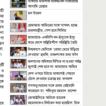
ডাকাতি মামলায় যাবজ্জীবন সাজাপ্রাপ্ত
আসামি গ্রেপ্তার
মী
মন উদ্বেল
নের
ার
হেফাজত আমিরের সঙ্গে সাক্ষাৎ হচ্ছে
রস
প্রধানমন্ত্রীর, পেশ হবে লিখিত
ন্য
দাবিদাওয়া
জামায়াত-এনসিপি নন-ইস্যুকে ইস্যু
ণা
করে দেশে অস্থিতিশীল পরিস্থিতি তৈরি
েন
করতে চায় : খায়রুল কবির খোকন
া.
বিশ্বকাপে মেসিকে ‘বোমা মেরে উড়িয়ে
ন।
দেওয়ার’ হুমকি, চাঞ্চল্যকর তথ্য ফাঁস
জনগণের অধিকার নিশ্চিত না হওয়া পর্যন্ত
্টি
জুলাই শেষ হবে না: জামায়াত আমির
 ও
দেশ ওপরে উঠতে থাকলেই পেছনে
ের
ঠেলে দেওয়ার চক্রান্ত হয়: ফখরুল
েকে
গণঅভ্যুত্থানের সঙ্গে প্রথম বেইমানি
দের
করেছেন ডা. শফিকুর রহমান: রাশেদ
খাঁন
জেআইসিতে আটকে তারেক
রহমানকেও নির্যাতন করা হয়েছিল: চিফ
েষে