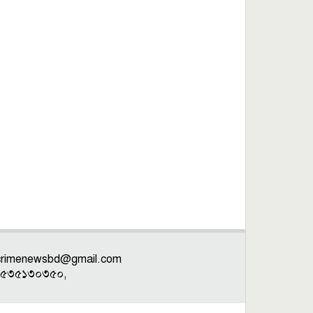
crimenewsbd@gmail.com
: ০১৫৩৫১৩০৩৫০,