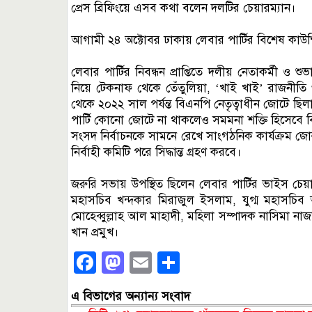
প্রেস ব্রিফিংয়ে এসব কথা বলেন দলটির চেয়ারম্যান।
আগামী ২৪ অক্টোবর ঢাকায় লেবার পার্টির বিশেষ কাউন্
লেবার পার্টির নিবন্ধন প্রাপ্তিতে দলীয় নেতাকর্মী ও 
নিয়ে টেকনাফ থেকে তেঁতুলিয়া, ‘খাই খাই’ রাজন
থেকে ২০২২ সাল পর্যন্ত বিএনপি নেতৃত্বাধীন জোটে 
পার্টি কোনো জোটে না থাকলেও সমমনা শক্তি হিসেবে ব
সংসদ নির্বাচনকে সামনে রেখে সাংগঠনিক কার্যক্রম জো
নির্বাহী কমিটি পরে সিদ্ধান্ত গ্রহণ করবে।
জরুরি সভায় উপস্থিত ছিলেন লেবার পার্টির ভাইস চেয
মহাসচিব খন্দকার মিরাজুল ইসলাম, যুগ্ম মহাসচ
মোহেব্বুল্লাহ আল মাহাদী, মহিলা সম্পাদক নাসিমা না
খান প্রমুখ।
Facebook
Mastodon
Email
Share
এ বিভাগের অন্যান্য সংবাদ