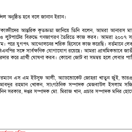
সিল অনুষ্ঠিত হবে বলে জানান ইরান।
শুভাকাঙ্ক্ষীদের আন্তরিক কৃতজ্ঞতা জানিয়ে তিনি বলেন, আমরা আনারস মার
ীতি ও লুটপাটের বিরুদ্ধে গণজাগরণ তৈরিতে কাজ করব। আমরা ২০০৭ 
ছিলাম। পরে যুগপৎ আন্দোলনের শরিক হিসেবে কাজ করেছি। বর্তমানে লে
িএনপির সঙ্গে সার্বক্ষণিক যোগাযোগ রয়েছে। আমরা প্রাথমিকভাবে জাত
রদার করে প্রার্থী ঘোষণা করব। কোনো জোট বা সমন্বয় হলে লেবার পার্
়ারম্যান এস এম ইউসুফ আলী, অ্যাডভোকেট জোহরা খাতুন জুঁই, ভারপ্রা
িব আবদুর রহমান খোকন, সাংগঠনিক সম্পাদক মেজবাউল ইসলাম সজি
জনিন সরকার, দপ্তর সম্পাদক মো. মিরাজ খান, প্রচার সম্পাদক মনির হো