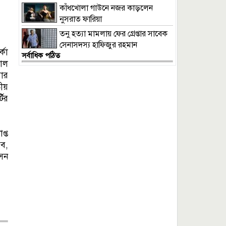
প্রসিকিউটর
কাঁধখোলা গাউনে নজর কাড়লেন
নুসরাত ফারিয়া
তনু হত্যা মামলায় ফের গ্রেপ্তার সাবেক
সেনাসদস্য হাফিজুর রহমান
্কা
সর্বাধিক পঠিত
সাল
বার
ীয়
টির
প্ত
ব,
সেন