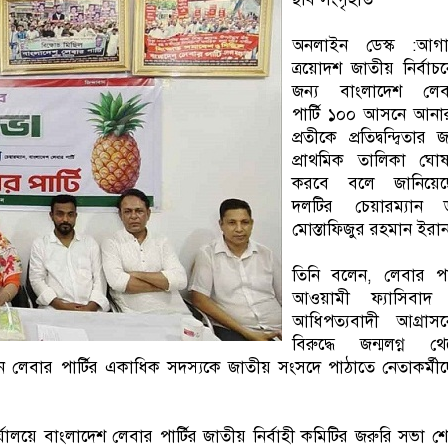
অনলাইন ডেস্ক :আগা
ত্রয়োদশ জাতীয় নির্বাচ
জন্য বাংলাদেশ লেব
পার্টি ১০০ আসনে আনা
প্রতীকে প্রতিদ্বন্দ্বিতার জ
প্রাথমিক তালিকা ঘোষ
করবে বলে জানিয়েছ
দলটির চেয়ারম্যান ড
মোস্তাফিজুর রহমান ইরা
তিনি বলেন, লেবার পার
আওয়ামী ফ্যাসিবাদ
আধিপত্যবাদী আগ্রাসন
বিরুদ্ধে জন্মলগ্ন থ
ে লেবার পার্টির একাধিক সদস্যকে জাতীয় সংসদে পাঠাতে নেতাকর্মী
্যালয়ে বাংলাদেশ লেবার পার্টির জাতীয় নির্বাহী কমিটির জরুরি সভা শ