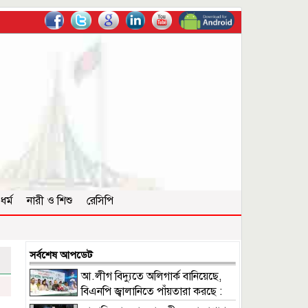
ধর্ম
নারী ও শিশু
রেসিপি
সর্বশেষ আপডেট
আ.লীগ বিদ্যুতে অলিগার্ক বানিয়েছে,
বিএনপি জ্বালানিতে পাঁয়তারা করছে :
ফুয়াদ