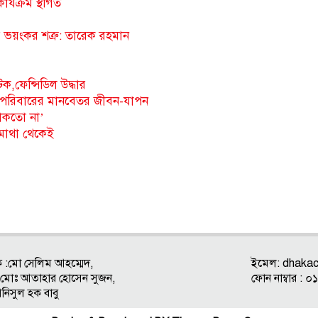
র্যক্রম স্থগিত
র ভয়ংকর শত্রু: তারেক রহমান
,ফেন্সিডিল উদ্ধার
ি পরিবারের মানবেতর জীবন-যাপন
 থাকতো না’
 মাথা থেকেই
ক :মো সেলিম আহম্মেদ,
ইমেল:
dhaka
ক : মোঃ আতাহার হোসেন সুজন,
ফোন নাম্বার 
আনিসুল হক বাবু