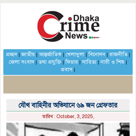
প্রচ্ছদ
জাতীয়
আন্তর্জাতিক
খেলাধুলা
বিনোদন
রাজনীতি
|
|
|
|
|
|
জেলা সংবাদ
তথ্য প্রযুক্তি
ফিচার
সাহিত্য
নারী ও শিশু
|
|
|
|
|
প্রবাস
|
যৌথ বাহিনীর অভিযানে ৬৯ জন গ্রেফতার
তারিখ : October, 3, 2025,