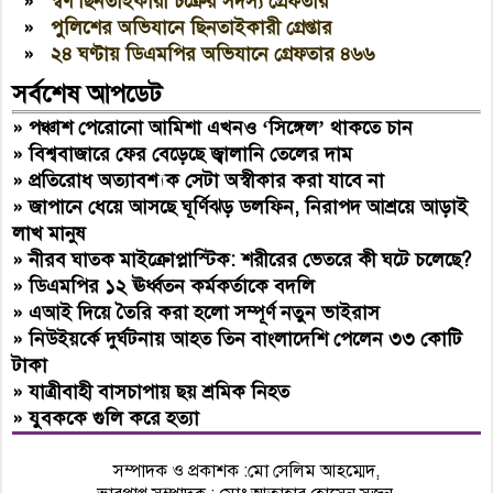
»
স্বর্ণ ছিনতাইকারী চক্রের সদস্য গ্রেফতার
»
পুলিশের অভিযানে ছিনতাইকারী গ্রেপ্তার
»
২৪ ঘণ্টায় ডিএমপির অভিযানে গ্রেফতার ৪৬৬
সর্বশেষ আপডেট
»
পঞ্চাশ পেরোনো আমিশা এখনও ‘সিঙ্গেল’ থাকতে চান
»
বিশ্ববাজারে ফের বেড়েছে জ্বালানি তেলের দাম
»
প্রতিরোধ অত্যাবশ্যক সেটা অস্বীকার করা যাবে না
»
জাপানে ধেয়ে আসছে ঘূর্ণিঝড় ডলফিন, নিরাপদ আশ্রয়ে আড়াই
লাখ মানুষ
»
নীরব ঘাতক মাইক্রোপ্লাস্টিক: শরীরের ভেতরে কী ঘটে চলেছে?
»
ডিএমপির ১২ ঊর্ধ্বতন কর্মকর্তাকে বদলি
»
এআই দিয়ে তৈরি করা হলো সম্পূর্ণ নতুন ভাইরাস
»
নিউইয়র্কে দুর্ঘটনায় আহত তিন বাংলাদেশি পেলেন ৩৩ কোটি
টাকা
»
যাত্রীবাহী বাসচাপায় ছয় শ্রমিক নিহত
»
যুবককে গুলি করে হত্যা
সম্পাদক ও প্রকাশক :মো সেলিম আহম্মেদ,