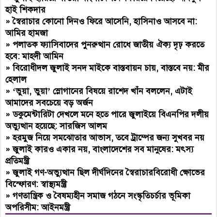
হাই শিকদার
»
স্বৈরাচার কোনো দিনও ফিরে আসেনি, হাসিনাও আসবে না:
আমির হামজা
»
পলাতক ফ্যাসিবাদের পুনরুত্থান রোধে জাতীয় ঐক্য দৃঢ় করতে
হবে: মাহদী আমিন
»
বিরোধীদল জুলাই সনদ মাইকে বাস্তবায়ন চায়, বাস্তবে নয়: মীর
হেলাল
»
‘ভুয়া, ভুয়া’ স্লোগানের বিষয়ে রাশেদ খাঁন বললেন, এটাই
আমাদের সবচেয়ে বড় অর্জন
»
ডকুমেন্টারিটা দেখলে মনে হতে পারে জুলাইয়ে বিএনপির দলীয়
অভ্যুত্থান হয়েছে: সারজিস আলম
»
হরমুজ নিয়ে সমঝোতার আভাস, তবে ট্রাম্পের জন্য সুখবর নয়
»
জুলাই কারও একার নয়, বাংলাদেশের সব মানুষের: মৎস্য
প্রতিমন্ত্রী
»
জুলাই গণ-অভ্যুত্থান ছিল দীর্ঘদিনের স্বৈরাচারবিরোধী ক্ষোভের
বিস্ফোরণ: স্বাস্থ্যমন্ত্রী
»
গণতান্ত্রিক ও বৈষম্যহীন সমাজ গঠনে সংস্কৃতিচর্চার ভূমিকা
অপরিসীম: আইনমন্ত্রী