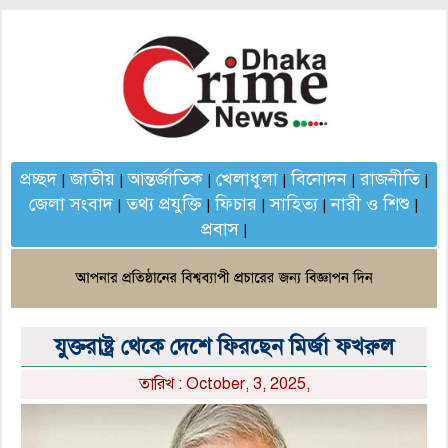
প্রচ্ছদ
জাতীয়
আন্তর্জাতিক
খেলাধুলা
বিনোদন
রাজনীতি
|
|
|
|
|
|
জেলা সংবাদ
তথ্য প্রযুক্তি
ফিচার
সাহিত্য
নারী ও শিশু
|
|
|
|
|
প্রবাস
|
যুক্তরাষ্ট্র থেকে দেশে ফিরছেন মির্জা ফখরুল
তারিখ : October, 3, 2025,