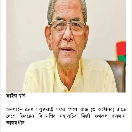
ফাইল ছবি
অনলাইন ডেস্ক : যুক্তরাষ্ট্র সফর শেষে আজ (৩ অক্টোবর) রাতে
দেশে ফিরছেন বিএনপির মহাসচিব মির্জা ফখরুল ইসলাম
আলমগীর।