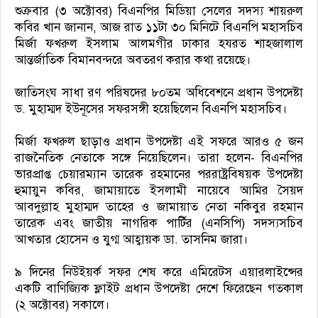
শুক্রবার (৩ অক্টোবর) বিএনপির মিডিয়া সেলের সদস্য শায়রুল
কবির খান জানান, আজ রাত ১১টা ৩০ মিনিটে বিএনপি মহাসচিব
মির্জা ফখরুল ইসলাম আলমগীর ঢাকার হযরত শাহজালাল
আন্তর্জাতিক বিমানবন্দরে অবতরণ করার কথা রয়েছে।
জাতিসংঘ সাধা রণ পরিষদের ৮০তম অধিবেশনে প্রধান উপদেষ্টা
ড. মুহাম্মদ ইউনূসের সফরসঙ্গী হয়েছিলেন বিএনপি মহাসচিব।
মির্জা ফখরুল ছাড়াও প্রধান উপদেষ্টা এই সফরে আরও ৫ জন
রাজনৈতিক নেতাকে সঙ্গে নিয়েছিলেন। তারা হলেন- বিএনপির
ভারপ্রাপ্ত চেয়ারম্যান তারেক রহমানের পররাষ্ট্রবিষয়ক উপদেষ্টা
হুমায়ুন কবির, জামায়াতে ইসলামী নায়েবে আমির সৈয়দ
আবদুল্লাহ মুহাম্মদ তাহের ও জামায়াত নেতা নকিবুর রহমান
তারেক এবং জাতীয় নাগরিক পার্টির (এনসিপি) সদস্যসচিব
আখতার হোসেন ও যুগ্ম আহ্বায়ক ডা. তাসনিম জারা।
৯ দিনের নিউইয়র্ক সফর শেষ করে এমিরেটস এয়ারলাইন্সের
একটি বাণিজ্যিক ফ্লাইট প্রধান উপদেষ্টা দেশে ফিরেছেন গতকাল
(২ অক্টোবর) সকালে।