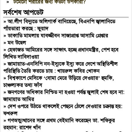
»
টমেটো শরীরের জন্য কতটা উপকারী?
সর্বশেষ আপডেট
»
আ.লীগ বিদ্যুতে অলিগার্ক বানিয়েছে, বিএনপি জ্বালানিতে
পাঁয়তারা করছে : ফুয়াদ
»
ডাকাতি মামলায় যাবজ্জীবন সাজাপ্রাপ্ত আসামি গ্রেপ্তার
»
মন উদ্বেল
»
হেফাজত আমিরের সঙ্গে সাক্ষাৎ হচ্ছে প্রধানমন্ত্রীর, পেশ হবে
লিখিত দাবিদাওয়া
»
জামায়াত-এনসিপি নন-ইস্যুকে ইস্যু করে দেশে অস্থিতিশীল
পরিস্থিতি তৈরি করতে চায় : খায়রুল কবির খোকন
»
বিশ্বকাপে মেসিকে ‘বোমা মেরে উড়িয়ে দেওয়ার’ হুমকি,
চাঞ্চল্যকর তথ্য ফাঁস
»
জনগণের অধিকার নিশ্চিত না হওয়া পর্যন্ত জুলাই শেষ হবে না:
জামায়াত আমির
»
দেশ ওপরে উঠতে থাকলেই পেছনে ঠেলে দেওয়ার চক্রান্ত হয়:
ফখরুল
»
গণঅভ্যুত্থানের সঙ্গে প্রথম বেইমানি করেছেন ডা. শফিকুর
রহমান: রাশেদ খাঁন