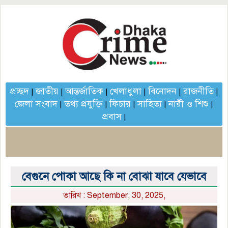
প্রচ্ছদ
জাতীয়
আন্তর্জাতিক
খেলাধুলা
বিনোদন
রাজনীতি
|
|
|
|
|
|
জেলা সংবাদ
তথ্য প্রযুক্তি
ফিচার
সাহিত্য
নারী ও শিশু
|
|
|
|
|
প্রবাস
|
বেগুনে পোকা আছে কি না বোঝা যাবে যেভাবে
তারিখ : September, 30, 2025,