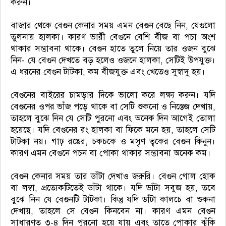
করুন।
বাজার থেকে বেগুন কেনার সময় এমন বেগুন বেছে নিন, যেগুলো
তুলনায় হালকা। কারণ ভারী বেগুনে বেশি বীজ বা পচা অংশ
থাকার সম্ভাবনা থাকে। বেগুন হাতে তুলে নিয়ে তার ওজন বুঝে
নিন- যে বেগুন দেখতে বড় হলেও ওজনে হালকা, সেটিই উপযুক্ত।
এ ধরনের বেগুন টাটকা, কম বীজযুক্ত এবং খেতেও সুস্বাদু হয়।
বেগুনের বাইরের চামড়ার দিকে ভালো করে লক্ষ্য করুন। যদি
বেগুনের ওপর ভাঁজ পড়ে থাকে বা সেটি শুকনো ও নিস্তেজ দেখায়,
তাহলে বুঝে নিন যে সেটি পুরনো এবং অনেক দিন আগেই তোলা
হয়েছে। যদি বেগুনের রং হালকা বা ফিকে মনে হয়, তাহলে সেটি
টাটকা নয়। গাঢ় রঙের, চকচকে ও মসৃণ ত্বকের বেগুন কিনুন।
কারণ এমন বেগুনে পচন বা পোকা থাকার সম্ভাবনা অনেক কম।
বেগুন কেনার সময় তার ডাঁটা দেখাও জরুরি। বেগুন গোল হোক
বা লম্বা, প্রত্যেকটিতেই ডাঁটা থাকে। যদি ডাঁটা সবুজ হয়, তবে
বুঝে নিন যে বেগুনটি টাটকা। কিন্তু যদি ডাঁটা কালচে বা শুকনা
দেখায়, তাহলে সে বেগুন কিনবেন না। কারণ এমন বেগুন
সাধারণত ৩-৪ দিন পুরনো হয়ে যায় এবং তাতে পোকার ঝুঁকি