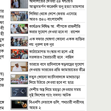
আদালতের দেওয়া ২৪ ঘণ্টায়ও
আত্মসমর্পণ করেননি তনু হত্যা মামলার
ার
আসামি হাফিজ
লিবিয়া থেকে দেশে ফেরত এসেছে
ের
আরও ৩৪০ বাংলাদেশি
ফা
কার্যক্রম নিষিদ্ধ আ. লীগকে রাজনীতি
িবী
করার সুযোগ দেওয়া হবে না : রাশেদ
াহী
খাঁন
এক দফার ঘোষণা কোনো একক ব্যক্তির
ুদ
নয়: নুরুল হক নুর
েন
ালক
কাঠামোগত সংস্কার না হলে এই
ুল
সরকারও স্বৈরাচারী হবে : নাহিদ
ইসলাম
ভারতে বসে হাসিনাকে ষড়যন্ত্রের সুযোগ
দেওয়ায় ভারতের প্রতি জামায়াতের তীব্র
বর)
নিন্দা
নতুন কোনো ফ্যাসিবাদকে মাথাচাড়া
কে
দিয়ে উঠতে দেওয়া হবে না: ছাত্র
হাজ
জমিয়ত
দেশীয় অস্ত্র নিয়ে মহড়া দেওয়ার সময়
দুই কিশোর গ্যাং সদস্য আটক
্গে
বিএনপি নেতাকে গুলি, পথচারী নারীসহ
আহত ২
আলম