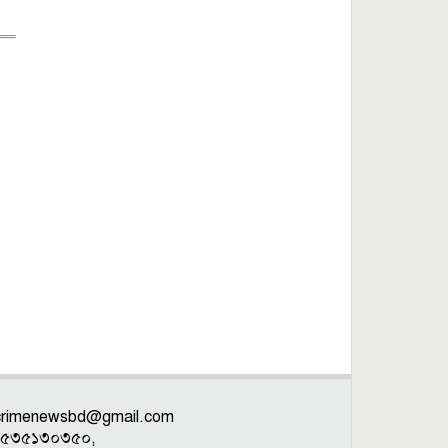
crimenewsbd@gmail.com
: ০১৫৩৫১৩০৩৫০,