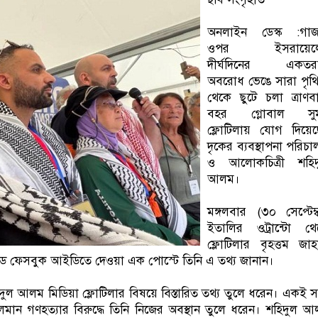
অনলাইন ডেস্ক :গাজ
ওপর ইসরায়েল
দীর্ঘদিনের একতর
অবরোধ ভেঙে সারা পৃথ
থেকে ছুটে চলা ত্রাণব
বহর গ্লোবাল সুম
ফ্লোটিলায় যোগ দিয়েছ
দৃকের ব্যবস্থাপনা পরিচ
ও আলোকচিত্রী শহিদ
আলম।
মঙ্গলবার (৩০ সেপ্টেম্
ইতালির ওট্রান্টো থে
ফ্লোটিলার বৃহত্তম জা
়েড ফেসবুক আইডিতে দেওয়া এক পোস্টে তিনি এ তথ্য জানান।
ুল আলম মিডিয়া ফ্লোটিলার বিষয়ে বিস্তারিত তথ্য তুলে ধরেন। একই সঙ
চলমান গণহত্যার বিরুদ্ধে তিনি নিজের অবস্থান তুলে ধরেন। শহিদুল 