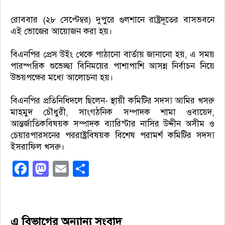
রোববার (২৮ সেপ্টেম্বর) দুপুরে গুলশানে রাষ্ট্রদূতের বাসভবনে
এই ভোজের আয়োজন করা হয়।
বিএনপির প্রেস উইং থেকে পাঠানো বার্তায় জানানো হয়, এ সময়
পারস্পরিক শুভেচ্ছা বিনিময়ের পাশাপাশি আসন্ন নির্বাচন নিয়ে
উভয়পক্ষের মধ্যে আলোচনা হয়।
বিএনপির প্রতিনিধিদলে ছিলেন- স্থায়ী কমিটির সদস্য আমির খসরু
মাহমুদ চৌধুরী, সাংগঠনিক সম্পাদক শামা ওবায়েদ,
আন্তর্জাতিকবিষয়ক সম্পাদক ব্যারিস্টার নাসির উদ্দীন অসীম ও
চেয়ারপারসনের পররাষ্ট্রবিষয়ক বিশেষ পরামর্শ কমিটির সদস্য
ইসরাফিল খসরু।
Facebook
Mastodon
Email
Share
এ বিভাগের অন্যান্য সংবাদ