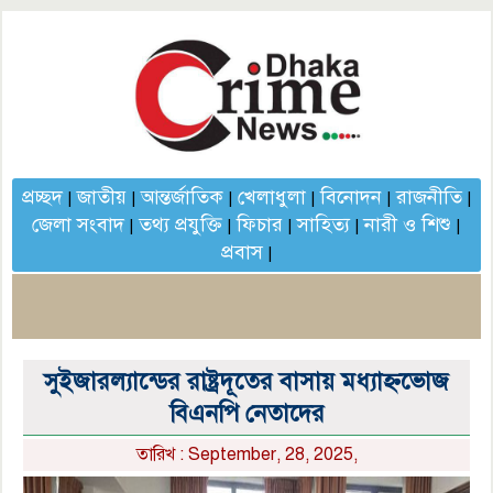
প্রচ্ছদ
জাতীয়
আন্তর্জাতিক
খেলাধুলা
বিনোদন
রাজনীতি
|
|
|
|
|
|
জেলা সংবাদ
তথ্য প্রযুক্তি
ফিচার
সাহিত্য
নারী ও শিশু
|
|
|
|
|
প্রবাস
|
সুইজারল্যান্ডের রাষ্ট্রদূতের বাসায় মধ্যাহ্নভোজ
বিএনপি নেতাদের
তারিখ : September, 28, 2025,