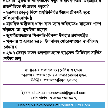
»
সৌদি, তুরস্ক ও পাকিস্তানের নতুন সামরিক জোট: মধ্যপ্রাচ্যের
রাজনীতিতে কী প্রভাব পড়বে?
»
তরুণরা নেতৃত্ব দিলে প্রযুক্তিনির্ভর উন্নয়ন টেকসই হবে:
টেলিযোগাযোগমন্ত্রী
»
মানবিক অঙ্গীকার ধারণ করে ড্যাব ভবিষ্যতেও মানুষের পাশে
দাঁড়াবে: ডা. জুবাইদা রহমান
»
জুলাইযোদ্ধাদের সিএনজি-রিকশা উপহার প্রধানমন্ত্রীর
»
খুলনায় ৩ হাজার ৯৫৮ ইয়াবাসহ মোরেলগঞ্জের দম্পতিসহ
গ্রেপ্তার ৪
»
২৪/৭ সেবার লক্ষ্যে গুলশানে ব্র্যাক ব্যাংকের ডিজিটাল সার্ভিস
সেন্টার চালু
সম্পাদক ও প্রকাশক :মো সেলিম আহম্মেদ,
ভারপ্রাপ্ত,সম্পাদক : মোঃ আতাহার হোসেন সুজন,
নির্বাহী সম্পাদকঃ আনিসুল হক বাবু
ইমেল:
dhakacrimenewsbd@gmail.com
ফোন নাম্বার : ০১৫৩৫১৩০৩৫০,
Desing & Developed BY
PopularITLtd.Com