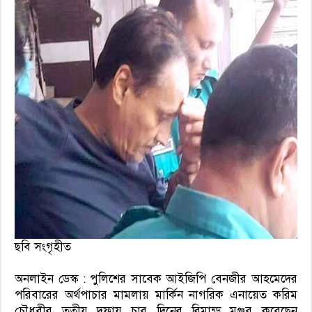
ছবি সংগৃহীত
অনলাইন ডেস্ক : পুলিশের সাবেক আইজিপি বেনজীর আহমেদের
পরিবারের অর্থপাচার মামলায় মার্কিন নাগরিক এনায়েত করিম
চৌধুরীর তৃতীয় দফায় চার দিনের রিমান্ড মঞ্জুর করেছেন