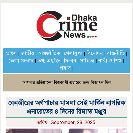
প্রচ্ছদ
জাতীয়
আন্তর্জাতিক
খেলাধুলা
বিনোদন
রাজনীতি
|
|
|
|
|
|
জেলা সংবাদ
তথ্য প্রযুক্তি
ফিচার
সাহিত্য
নারী ও শিশু
|
|
|
|
|
প্রবাস
|
বেনজীরের অর্থপাচার মামলা সেই মার্কিন নাগরিক
এনায়েতের ৪ দিনের রিমান্ড মঞ্জুর
তারিখ : September, 28, 2025,