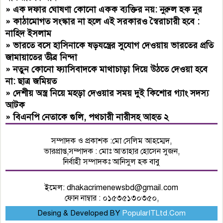
»
এক দফার ঘোষণা কোনো একক ব্যক্তির নয়: নুরুল হক নুর
»
কাঠামোগত সংস্কার না হলে এই সরকারও স্বৈরাচারী হবে :
নাহিদ ইসলাম
»
ভারতে বসে হাসিনাকে ষড়যন্ত্রের সুযোগ দেওয়ায় ভারতের প্রতি
জামায়াতের তীব্র নিন্দা
»
নতুন কোনো ফ্যাসিবাদকে মাথাচাড়া দিয়ে উঠতে দেওয়া হবে
না: ছাত্র জমিয়ত
»
দেশীয় অস্ত্র নিয়ে মহড়া দেওয়ার সময় দুই কিশোর গ্যাং সদস্য
আটক
»
বিএনপি নেতাকে গুলি, পথচারী নারীসহ আহত ২
সম্পাদক ও প্রকাশক :মো সেলিম আহম্মেদ,
ভারপ্রাপ্ত,সম্পাদক : মোঃ আতাহার হোসেন সুজন,
নির্বাহী সম্পাদকঃ আনিসুল হক বাবু
ইমেল:
dhakacrimenewsbd@gmail.com
ফোন নাম্বার : ০১৫৩৫১৩০৩৫০,
Desing & Developed BY
PopularITLtd.Com