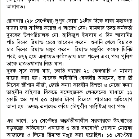
আদালত।
রোববার (২৮ সেপ্টেম্বর) দুপুর সোয়া ১২টার দিকে ঢাকা মহানগর
দায়রা জজ সাব্বির ফয়েজ এ আদেশ দেন। মামলার তদন্ত কর্মকর্তা
দুদকের উপপরিচালক মো. হাফিজুল ইসলাম এ দিন আসামির
পাঁচ দিনের রিমান্ড চেয়ে আবেদন করেন। শুনানি শেষে বিচারক
চার দিনের রিমান্ড মঞ্জুর করেন। রিমান্ড মঞ্জুরির কয়েক মিনিট
পরই অসুস্থ হয়ে এনায়েত কাঠগড়ায় ঢলে পড়েন এবং পরে পুলিশ
তাকে হাজতখানায় নিয়ে যান।
দুদক সূত্রে জানা যায়, চলতি বছরের ২০ ফেব্রুয়ারি এ মামলা
দায়ের করা হয়। সাবেক আইজিপি বেনজীর আহমেদ, তার স্ত্রী
মিসেস জীশান মীর্জা, জ্যেষ্ঠ কন্যা ফারহীন রিশতা ও মেঝো কন্যা
তাহসীন রাইসার বিরুদ্ধে সন্দেহজনক লেনদেনের মাধ্যমে ১১
কোটি ৩৪ লাখ ৫০ হাজার টাকা বিদেশে পাচারের অভিযোগ
আনা হয়। তদন্তে এনায়েত করিম চৌধুরীর সংশ্লিষ্টতা ধরা পড়ে।
এর আগে, ১৭ সেপ্টেম্বর অন্তর্বর্তীকালীন সরকারকে উৎখাতের
ষড়যন্ত্রের অভিযোগে এনায়েত ও তার সহযোগী গোলাম মোস্তফা
আজাদের ৫ দিনের রিমান্ড মঞ্জুর করা হয়েছিল। ১৩ সেপ্টেম্বর