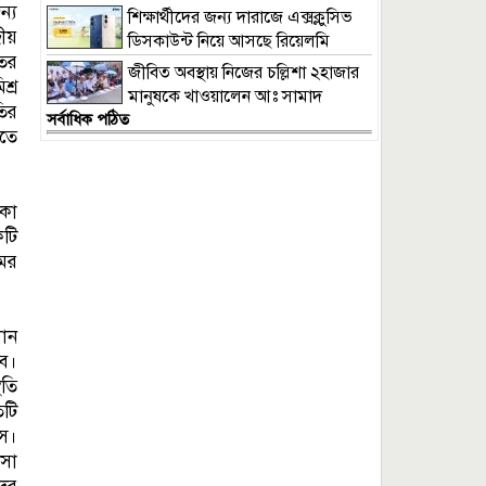
ন্য
শিক্ষার্থীদের জন্য দারাজে এক্সক্লুসিভ
রীয়
ডিসকাউন্ট নিয়ে আসছে রিয়েলমি
তের
সি১০০এক্স
জীবিত অবস্থায় নিজের চল্লিশা ২হাজার
শ্র
মানুষকে খাওয়ালেন আঃ সামাদ
তির
সর্বাধিক পঠিত
নতে
কা
কটি
মের
ধান
বে।
িতি
তটি
াস।
েসা