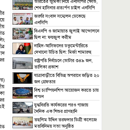
ভারতের ভূমিকা নিয়ে এনসিপির ক্ষোভ,
শেখ হাসিনার প্রত্যর্পণ চাইল এনসিপি
নীর
জরুরি সংবাদ সম্মেলন ডেকেছে
য়ে
এনসিপি
রীয়
বিএনপি ও জামায়াত জুলাই আন্দোলনে
শিত
ছিল না: ফয়জুল করীম
লিং
নাহিদ-আসিফদের ডকুমেন্টারিতে
ব্র
দেখানো উচিত ছিল: মির্জা শামারুহ
াদ
ের
রাষ্ট্রপতি নির্বাচনে ভোটার ৩৪৯ জন,
তালিকা প্রকাশ
যাত্রাবাড়ীতে বিভিন্ন অপরাধে জড়িত ২০
বর)
জন গ্রেফতার
রীয়
বিশ্ব চ্যাম্পিয়নশিপ আয়োজন করতে চায়
কা
লন্ডন
ের
যুদ্ধবিরতি কার্যকরের পরও গাজায়
 এই
দৈনিক এক শিশুর প্রাণহানি
তছলিম উদ্দিন তরফদার ডিগ্রী কলেজে
মতবিনিময় সভা অনুষ্ঠিত
রিত