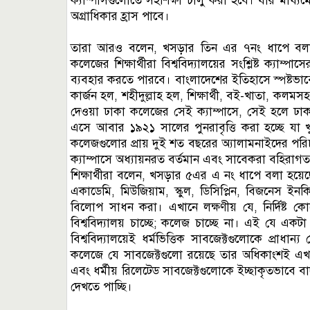
ক্যাম্পাসগুলোতে সহশিক্ষা চালু করা হবে। যার মাধ
অগ্রাধিকার হ্রাস পাবে।
তারা আরও বলেন, খসড়ার তিন এর ৭নং ধাপে বলা হয়
কলেজের শিক্ষার্থীরা বিশ্ববিদ্যালয়ের সংশ্লিষ্ট ক্যাম্
ব্যবহার করতে পারবে। বাংলাদেশের ইতিহাসে স্পষ্টভাবে
কার্জন হল, শহীদুল্লাহ হল, শিক্ষার্থী, বই-খাতা, কলমস
দেওয়া ঢাকা কলেজের সেই ক্যাম্পাসে, সেই হলে ঢা
এসে আবার ১৯২১ সালের পুনরাবৃত্তি করা হচ্ছে যা খ
কলেজগুলোর প্রায় দুই শত বছরের অ্যালামনাইদের পরিচয় স
ক্যাম্পাসে অধ্যায়নরত বর্তমান এবং সাবেকরা বহিরাগ
শিক্ষার্থীরা বলেন, খসড়ার ৫এর এ নং ধাপে বলা হয়েছে- 
একাডেমি, মিউজিয়াম, স্কুল, ডিসিপ্লিন, বিজনেস ইনকিউব
বিলোপ সাধন করা। এখানে লক্ষণীয় যে, নির্দিষ্ট কোনো
বিশ্ববিদ্যালয় চাচ্ছে; কলেজ চাচ্ছে না। এই যে একট
বিশ্ববিদ্যালয়েই ধর্মভিত্তিক সাবজেক্টগুলোকে প্রাধা
কলেজে যে সাবজেক্টগুলো রয়েছে তার অধিকাংশই এখা
এবং ধর্মীয় রিলেটেড সাবজেক্টগুলোকে ইচ্ছাকৃতভাবে বাদ
দেখতে পাচ্ছি।