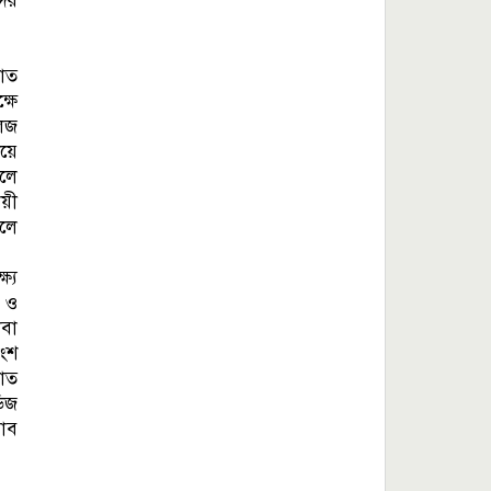
দের
সাত
্ষে
লেজ
িয়ে
ালে
ায়ী
হলে
্যে
ণ ও
থবা
াংশ
সাত
ডিজ
ভাব