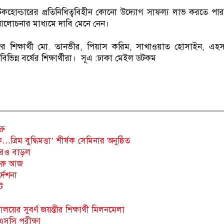
টেকহোল্ডারের প্রতিনিধিত্ববিহীন কোনো উদ্যোগ সাফল্য লাভ করতে পা
বান আলোচনার মাধ্যমে দাবি মেনে নেন।
র শিক্ষার্থী মো. তানভীর, পিয়াস করিম, সাখাওয়াত হোসাইন, এহ
্ন বর্ষের শিক্ষার্থীরা। সূএ :ঢাকা মেইল ডটকম
রু
িম বুদ্ধিমত্তা’ শীর্ষক সেমিনার অনুষ্ঠিত
বারও বাড়ল
 শুরু আজ
দেশনা
ট
ালয়ের সুবর্ণ জয়ন্তীর শিক্ষার্থী মিলনমেলা
এসসি পরীক্ষা