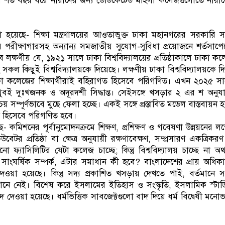
্যমে শত বছর ধরে নারীদের জন্য ডেডিকেটেড মহিলা কলেজগুলোতে নারী
েছে- শিক্ষা মন্ত্রণালয়ের আওতাভুক্ত ঢাকা মহানগরের সরকারি 
পাসের পরীক্ষাগারসহ অন্যান্য সমজাতীয় সুযোগ-সুবিধা প্রয়োজনে শর্তসাপেক
 লক্ষণীয় যে, ১৯২১ সালে ঢাকা বিশ্ববিদ্যালয়ের প্রতিষ্ঠাকালে ঢাকা ক
হ সকল কিছুই বিশ্ববিদ্যালয়কে দিয়েছে। লক্ষণীয় ঢাকা বিশ্ববিদ্যালয়কে দ
কা কলেজের শিক্ষার্থীরাই বহিরাগত হিসেবে পরিগণিত। এখন ২০২৫ স
ুবই দুঃখজনক ও অদূরদর্শী সিদ্ধান্ত। সেইসঙ্গে খসড়ার ২ এর শ অনুয
ম্পূর্ণভাবে মুছে ফেলা হচ্ছে। একই সঙ্গে প্রস্তাবিত মডেল বাস্তবায়ন 
ত হিসেবে পরিগণিত হবে।
কমিশনের পূর্বানুমোদনক্রমে শিক্ষণ, প্রশিক্ষণ ও গবেষণা উন্নয়নের লক্ষ
েটর প্রতিষ্ঠা বা ক্ষেত্র অনুযায়ী রক্ষণাবেক্ষণ, সম্প্রসারণ একত্রিকর
 ফ্যাসিলিটির যেটা কলেজ চাচ্ছে; কিন্তু বিশ্ববিদ্যালয় চাচ্ছে না অ
া সাংঘর্ষিক সম্পর্ক, এটার সমাধান কী হবে? বাংলাদেশের প্রায় অধিক
ন্য দেওয়া হয়েছে। কিন্তু সদ্য প্রকাশিত খসড়ায় দেখতে পাই, বর্তমানে 
নে নেই। বিশেষ করে ইসলামের ইতিহাস ও সংস্কৃতি, ইসলামিক স্টা
 দেওয়া হয়েছে। ধর্মভিত্তিক সাবজেক্টগুলো বাদ দিয়ে ধর্ম বিদ্বেষী মনো