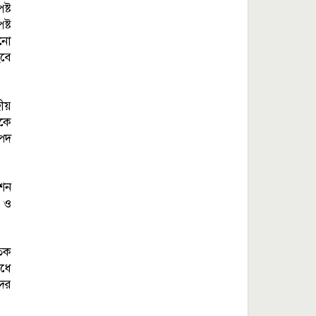
ষ্ট
ষ্ট
ানো
হবে
রীয়
িকে
্পদ
িশন
ত ও
তিক
ঁধে
দের