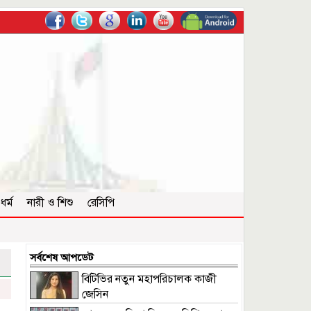
ধর্ম
নারী ও শিশু
রেসিপি
সর্বশেষ আপডেট
বিটিভির নতুন মহাপরিচালক কাজী
জেসিন