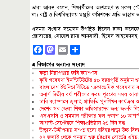
তারা আরও বলেন, শিক্ষার্থীদের অংশগ্রহণ ও সকল স্
না। রাষ্ট্র ও বিশ্ববিদ্যালয় মঞ্জুরি কমিশনের প্রতি আহ্
এসময় সংবাদ সম্মেলন উপস্থিত ছিলেন ঢাকা কলেজে
জোবায়ের, সোহেল রানা আনসারী, হিমেল আহমেদসহ বিভিন
Facebook
Mastodon
Email
Share
এ বিভাগের অন্যান্য সংবাদ
»
কড়া নিরাপত্তায় জবি ক্যাম্পাস
»
কৃষি গবেষণা ইনস্টিটিউটের ৫০ বছরপূর্তি অনুষ্ঠান শু
»
বাংলাদেশ ইউনিভার্সিটিতে ‘একাডেমিক গবেষণায় ক…ত্র
»
অনার্স দ্বিতীয় বর্ষ পরীক্ষার ফরম পূরণের সময় আ
»
ঢাবি ক্যাম্পাসে জুলাই-গ্রাফিতি পুনর্লিখন কার্যক্রম
»
দেশের সব জেলা শিক্ষা অফিসারদের জন্য জরুরি নির্
»
এসএসসি ও সমমান পরীক্ষার ফল প্রকাশ ১০ আগস্
»
আগস্ট-সেপ্টেম্বরে শিক্ষাপ্রতিষ্ঠান ২৩ দিন বন্ধ
»
উচ্ছ্বাস-উদ্দীপনায় সম্পন্ন হলো হরিহরপাড়া উচ্চ বিদ্য
»
২৭ জুলাই থেকে পুনরায় শুরু চট্টগ্রাম বোর্ডের এইচ