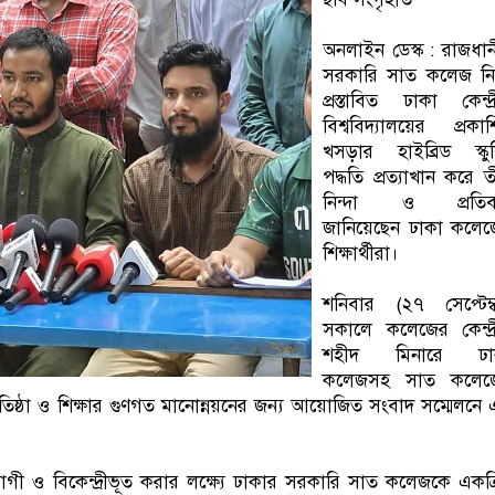
অনলাইন ডেস্ক : রাজধা
সরকারি সাত কলেজ নি
প্রস্তাবিত ঢাকা কেন্দ্
বিশ্ববিদ্যালয়ের প্রকা
খসড়ার হাইব্রিড স্কু
পদ্ধতি প্রত্যাখান করে তী
নিন্দা ও প্রতিব
জানিয়েছেন ঢাকা কলেজ
শিক্ষার্থীরা।
শনিবার (২৭ সেপ্টেম্
সকালে কলেজের কেন্দ্
শহীদ মিনারে ঢা
কলেজসহ সাত কলেজ
যালয় প্রতিষ্ঠা ও শিক্ষার গুণগত মানোন্নয়নের জন্য আয়োজিত সংবাদ সম্মেলনে
পযোগী ও বিকেন্দ্রীভূত করার লক্ষ্যে ঢাকার সরকারি সাত কলেজকে একত্